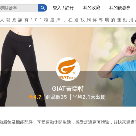
登入 / 註冊
我的收藏
我的優惠券
個人就應該有101種選擇，在這找到你專屬的運動用
GIAT吉亞特
4.7
|商品數
35
| 平均
2.1
天出貨
運動服飾及機能配件，享受運動休閒生活，感受舒適穿著體驗，趕快來逛逛吧