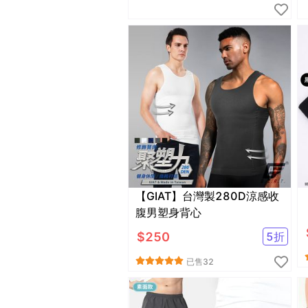
【GIAT】台灣製280D涼感收
腹男塑身背心
$
250
5
折
已售
32