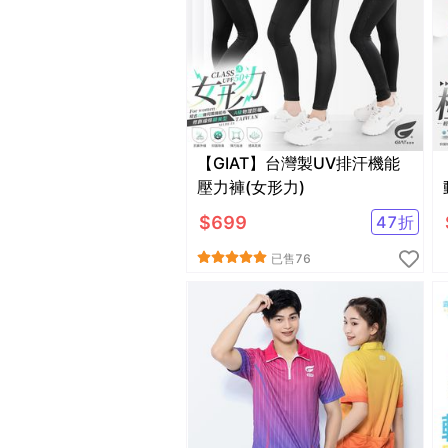
【GIAT】台灣製UV排汗機能
壓力褲(女形力)
$
699
47
折
已售
76