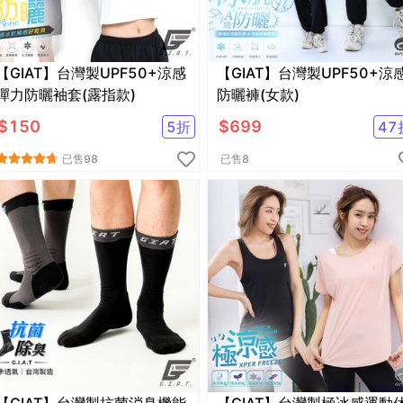
【GIAT】台灣製UPF50+涼感
【GIAT】台灣製UPF50+涼
彈力防曬袖套(露指款)
防曬褲(女款)
$
150
$
699
5
折
47
已售
98
已售
8
【GIAT】台灣製抗菌消臭機能
【GIAT】台灣製極冰感運動