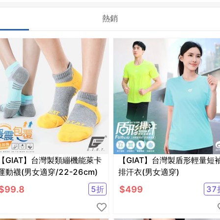
熱銷
【GIAT】台灣製類繃機能萊卡
【GIAT】台灣製盾形輕量短
運動襪(男女適穿/22-26cm)
排汗衣(男女適穿)
$
99.8
$
499
5
折
37