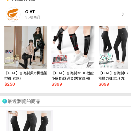
GIAT
35
項商品
【GIAT】台灣製彈力機能塑
【GIAT】台灣製360D機能
【GIAT】台灣製UV
型褲(女款)
小腿套/腿踝套(男女適用)
能壓力褲(女形力)
$
250
$
399
$
699
最近瀏覽的商品