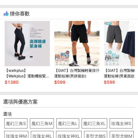
猜你喜歡
【walkplus】
【GIAT】台灣製極輕量排汗
【GIAT】台灣製極
【Walkplus】運動機能緊身
運動短褲(男拼接款)
運動短褲(男素面款)
褲/防曬/輕壓/塑身/透氣/乾
$
1380
$
599
$
599
爽/女款/台灣製/多尺碼/現
貨
選項與優惠方案
選項
魔幻三角S
魔幻三角M
魔幻三角L
魔幻三角XL
玫瑰女神S
玫瑰女神M
玫瑰女神L
玫瑰女神XL
美型尤物S
美型尤物M