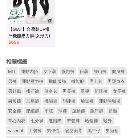
【GIAT】台灣製UV排
汗機能壓力褲(女形力)
$
699
相關標籤
MIT
運動內搭
女下著
慢跑褲
日著
登山褲
健身褲
男褲
運動壓力褲
機能服飾
機能服
男上衣
男塑身衣
男針織
排汗褲
健身衣
男長褲
單導
籃球褲
女長褲
男短褲
加壓褲
機能褲
韻律褲
瑜珈褲
運動瑜珈褲
安全褲
壓縮褲
平腹
球褲
運動褲
飆汗褲
超顯
背心內衣
七分褲
進階降
窄管褲
哈倫褲
緊身
wisenfit
工裝褲
男彈性
簍空美背
黑牛仔
男短袖