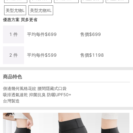
美型尤物L
美型尤物XL
優惠方案
買多更省
1
件
平均每
件
$
699
售價$
699
2
件
平均每
件
$
599
售價$
1198
商品特色
側邊幾何風格花紋 腰間隱藏式口袋
吸排透氣速乾 抑菌抗臭 防曬UPF50+