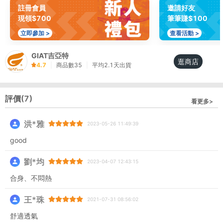
註冊會員
邀請好友
現領$700
筆筆賺$100
立即參加 >
查看活動 >
GIAT吉亞特
逛商店
4.7
|
商品數
35
|
平均
2.1
天出貨
評價(
7
)
看更多>
洪*雅
2023-05-26 11:49:39
good
劉*均
2023-04-07 12:43:15
合身、不悶熱
王*珠
2021-07-31 08:56:02
舒適透氣