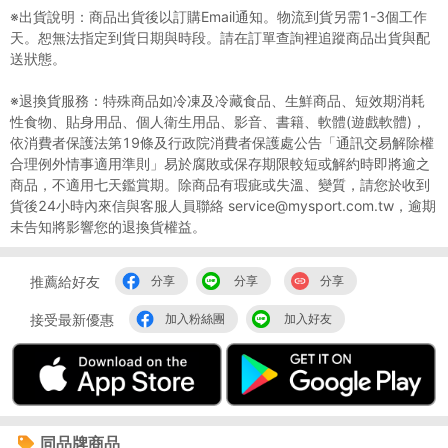
※出貨說明：商品出貨後以訂購Email通知。物流到貨另需1-3個工作
天。恕無法指定到貨日期與時段。請在訂單查詢裡追蹤商品出貨與配
送狀態。
※退換貨服務：特殊商品如冷凍及冷藏食品、生鮮商品、短效期消耗
性食物、貼身用品、個人衛生用品、影音、書籍、軟體(遊戲軟體)，
依消費者保護法第19條及行政院消費者保護處公告「通訊交易解除權
合理例外情事適用準則」易於腐敗或保存期限較短或解約時即將逾之
商品，不適用七天鑑賞期。除商品有瑕疵或失溫、變質，請您於收到
貨後24小時內來信與客服人員聯絡 service@mysport.com.tw，逾期
未告知將影響您的退換貨權益。
推薦給好友
分享
分享
分享
接受最新優惠
加入粉絲團
加入好友
同品牌商品