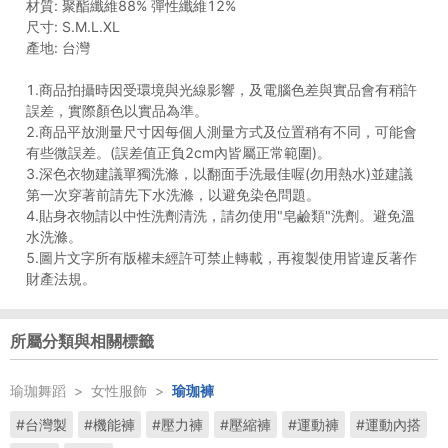
材質: 聚酯纖維88% 彈性纖維12%
尺寸: S.M.L.XL
產地: 台灣
1.商品拍攝時因受環境與光線影響，及電腦色差與實品會有稍許
誤差，實際顏色以實品為準。
2.商品平放測量尺寸因每個人測量方式及位置稍有不同，可能會
有些微誤差。(誤差值正負2cm內皆屬正常範圍)。
3.深色衣物建議單獨洗滌，以翻面手洗最佳喔(勿用熱水)並建議
第一次穿著前請先下水洗滌，以避免染色問題。
4.貼身衣物請以中性洗劑清洗，請勿使用"皂鹼類"洗劑。避免溫
水洗滌。
5.圖片文字所有版權未經許可禁止轉載，再複製使用皆違反著作
財產法規。
所屬分類與相關標籤
瑜珈舞蹈
>
女性服飾
>
瑜珈褲
#台灣製
#機能褲
#壓力褲
#壓縮褲
#運動褲
#運動內搭