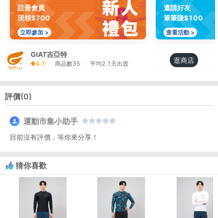
註冊會員
邀請好友
現領$700
筆筆賺$100
立即參加 >
查看活動 >
GIAT吉亞特
逛商店
4.7
|
商品數
35
|
平均
2.1
天出貨
評價(
0
)
運動市集小助手
目前沒有評價，等你來分享！
猜你喜歡