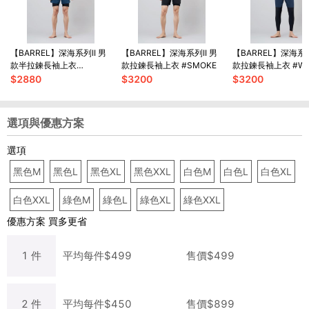
【BARREL】深海系列II 男
【BARREL】深海系列II 男
【BARREL】深海系列
款半拉鍊長袖上衣
款拉鍊長袖上衣 #SMOKE
款拉鍊長袖上衣 #WH
#BLACK
$
2880
$
3200
$
3200
選項與優惠方案
選項
黑色M
黑色L
黑色XL
黑色XXL
白色M
白色L
白色XL
白色XXL
綠色M
綠色L
綠色XL
綠色XXL
優惠方案
買多更省
1
件
平均每
件
$
499
售價$
499
2
件
平均每
件
$
450
售價$
899