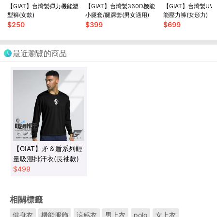
【GIAT】台灣製彈力機能塑
【GIAT】台灣製360D機能
【GIAT】台灣製UV
型褲(女款)
小腿套/腿踝套(男女適用)
能壓力褲(女形力)
$
250
$
399
$
699
最近瀏覽的商品
【GIAT】矛＆盾系列輕
量吸濕排汗衣(長袖款)
$
499
相關標籤
健身衣
機能服飾
涼感衣
男上衣
polo
女上衣