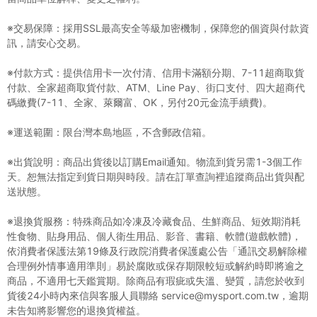
※交易保障：採用SSL最高安全等級加密機制，保障您的個資與付款資
訊，請安心交易。
※付款方式：提供信用卡一次付清、信用卡滿額分期、7-11超商取貨
付款、全家超商取貨付款、ATM、Line Pay、街口支付、四大超商代
碼繳費(7-11、全家、萊爾富、OK，另付20元金流手續費)。
※運送範圍：限台灣本島地區，不含郵政信箱。
※出貨說明：商品出貨後以訂購Email通知。物流到貨另需1-3個工作
天。恕無法指定到貨日期與時段。請在訂單查詢裡追蹤商品出貨與配
送狀態。
※退換貨服務：特殊商品如冷凍及冷藏食品、生鮮商品、短效期消耗
性食物、貼身用品、個人衛生用品、影音、書籍、軟體(遊戲軟體)，
依消費者保護法第19條及行政院消費者保護處公告「通訊交易解除權
合理例外情事適用準則」易於腐敗或保存期限較短或解約時即將逾之
商品，不適用七天鑑賞期。除商品有瑕疵或失溫、變質，請您於收到
貨後24小時內來信與客服人員聯絡 service@mysport.com.tw，逾期
未告知將影響您的退換貨權益。