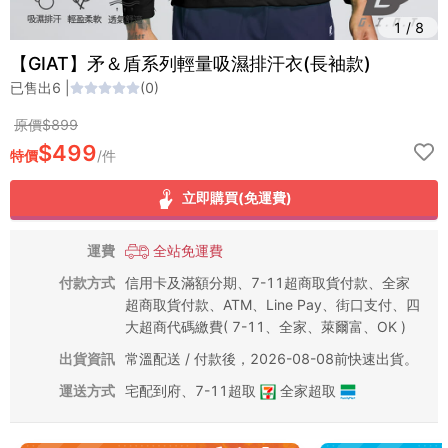
1
/
8
【GIAT】矛＆盾系列輕量吸濕排汗衣(長袖款)
已售出
6
|
(
0
)
原價$
899
$
499
特價
/
件
立即購買(免運費)
運費
全站免運費
付款方式
信用卡及滿額分期、7-11超商取貨付款、全家
超商取貨付款、ATM、Line Pay、街口支付、四
大超商代碼繳費( 7-11、全家、萊爾富、OK )
出貨資訊
常溫配送 / 付款後，2026-08-08前快速出貨。
運送方式
宅配到府
、
7-11超取
全家超取