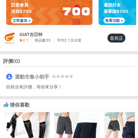
註冊會員
邀請好友
現領$700
筆筆賺$100
立即參加 >
查看活動 >
GIAT吉亞特
逛商店
4.7
|
商品數
35
|
平均
2.1
天出貨
評價(
0
)
運動市集小助手
目前沒有評價，等你來分享！
猜你喜歡