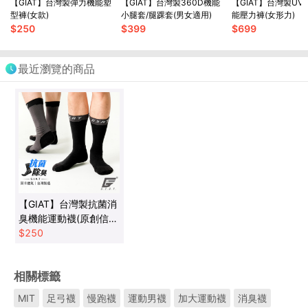
【GIAT】台灣製彈力機能塑
【GIAT】台灣製360D機能
【GIAT】台灣製UV
型褲(女款)
小腿套/腿踝套(男女適用)
能壓力褲(女形力)
$
250
$
399
$
699
最近瀏覽的商品
【GIAT】台灣製抗菌消
臭機能運動襪(原創信念
款)
$
250
相關標籤
MIT
足弓襪
慢跑襪
運動男襪
加大運動襪
消臭襪