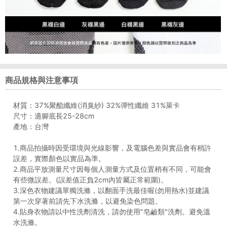
商品規格與注意事項
材質：37%聚酯纖維(消臭紗) 32%彈性纖維 31%萊卡
尺寸：適腳底長25-28cm
產地：台灣
1.商品拍攝時因受環境與光線影響，及電腦色差與實品會有稍許
誤差，實際顏色以實品為準。
2.商品平放測量尺寸因每個人測量方式及位置稍有不同，可能會
有些微誤差。(誤差值正負2cm內皆屬正常範圍)。
3.深色衣物建議單獨洗滌，以翻面手洗最佳喔(勿用熱水)並建議
第一次穿著前請先下水洗滌，以避免染色問題。
4.貼身衣物請以中性洗劑清洗，請勿使用"皂鹼類"洗劑。避免溫
水洗滌。