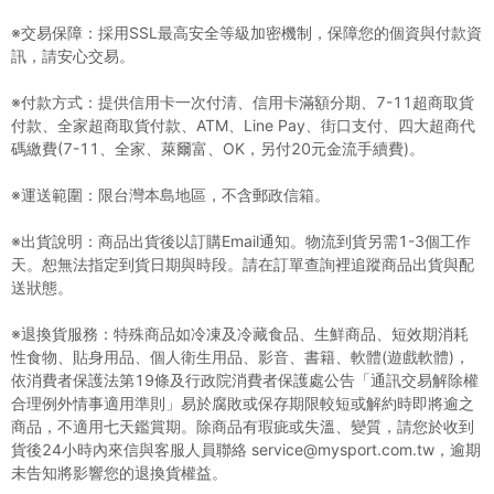
※交易保障：採用SSL最高安全等級加密機制，保障您的個資與付款資
訊，請安心交易。
※付款方式：提供信用卡一次付清、信用卡滿額分期、7-11超商取貨
付款、全家超商取貨付款、ATM、Line Pay、街口支付、四大超商代
碼繳費(7-11、全家、萊爾富、OK，另付20元金流手續費)。
※運送範圍：限台灣本島地區，不含郵政信箱。
※出貨說明：商品出貨後以訂購Email通知。物流到貨另需1-3個工作
天。恕無法指定到貨日期與時段。請在訂單查詢裡追蹤商品出貨與配
送狀態。
※退換貨服務：特殊商品如冷凍及冷藏食品、生鮮商品、短效期消耗
性食物、貼身用品、個人衛生用品、影音、書籍、軟體(遊戲軟體)，
依消費者保護法第19條及行政院消費者保護處公告「通訊交易解除權
合理例外情事適用準則」易於腐敗或保存期限較短或解約時即將逾之
商品，不適用七天鑑賞期。除商品有瑕疵或失溫、變質，請您於收到
貨後24小時內來信與客服人員聯絡 service@mysport.com.tw，逾期
未告知將影響您的退換貨權益。