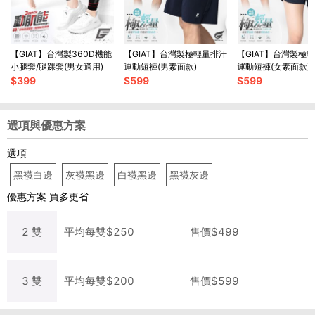
【GIAT】台灣製360D機能
【GIAT】台灣製極輕量排汗
【GIAT】台灣製極
小腿套/腿踝套(男女適用)
運動短褲(男素面款)
運動短褲(女素面款)
$
399
$
599
$
599
選項與優惠方案
選項
黑襪白邊
灰襪黑邊
白襪黑邊
黑襪灰邊
優惠方案
買多更省
2
雙
平均每
雙
$
250
售價$
499
3
雙
平均每
雙
$
200
售價$
599