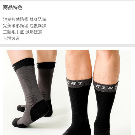
商品特色
消臭抑菌防霉 舒爽透氣
完美環形類繃 包覆腳踝
三圈毛巾底 減壓緩震