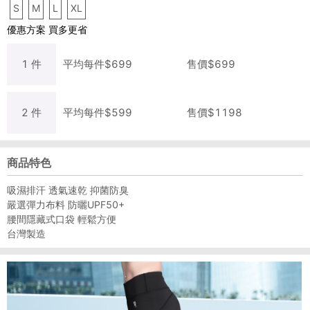
S
M
L
XL
優惠方案
買多更省
1
件
平均每
件
$
699
售價$
699
2
件
平均每
件
$
599
售價$
1198
商品特色
吸濕排汗 透氣速乾 抑菌防臭
嚴選彈力布料 防曬UPF50+
腰間隱藏式口袋 輕鬆方便