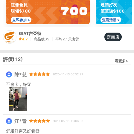
註冊會員
邀請好友
現領$700
筆筆賺$100
立即參加 >
查看活動 >
GIAT吉亞特
逛商店
4.7
|
商品數
35
|
平均
2.1
天出貨
評價(
12
)
看更多>
陳*慈
2020-11-13 00:52:27
不會卡，好穿
江*青
2020-05-11 10:06:06
舒服好穿又好看😊