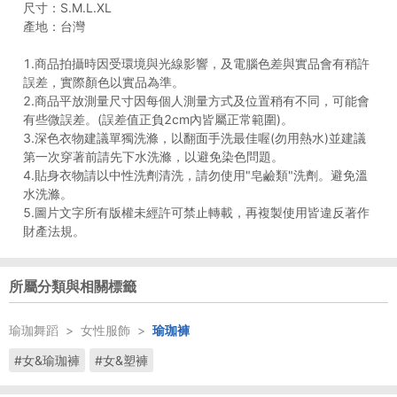
尺寸：S.M.L.XL
產地：台灣
1.商品拍攝時因受環境與光線影響，及電腦色差與實品會有稍許
誤差，實際顏色以實品為準。
2.商品平放測量尺寸因每個人測量方式及位置稍有不同，可能會
有些微誤差。(誤差值正負2cm內皆屬正常範圍)。
3.深色衣物建議單獨洗滌，以翻面手洗最佳喔(勿用熱水)並建議
第一次穿著前請先下水洗滌，以避免染色問題。
4.貼身衣物請以中性洗劑清洗，請勿使用"皂鹼類"洗劑。避免溫
水洗滌。
5.圖片文字所有版權未經許可禁止轉載，再複製使用皆違反著作
財產法規。
所屬分類與相關標籤
瑜珈舞蹈
>
女性服飾
>
瑜珈褲
#女&瑜珈褲
#女&塑褲