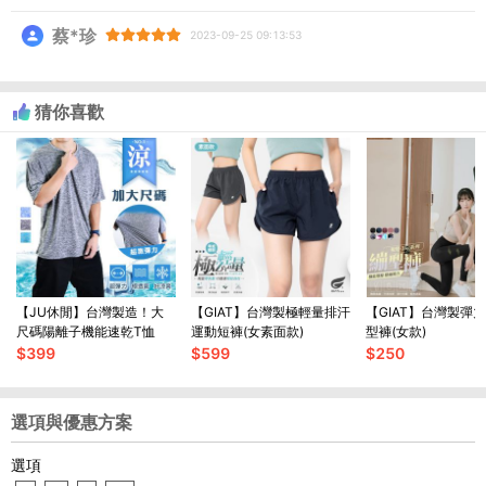
蔡*珍
2023-09-25 09:13:53
猜你喜歡
【JU休閒】台灣製造！大
【GIAT】台灣製極輕量排汗
【GIAT】台灣製彈
尺碼陽離子機能速乾T恤
運動短褲(女素面款)
型褲(女款)
$
399
$
599
$
250
選項與優惠方案
選項