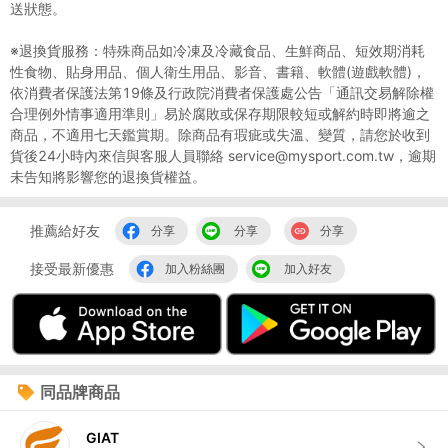
送狀態。
※退換貨服務：特殊商品如冷凍及冷藏食品、生鮮商品、短效期消耗
性食物、貼身用品、個人衛生用品、影音、書籍、軟體(遊戲軟體)，
依消費者保護法第19條及行政院消費者保護處公告「通訊交易解除權
合理例外情事適用準則」易於腐敗或保存期限較短或解約時即將逾之
商品，不適用七天鑑賞期。除商品有瑕疵或失溫、變質，請您於收到
貨後24小時內來信與客服人員聯絡 service@mysport.com.tw，逾期
未告知將影響您的退換貨權益。
推薦給好友
分享
分享
分享
接受最新優惠
加入粉絲團
加入好友
同品牌商品
GIAT