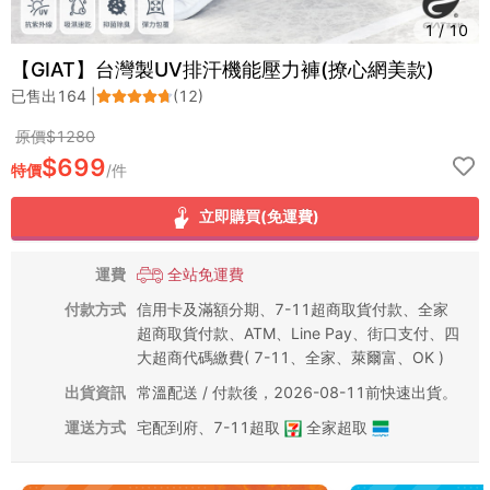
1
/
10
【GIAT】台灣製UV排汗機能壓力褲(撩心網美款)
已售出
164
|
(
12
)
原價$
1280
$
699
特價
/
件
立即購買(免運費)
運費
全站免運費
付款方式
信用卡及滿額分期、7-11超商取貨付款、全家
超商取貨付款、ATM、Line Pay、街口支付、四
大超商代碼繳費( 7-11、全家、萊爾富、OK )
出貨資訊
常溫配送 / 付款後，2026-08-11前快速出貨。
運送方式
宅配到府
、
7-11超取
全家超取