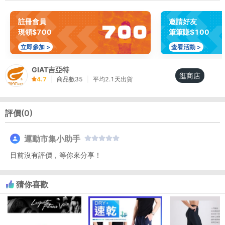
註冊會員
邀請好友
現領$700
筆筆賺$100
立即參加 >
查看活動 >
GIAT吉亞特
逛商店
4.7
|
商品數
35
|
平均
2.1
天出貨
評價(
0
)
運動市集小助手
目前沒有評價，等你來分享！
猜你喜歡