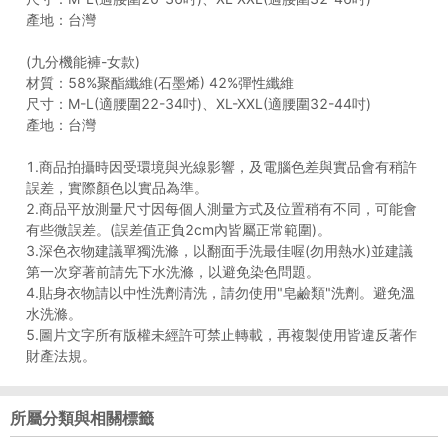
產地：台灣
(九分機能褲-女款)
材質：58%聚酯纖維(石墨烯) 42%彈性纖維
尺寸：M-L(適腰圍22-34吋)、XL-XXL(適腰圍32-44吋)
產地：台灣
1.商品拍攝時因受環境與光線影響，及電腦色差與實品會有稍許
誤差，實際顏色以實品為準。
2.商品平放測量尺寸因每個人測量方式及位置稍有不同，可能會
有些微誤差。(誤差值正負2cm內皆屬正常範圍)。
3.深色衣物建議單獨洗滌，以翻面手洗最佳喔(勿用熱水)並建議
第一次穿著前請先下水洗滌，以避免染色問題。
4.貼身衣物請以中性洗劑清洗，請勿使用"皂鹼類"洗劑。避免溫
水洗滌。
5.圖片文字所有版權未經許可禁止轉載，再複製使用皆違反著作
財產法規。
所屬分類與相關標籤