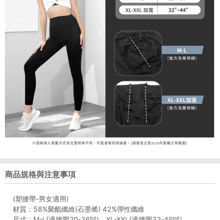
商品規格與注意事項
(塑腰帶-男女適用)
材質：58%聚酯纖維(石墨烯) 42%彈性纖維
尺寸：M-L(適腰圍20-36吋)、XL-XXL(適腰圍32-46吋)