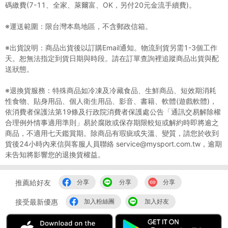
碼繳費(7-11、全家、萊爾富、OK，另付20元金流手續費)。
※運送範圍：限台灣本島地區，不含郵政信箱。
※出貨說明：商品出貨後以訂購Email通知。物流到貨另需1-3個工作
天。恕無法指定到貨日期與時段。請在訂單查詢裡追蹤商品出貨與配
送狀態。
※退換貨服務：特殊商品如冷凍及冷藏食品、生鮮商品、短效期消耗
性食物、貼身用品、個人衛生用品、影音、書籍、軟體(遊戲軟體)，
依消費者保護法第19條及行政院消費者保護處公告「通訊交易解除權
合理例外情事適用準則」易於腐敗或保存期限較短或解約時即將逾之
商品，不適用七天鑑賞期。除商品有瑕疵或失溫、變質，請您於收到
貨後24小時內來信與客服人員聯絡 service@mysport.com.tw，逾期
未告知將影響您的退換貨權益。
推薦給好友
分享
分享
分享
接受最新優惠
加入粉絲團
加入好友