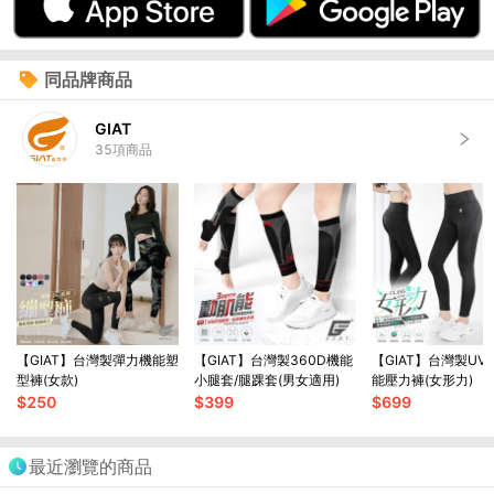
同品牌商品
GIAT
35
項商品
【GIAT】台灣製彈力機能塑
【GIAT】台灣製360D機能
【GIAT】台灣製UV
型褲(女款)
小腿套/腿踝套(男女適用)
能壓力褲(女形力)
$
250
$
399
$
699
最近瀏覽的商品