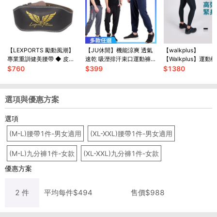
【LEXPORTS 勵動風潮】
【JU休閒】機能涼爽 透氣
【walkplus】
專業重訓健美腰帶 ◆ 皮革
速乾 吸溼排汗束口運動褲
【Walkplus】運動
雙扣腰帶
速乾褲(多款任選)
褲/防曬/輕壓/塑身/
$
760
$
399
$
1380
爽/女款/台灣製/多尺
貨
選項與優惠方案
選項
(M-L)腰帶1件-男女適用
(XL-XXL)腰帶1件-男女適用
(M-L)九分褲1件-女款
(XL-XXL)九分褲1件-女款
優惠方案
2
件
平均每
件
$
494
售價$
988