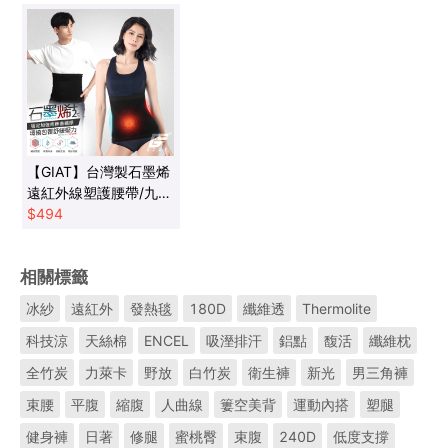
【GIAT】台灣製石墨烯
遠紅外線塑護腰帶/九分
機能褲(任選)
$
494
相關標籤
冰紗
遠紅外
發熱毯
180D
纖維透
Thermolite
科技涼
天絲棉
ENCEL
吸溼排汗
鋁點
馥活
纖維枕
全竹炭
力萊卡
野放
白竹炭
衛生褲
新光
男三角褲
束腰
平腹
縮腹
人曲線
簍空美背
運動內搭
塑腿
健身褲
日著
修腿
蜜桃臀
束腹
240D
低度支撐