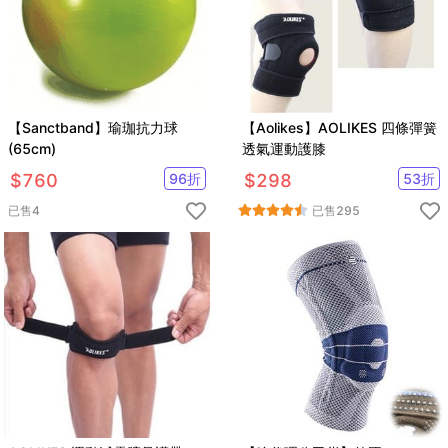
【Sanctband】瑜珈抗力球
【Aolikes】AOLIKES 四條彈簧
(65cm)
透氣運動護膝
$
760
96
折
$
298
53
折
已售
4
已售
295