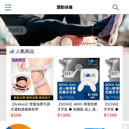
運動保健
運動保健
人氣商品
【Aolikes】雙重加壓可調
【SOVA】AERO 專業防磨
【SOVA】 AE
式運動護膝髕骨帶
牙牙套 ◆ 美國製 成人 護牙
牙牙套 ◆ 美國製
套 睡眠 夜間防護 夜間磨牙
眠 夜間防護 夜
$
298
$
1399
$
1399
護齒
咬合板 成人