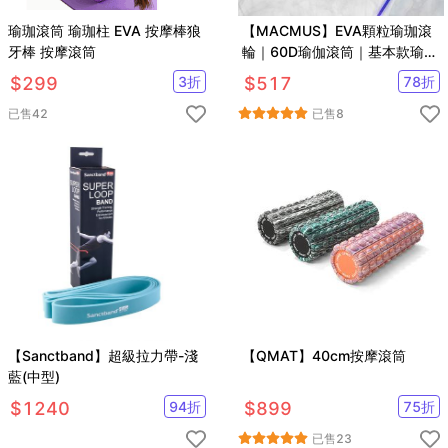
瑜珈滾筒 瑜珈柱 EVA 按摩棒狼
【MACMUS】EVA顆粒瑜珈滾
牙棒 按摩滾筒
輪｜60D瑜伽滾筒｜基本款瑜珈
柱狼牙棒滾筒按摩滾筒
$
299
3
折
$
517
78
折
已售
42
已售
8
【Sanctband】超級拉力帶-淺
【QMAT】40cm按摩滾筒
藍(中型)
$
1240
94
折
$
899
75
折
已售
23