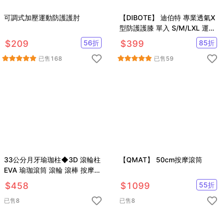
可調式加壓運動防護護肘
【DIBOTE】 迪伯特 專業透氣X
型防護護膝 單入 S/M/LXL 運動
護膝
$
209
56
折
$
399
85
折
已售
168
已售
59
33公分月牙瑜珈柱◆3D 滾輪柱
【QMAT】 50cm按摩滾筒
EVA 瑜珈滾筒 滾輪 滾棒 按摩棒
紓壓 狼牙棒
$
458
$
1099
55
折
已售
8
已售
8