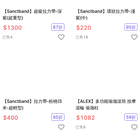
【Sanctband】超級拉力帶-深
【Sanctband】環狀拉力帶-淺
紫(超重型)
紫(中)
$
1300
87
折
$
220
95
折
已售
4
已售
18
【Sanctband】拉力帶-粉桃(5
【ALEX】多功能瑜珈滾筒 按摩
米-超輕型)
滾輪 瑜珈柱
$
400
95
折
$
1082
59
折
已售
8