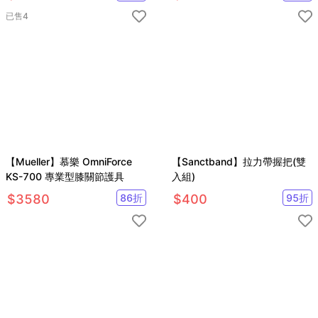
已售
4
【Mueller】慕樂 OmniForce
【Sanctband】拉力帶握把(雙
KS-700 專業型膝關節護具
入組)
$
3580
86
折
$
400
95
折