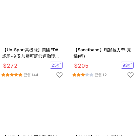
【Un-Sport高機能】美國FDA
【Sanctband】環狀拉力帶-亮
認證-交叉加壓可調節運動護膝/
橘(輕)
護具(重訓/跑步)
$
272
25
折
$
205
93
折
已售
144
已售
12