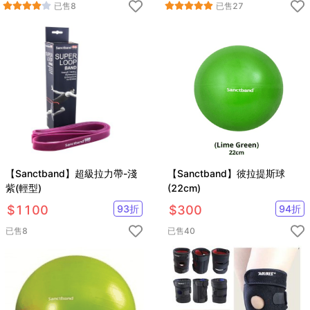
已售
8
已售
27
【Sanctband】超級拉力帶-淺
【Sanctband】彼拉提斯球
紫(輕型)
(22cm)
$
1100
93
折
$
300
94
折
已售
8
已售
40