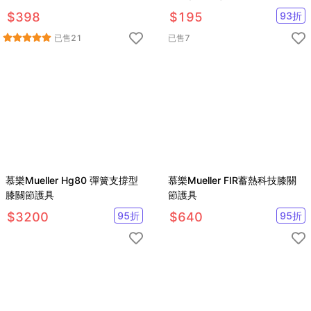
摩 滾筒 痠痛 美腿 撥筋 筋膜槍
$
398
$
195
93
折
瑜珈 滾輪
已售
21
已售
7
慕樂Mueller Hg80 彈簧支撐型
慕樂Mueller FIR蓄熱科技膝關
膝關節護具
節護具
$
3200
95
折
$
640
95
折