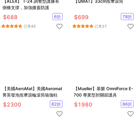
【ALEX】 T-24 調整型護膝有
【QMAT】33cm按摩滾筒
側條支撐，加強膝蓋防護
$
688
6
折
$
699
78
折
已售
45
已售
27
【美國AeroMat】美國Aeromat
【Mueller】慕樂 OmniForce E-
菁英發泡按摩滾輪滾筒瑜珈柱
700 專業型肘關節護具
$
2300
82
折
$
1980
86
折