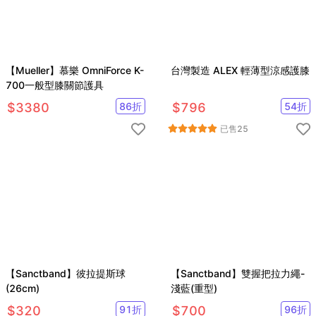
【Mueller】慕樂 OmniForce K-
台灣製造 ALEX 輕薄型涼感護膝
700一般型膝關節護具
$
3380
86
折
$
796
54
折
已售
25
【Sanctband】彼拉提斯球
【Sanctband】雙握把拉力繩-
(26cm)
淺藍(重型)
$
320
91
折
$
700
96
折