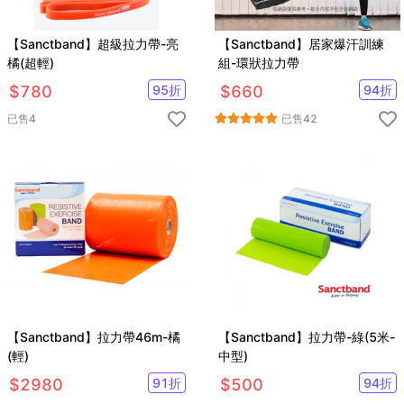
【Sanctband】超級拉力帶-亮
【Sanctband】居家爆汗訓練
橘(超輕)
組-環狀拉力帶
$
780
95
折
$
660
94
折
已售
4
已售
42
【Sanctband】拉力帶46m-橘
【Sanctband】拉力帶-綠(5米-
(輕)
中型)
$
2980
91
折
$
500
94
折