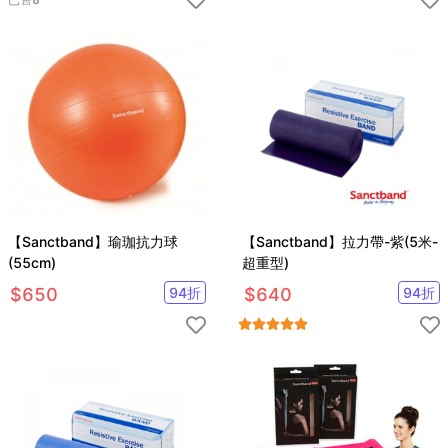
【Sanctband】瑜珈抗力球
【Sanctband】拉力帶-紫(5米-
(55cm)
超重型)
$
650
94
折
$
640
94
折