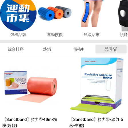
強檔品牌
運動恢復
舒緩貼布
護膝
品牌
綜合排序
熱銷
價格
【Sanctband】拉力帶46m-粉
【Sanctband】拉力帶-綠(1.5
桃(超輕)
米-中型)