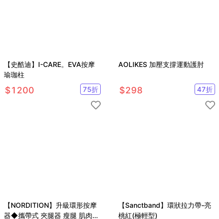
【史酷迪】I-CARE。EVA按摩
AOLIKES 加壓支撐運動護肘
瑜珈柱
$
1200
75
折
$
298
47
折
【NORDITION】升級環形按摩
【Sanctband】環狀拉力帶-亮
器◆攜帶式 夾腿器 瘦腿 肌肉按
桃紅(極輕型)