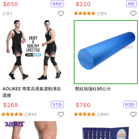
$
650
94
折
$
220
9
折
已售
7
已售
5
AOLIKES 專業高透氣運動薄款
壓紋瑜珈柱90公分
護膝
$
269
51
折
$
760
63
折
已售
56
已售
87