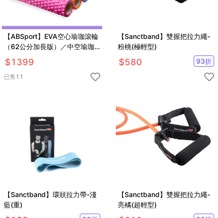
【ABSport】EVA空心瑜珈滾輪
【Sanctband】雙握把拉力繩-
（62公分加長版）／中空瑜珈
粉桃(極輕型)
柱／指壓瑜珈棒／按摩滾輪／狼
$
1399
$
580
93
折
牙棒滾筒
已售
11
【Sanctband】環狀拉力帶-淺
【Sanctband】雙握把拉力繩-
藍(重)
亮橘(超輕型)