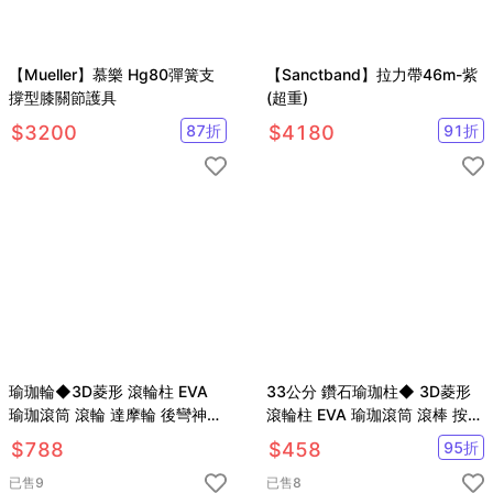
【Mueller】慕樂 Hg80彈簧支
【Sanctband】拉力帶46m-紫
撐型膝關節護具
(超重)
$
3200
87
折
$
4180
91
折
瑜珈輪◆3D菱形 滾輪柱 EVA
33公分 鑽石瑜珈柱◆ 3D菱形
瑜珈滾筒 滾輪 達摩輪 後彎神器
滾輪柱 EVA 瑜珈滾筒 滾棒 按摩
普拉提斯 平衡按摩 筋膜
棒 筋膜 狼牙棒 肌肉
$
788
$
458
95
折
已售
9
已售
8