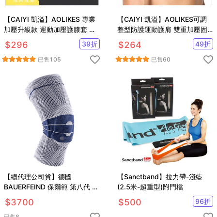
【CAIYI 凱溢】AOLIKES 專業
【CAIYI 凱溢】AOLIKES可調
加壓升級款 運動加壓護膝套 高
整型防護運動護肩 雙重加壓固
透氣吸汗 登山 籃球 跑步網球 升
定 肩膀關節拉傷 運動護肩 單肩
$
296
39
折
$
264
49
折
級款
可調整型防護
已售
105
已售
60
【總代理公司貨】德國
【Sanctband】拉力帶-淺藍
BAUERFEIND 保爾範 第八代 基
(2.5米-超重型)附門檔
本款 護膝
$
3700
$
500
96
折
已售
8