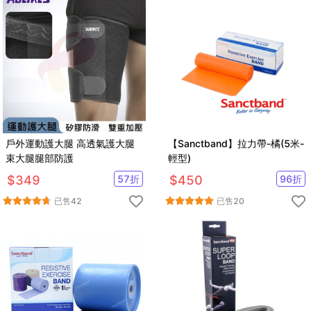
戶外運動護大腿 高透氣護大腿
【Sanctband】拉力帶-橘(5米-
束大腿腿部防護
輕型)
$
349
57
折
$
450
96
折
已售
42
已售
20