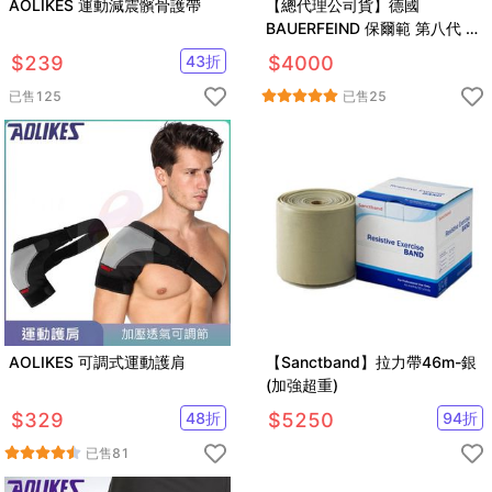
AOLIKES 運動減震髕骨護帶
【總代理公司貨】德國
BAUERFEIND 保爾範 第八代 基
本款 防滑版 護膝
$
239
43
折
$
4000
已售
125
已售
25
AOLIKES 可調式運動護肩
【Sanctband】拉力帶46m-銀
(加強超重)
$
329
48
折
$
5250
94
折
已售
81