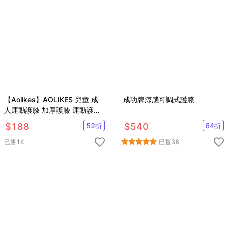
【Aolikes】AOLIKES 兒童 成
成功牌涼感可調式護膝
人運動護膝 加厚護膝 運動護具
直排輪護膝 海綿護膝
$
188
52
折
$
540
64
折
已售
14
已售
38