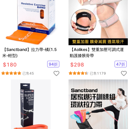
【Sanctband】拉力帶-橘(1.5
【Aolikes】雙重加壓可調式運
米-輕型)
動護膝髕骨帶
$
180
94
折
$
298
47
折
已售
45
已售
1179