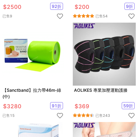
$
2500
92
折
$
200
9
折
已售
9
已售
54
【Sanctband】拉力帶46m-綠
AOLIKES 專業加壓運動護膝
(中)
$
3280
91
折
$
369
59
折
已售
15
已售
243