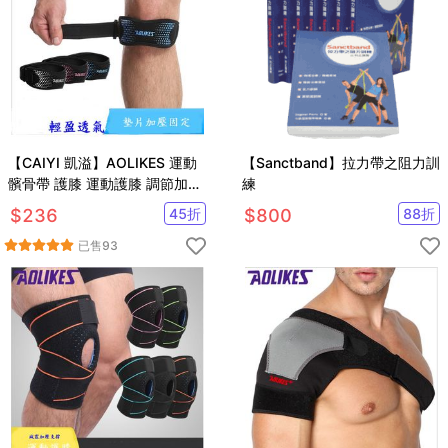
【CAIYI 凱溢】AOLIKES 運動
【Sanctband】拉力帶之阻力訓
髕骨帶 護膝 運動護膝 調節加壓
練
護髖 運動防護 運動護具
$
236
45
折
$
800
88
折
已售
93