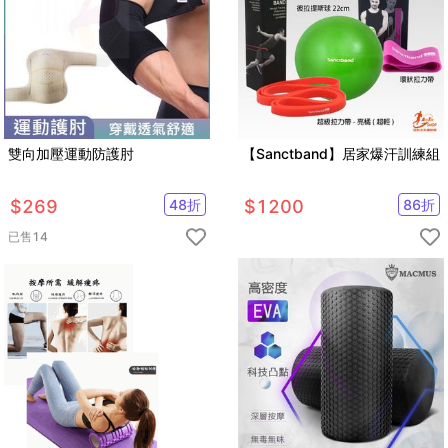
雙向加壓運動防護肘
【Sanctband】居家爆汗訓練組
$
269
48
折
$
1200
86
折
已售
14