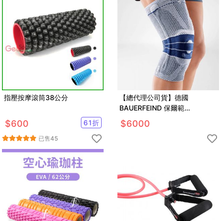
指壓按摩滾筒38公分
【總代理公司貨】德國
BAUERFEIND 保爾範
GENUTRAIN A3 護膝
$
600
61
折
$
6000
已售
45