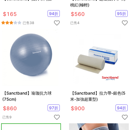
桃紅(極輕)
$
165
94
折
$
560
95
折
已售
38
已售
4
【Sanctband】瑜珈抗力球
【Sanctband】拉力帶-銀色(5
(75cm)
米-加強超重型)
$
860
97
折
$
900
94
折
已售
9