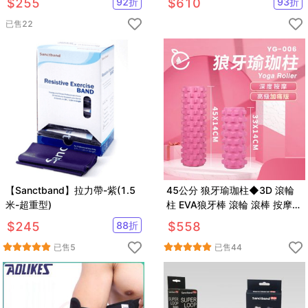
$
255
92
折
$
610
93
折
已售
22
【Sanctband】拉力帶-紫(1.5
45公分 狼牙瑜珈柱◆3D 滾輪
米-超重型)
柱 EVA狼牙棒 滾輪 滾棒 按摩棒
紓壓 筋膜 刮痧
$
245
88
折
$
558
已售
5
已售
44