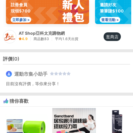
註冊會員
邀請好友
現領$700
筆筆賺$100
立即參加 >
查看活動 >
AT Shop亞科太克購物網
逛商店
4.9
|
商品數
83
|
平均
1.6
天出貨
評價(
0
)
運動市集小助手
目前沒有評價，等你來分享！
猜你喜歡