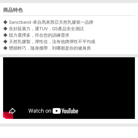
商品特色
◆ Sanctband-來自馬來西亞天然乳膠第一品牌
◆ 良好延展力，通TUV．GS產品安全測試
◆ 阻力選擇多，符合您的訓練需求
◆ 天然乳膠製，彈性佳，沒有他牌彈性不平均感
◆ 體積輕巧．隨身攜帶．到哪都是你的健身房