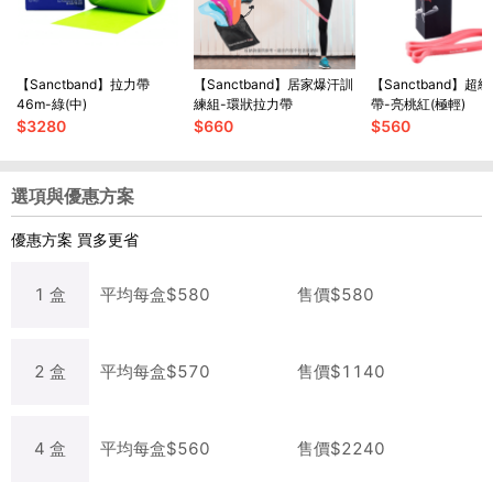
【Sanctband】拉力帶
【Sanctband】居家爆汗訓
【Sanctband】超
46m-綠(中)
練組-環狀拉力帶
帶-亮桃紅(極輕)
$
3280
$
660
$
560
選項與優惠方案
優惠方案
買多更省
1
盒
平均每
盒
$
580
售價$
580
2
盒
平均每
盒
$
570
售價$
1140
4
盒
平均每
盒
$
560
售價$
2240