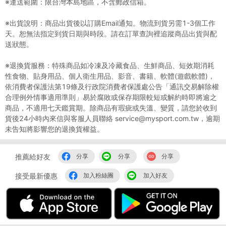
※運送範圍：限台灣本島地區，不含郵政信箱。
※出貨說明：商品出貨後以訂購Email通知。物流到貨另需1-3個工作
天。恕無法指定到貨日期與時段。請在訂單查詢裡追蹤商品出貨與配
送狀態。
※退換貨服務：特殊商品如冷凍及冷藏食品、生鮮商品、短效期消耗
性食物、貼身用品、個人衛生用品、影音、書籍、軟體(遊戲軟體)，
依消費者保護法第19條及行政院消費者保護處公告「通訊交易解除權
合理例外情事適用準則」易於腐敗或保存期限較短或解約時即將逾之
商品，不適用七天鑑賞期。除商品有瑕疵或失溫、變質，請您於收到
貨後24小時內來信與客服人員聯絡 service@mysport.com.tw，逾期
未告知將影響您的退換貨權益。
推薦給好友
分享
分享
分享
接受最新優惠
加入粉絲團
加入好友