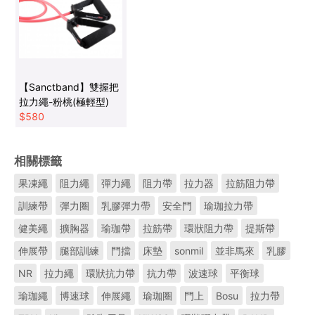
【Sanctband】雙握把
拉力繩-粉桃(極輕型)
$
580
相關標籤
果凍繩
阻力繩
彈力繩
阻力帶
拉力器
拉筋阻力帶
訓練帶
彈力圈
乳膠彈力帶
安全門
瑜珈拉力帶
健美繩
擴胸器
瑜珈帶
拉筋帶
環狀阻力帶
提斯帶
伸展帶
腿部訓練
門擋
床墊
sonmil
並非馬來
乳膠
NR
拉力繩
環狀抗力帶
抗力帶
波速球
平衡球
瑜珈繩
博速球
伸展繩
瑜珈圈
門上
Bosu
拉力帶