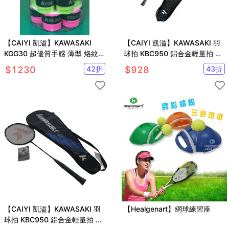
【CAIYI 凱溢】KAWASAKI
【CAIYI 凱溢】KAWASAKI 羽
KGG30 超優質手感 薄型 烙紋握
球拍 KBC950 鋁合金輕量拍 附
把布- 一桶(30顆)
贈球袋YY, VICTOR參考 2022
$
1230
42
折
$
928
43
折
新款
【CAIYI 凱溢】KAWASAKI 羽
【Healgenart】網球練習座
球拍 KBC950 鋁合金輕量拍 附