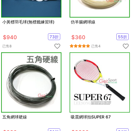
小黃標羽毛球(無標籤練習球)
仿羊腸網球線
$
940
73
折
$
360
55
折
已售
8
已售
4
五角網球硬線
吸震網球拍SUPER 67