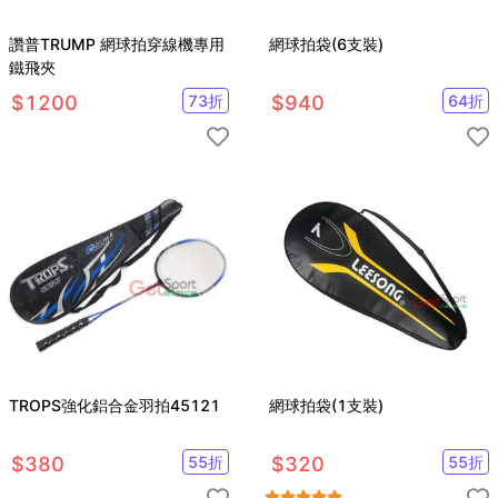
讚普TRUMP 網球拍穿線機專用
網球拍袋(6支裝)
鐵飛夾
$
1200
73
折
$
940
64
折
TROPS強化鋁合金羽拍45121
網球拍袋(1支裝)
$
380
55
折
$
320
55
折