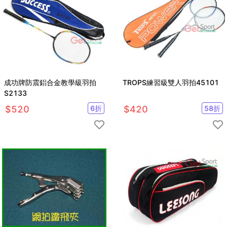
成功牌防震鋁合金教學級羽拍
TROPS練習級雙人羽拍45101
S2133
$
520
6
折
$
420
58
折