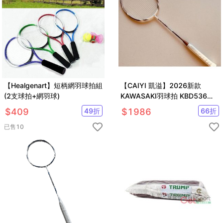
【Healgenart】短柄網羽球拍組
【CAIYI 凱溢】2026新款
(2支球拍+網羽球)
KAWASAKI羽球拍 KBD536
Super Power III超輕 高剛性碳
$
409
49
折
$
1986
66
折
纖維
已售
10