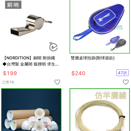
【NORDITION】銅哨 附掛繩
雙層桌球拍袋(附球袋款)
◆台灣製 金屬哨 狐狸哨 求生
裁判 團康 體育課 戶外 比賽 運
$
199
$
240
47
折
動 登山 哨子
已售
16