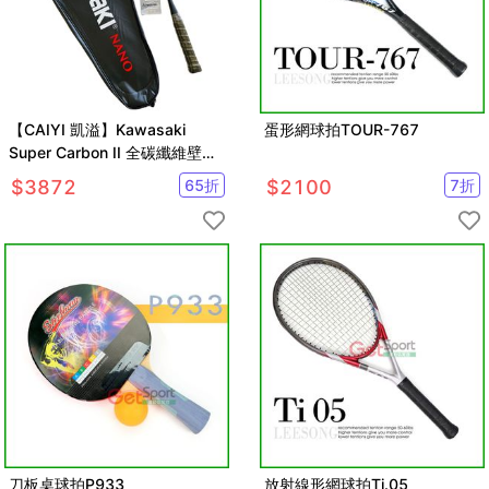
【CAIYI 凱溢】Kawasaki
蛋形網球拍TOUR-767
Super Carbon II 全碳纖維壁球
拍 迴力拍
$
3872
65
折
$
2100
7
折
刀板桌球拍P933
放射線形網球拍Ti.05