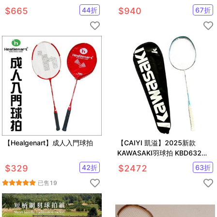
超輕拍 附贈球袋2022新款
超輕拍 附贈球袋
$
665
44
折
$
940
67
折
【Healgenart】成人入門球拍
【CAIYI 凱溢】2025新款
KAWASAKI羽球拍 KBD632
Speed & Power超輕 高剛性碳
$
329
42
折
$
2472
63
折
纖維
已售
19