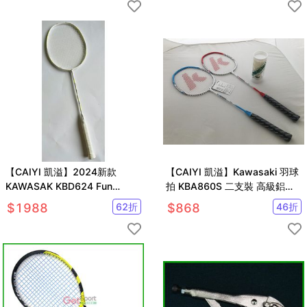
【CAIYI 凱溢】2024新款
【CAIYI 凱溢】Kawasaki 羽球
KAWASAK KBD624 Fun
拍 KBA860S 二支裝 高級鋁合
Adventure III 高剛性碳纖維羽
金球拍+3入羽球 送球袋2022新
$
1988
62
折
$
868
46
折
球拍
款