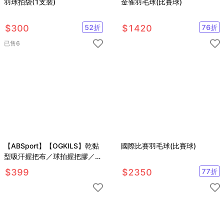
羽球拍袋(1支裝)
金雀羽毛球(比賽球)
$
300
52
折
$
1420
76
折
已售
6
【ABSport】【OGKILS】乾黏
國際比賽羽毛球(比賽球)
型吸汗握把布／球拍握把膠／羽
毛球手膠／握把纏繞帶／羽球／
$
399
$
2350
77
折
網球