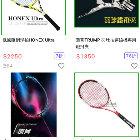
低風阻網球拍HONEX Ultra
讚普TRUMP 羽球拍穿線機專用
鐵飛夾
$
2250
7
折
$
1350
76
折
已售
4