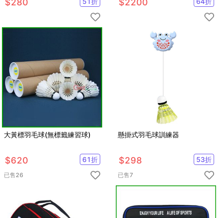
$
280
51
折
$
2200
64
折
大黃標羽毛球(無標籤練習球)
懸掛式羽毛球訓練器
$
620
61
折
$
298
53
折
已售
26
已售
7