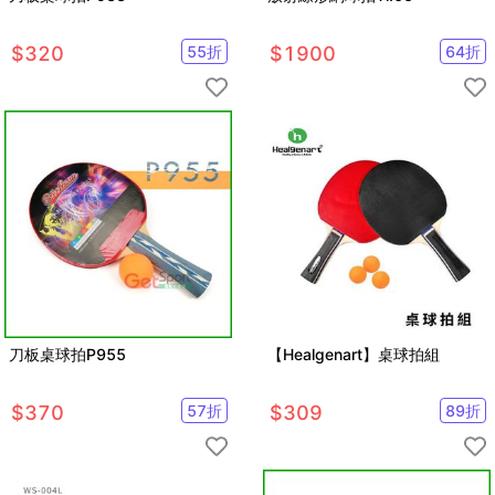
$
320
55
折
$
1900
64
折
刀板桌球拍P955
【Healgenart】桌球拍組
$
370
57
折
$
309
89
折