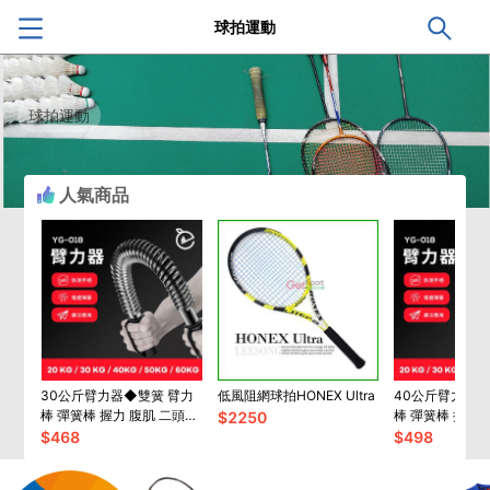
球拍運動
球拍運動
人氣商品
30公斤臂力器◆雙簧 臂力
低風阻網球拍HONEX Ultra
40公斤臂力器◆
棒 彈簧棒 握力 腹肌 二頭肌
棒 彈簧棒 握力 
$
2250
胸肌 伏地挺身 健肌器 重訓
胸肌 伏地挺身 
$
468
$
498
健身舉重
健身舉重