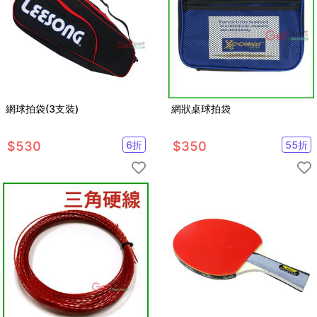
網球拍袋(3支裝)
網狀桌球拍袋
$
530
6
折
$
350
55
折