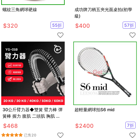
螺紋三角網球硬線
成功牌刀柄五夾光面桌拍(初學
級)
$
320
55
折
$
400
57
折
30公斤臂力器◆雙簧 臂力棒 彈
超輕量網球拍S6 mid
簧棒 握力 腹肌 二頭肌 胸肌 伏
地挺身 健肌器 重訓 健身舉重
$
468
$
2400
7
折
已售
20