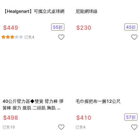
【Healgenart】可攜立式桌球網
尼龍網球線
$
449
55
折
$
230
45
折
已售
4
40公斤臂力器◆雙簧 臂力棒 彈
毛巾握把布一捆12公尺
簧棒 握力 腹肌 二頭肌 胸肌 伏
地挺身 健肌器 重訓 健身舉重
$
498
$
410
57
折
已售
10
已售
4