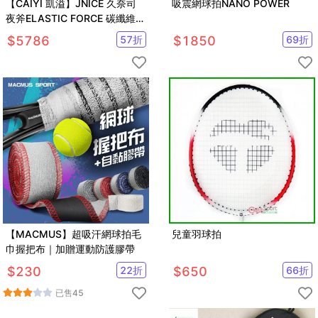
【CAIYI 凱溢】JNICE 久奈司
吸震網球拍NANO POWER
夜斧ELASTIC FORCE 碳纖維進
攻羽球拍 羽拍
$
5786
57
折
$
1850
69
折
【MACMUS】超吸汗網球拍毛
兒童羽球拍
巾握把布｜加贈運動防護膠帶
$
230
22
折
$
650
66
折
已售
45