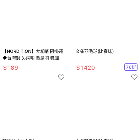
【NORDITION】大塑哨 附掛繩
金雀羽毛球(比賽球)
◆台灣製 另銅哨 塑膠哨 狐狸哨
求生 裁判 團康 體育課 哨子 羽
$
189
$
1420
76
折
球 籃球 教練