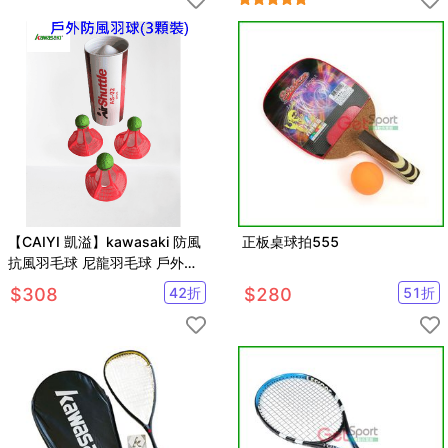
【CAIYI 凱溢】kawasaki 防風
正板桌球拍555
抗風羽毛球 尼龍羽毛球 戶外羽
毛球 3顆裝
$
308
42
折
$
280
51
折