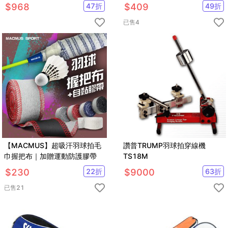
贈球袋YY, VICTOR參考 2022
$
968
47
折
$
409
49
折
新款
已售
4
【MACMUS】超吸汗羽球拍毛
讚普TRUMP羽球拍穿線機
巾握把布｜加贈運動防護膠帶
TS18M
$
230
22
折
$
9000
63
折
已售
21