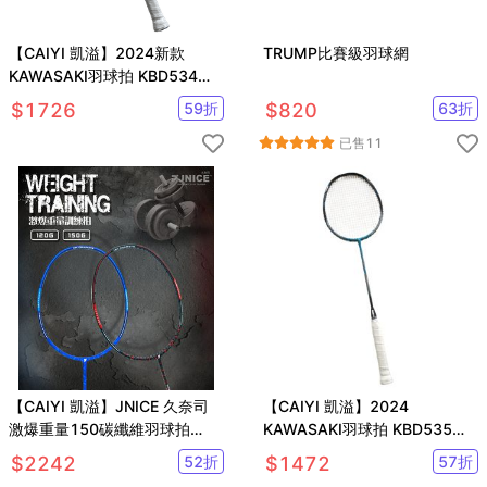
【CAIYI 凱溢】2024新款
TRUMP比賽級羽球網
KAWASAKI羽球拍 KBD534
SUPER Power II 全碳纖維 輕量
$
1726
59
折
$
820
63
折
已售
11
【CAIYI 凱溢】JNICE 久奈司
【CAIYI 凱溢】2024
激爆重量150碳纖維羽球拍
KAWASAKI羽球拍 KBD535
150g 贈拍袋
Ultra Carbon II 高彈性全碳纖維
$
2242
52
折
$
1472
57
折
送拍袋