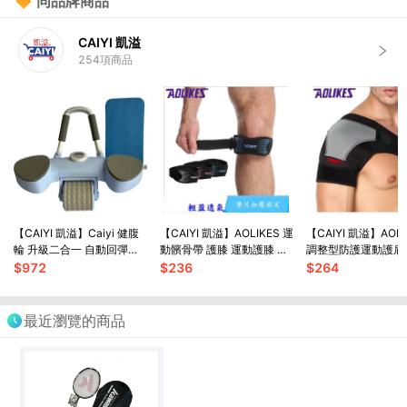
同品牌商品
CAIYI 凱溢
254
項商品
【CAIYI 凱溢】Caiyi 健腹
【CAIYI 凱溢】AOLIKES 運
【CAIYI 凱溢】AOL
輪 升級二合一 自動回彈健
動髕骨帶 護膝 運動護膝 調
調整型防護運動護肩
腹輪 卷腹輪 炫腹輪 練腹肌
節加壓 護髖 運動防護 運動
壓固定 肩膀關節拉傷
$
972
$
236
$
264
神器 腹肌鍛煉器
護具
護肩 單肩 可調整型
最近瀏覽的商品