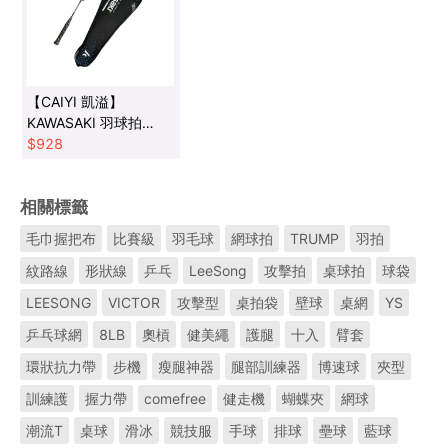
【CAIYI 凱溢】
KAWASAKI 羽球拍
KBC950 鋁合金輕量拍
$
928
附贈球袋YY, VICTOR
參考 2022新款
相關標籤
毛巾握把布
比賽級
羽毛球
網球拍
TRUMP
羽拍
紋路線
形狀線
乒乓
LeeSong
攻擊拍
桌球拍
球袋
LEESONG
VICTOR
攻擊型
桌拍袋
壁球
桌網
YS
乒乓球網
8LB
奧槓
健美繩
護腿
十入
臂套
環狀抗力帶
步機
瘦腿神器
腿部訓練器
博速球
夾型
訓練護
握力帶
comefree
健走機
蝴蝶夾
網球
潮流T
桌球
滑冰
競技服
手球
排球
壘球
藍球