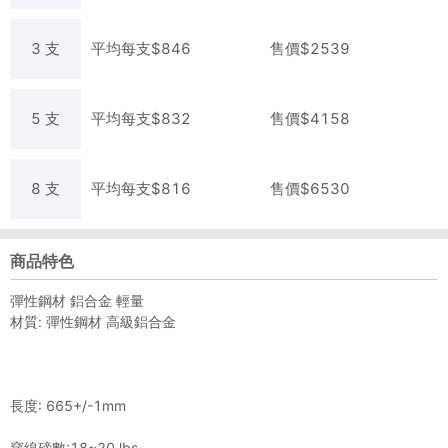
3
支
平均每
支
$
846
售價$
2539
5
支
平均每
支
$
832
售價$
4158
8
支
平均每
支
$
816
售價$
6530
商品特色
彈性鋼材 鋁合金 輕量
材質: 彈性鋼材 高級鋁合金
長度: 665+/-1mm
穿線磅數:18~20 lbs