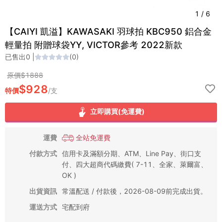
1
/
6
【CAIYI 凱溢】KAWASAKI 羽球拍 KBC950 鋁合金
輕量拍 附贈球袋YY, VICTOR參考 2022新款
已售出
0
|
(
0
)
原價$
1888
$
928
特價
/
支
立即購買(免運費)
運費
全站免運費
付款方式
信用卡及滿額分期、ATM、Line Pay、街口支
付、四大超商代碼繳費( 7-11、全家、萊爾富、
OK )
出貨資訊
常溫配送 / 付款後，2026-08-09前完成出貨。
運送方式
宅配到府