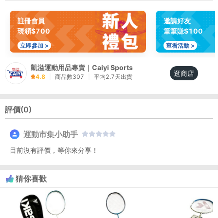
註冊會員
邀請好友
現領$700
筆筆賺$100
立即參加 >
查看活動 >
凱溢運動用品專賣｜Caiyi Sports
逛商店
4.8
|
商品數
307
|
平均
2.7
天出貨
評價(
0
)
運動市集小助手
目前沒有評價，等你來分享！
猜你喜歡