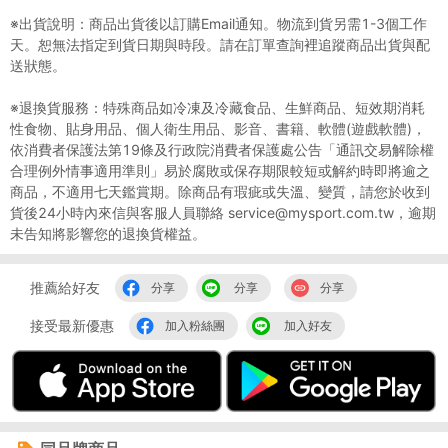
※出貨說明：商品出貨後以訂購Email通知。物流到貨另需1-3個工作
天。恕無法指定到貨日期與時段。請在訂單查詢裡追蹤商品出貨與配
送狀態。
※退換貨服務：特殊商品如冷凍及冷藏食品、生鮮商品、短效期消耗
性食物、貼身用品、個人衛生用品、影音、書籍、軟體(遊戲軟體)，
依消費者保護法第19條及行政院消費者保護處公告「通訊交易解除權
合理例外情事適用準則」易於腐敗或保存期限較短或解約時即將逾之
商品，不適用七天鑑賞期。除商品有瑕疵或失溫、變質，請您於收到
貨後24小時內來信與客服人員聯絡 service@mysport.com.tw，逾期
未告知將影響您的退換貨權益。
推薦給好友
分享
分享
分享
接受最新優惠
加入粉絲團
加入好友