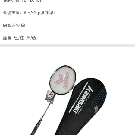
含現重量: 99+/-2g(含穿線)
附贈球袋喔!
顏色: 黑/紅. 黑/藍