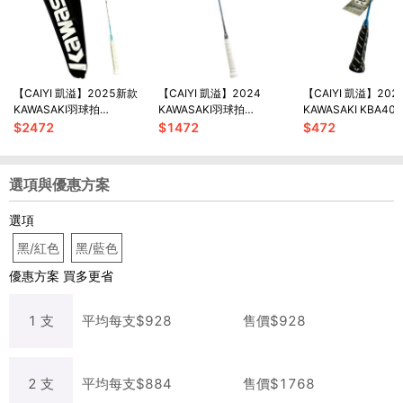
【CAIYI 凱溢】2025新款
【CAIYI 凱溢】2024
【CAIYI 凱溢】20
KAWASAKI羽球拍
KAWASAKI羽球拍
KAWASAKI KBA40
KBD632 Speed & Power
KBD535 Ultra Carbon II 高
K.BABY 兒童鋁羽球
$
2472
$
1472
$
472
超輕 高剛性碳纖維
彈性全碳纖維送拍袋
線
選項與優惠方案
選項
黑/紅色
黑/藍色
優惠方案
買多更省
1
支
平均每
支
$
928
售價$
928
2
支
平均每
支
$
884
售價$
1768