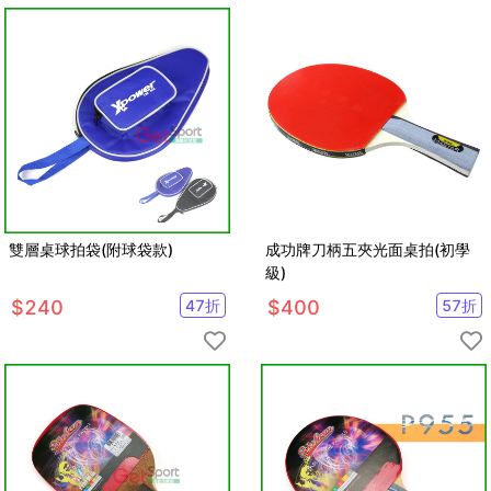
雙層桌球拍袋(附球袋款)
成功牌刀柄五夾光面桌拍(初學
級)
$
240
47
折
$
400
57
折