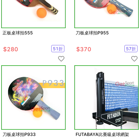
正板桌球拍555
刀板桌球拍P955
$
280
51
折
$
370
57
折
刀板桌球拍P933
FUTABAYA比賽級桌球網架