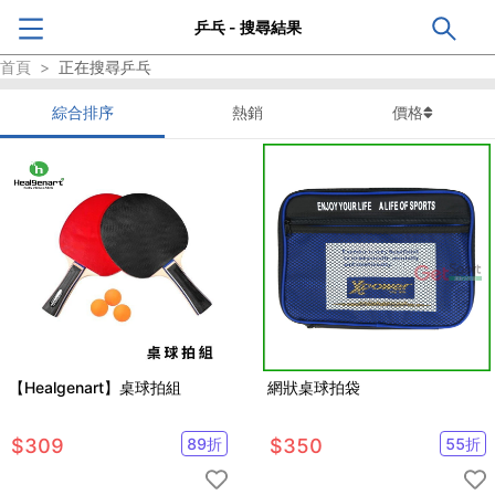
乒乓 - 搜尋結果
首頁
>
正在搜尋
乒乓
綜合排序
熱銷
價格
【Healgenart】桌球拍組
網狀桌球拍袋
$
309
89
折
$
350
55
折