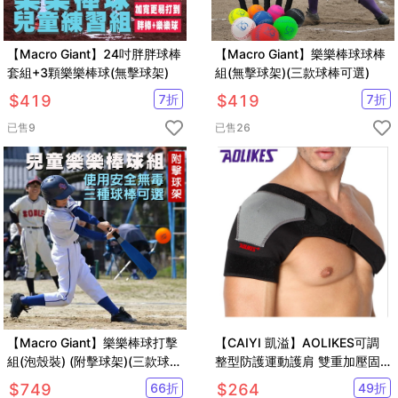
【Macro Giant】24吋胖胖球棒
【Macro Giant】樂樂棒球球棒
套組+3顆樂樂棒球(無擊球架)
組(無擊球架)(三款球棒可選)
$
419
7
折
$
419
7
折
已售
9
已售
26
【Macro Giant】樂樂棒球打擊
【CAIYI 凱溢】AOLIKES可調
組(泡殼裝) (附擊球架)(三款球棒
整型防護運動護肩 雙重加壓固
可選)
定 肩膀關節拉傷 運動護肩 單肩
$
749
66
折
$
264
49
折