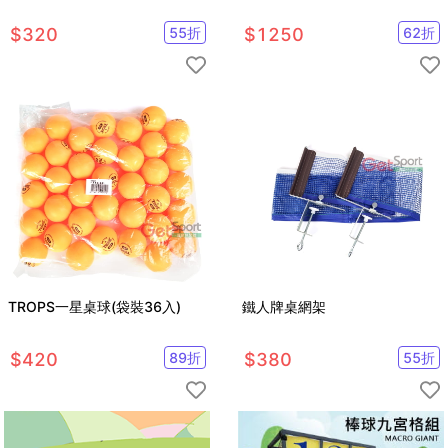
$
320
55
折
$
1250
62
折
TROPS一星桌球(袋裝36入)
鐵人牌桌網架
$
420
89
折
$
380
55
折