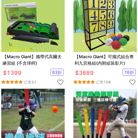
【Macro Giant】攜帶式高爾夫
【Macro Giant】可攜式組合專
練習組 (不含球桿)
利九宮格組(內附組裝影片)
$
1399
63
折
$
3889
76
折
已售
31
已售
108