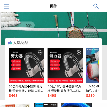
配件
球拍運動
>
配件
人氣商品
30公斤臂力器◆雙簧 臂力
40公斤臂力器◆雙簧 臂力
【MACMUS】
棒 彈簧棒 握力 腹肌 二頭肌
棒 彈簧棒 握力 腹肌 二頭肌
拍毛巾握把布｜
胸肌 伏地挺身 健肌器 重訓
胸肌 伏地挺身 健肌器 重訓
護膠帶
$
468
$
498
$
230
健身舉重
健身舉重