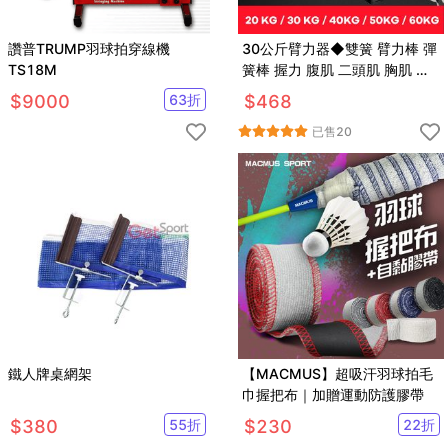
讚普TRUMP羽球拍穿線機
30公斤臂力器◆雙簧 臂力棒 彈
TS18M
簧棒 握力 腹肌 二頭肌 胸肌 伏
地挺身 健肌器 重訓 健身舉重
$
9000
63
折
$
468
已售
20
鐵人牌桌網架
【MACMUS】超吸汗羽球拍毛
巾握把布｜加贈運動防護膠帶
$
380
55
折
$
230
22
折