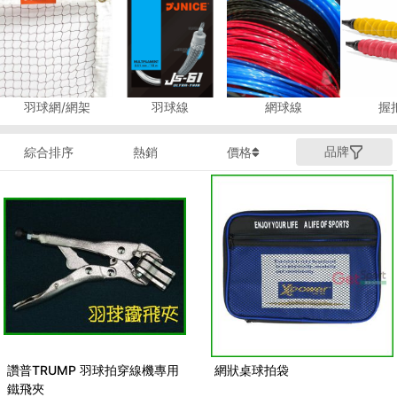
羽球網/網架
羽球線
網球線
握
品牌
綜合排序
熱銷
價格
讚普TRUMP 羽球拍穿線機專用
網狀桌球拍袋
鐵飛夾