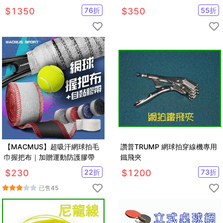
$
1350
76
折
$
350
55
折
【MACMUS】超吸汗網球拍毛
讚普TRUMP 網球拍穿線機專用
巾握把布｜加贈運動防護膠帶
鐵飛夾
$
230
22
折
$
1200
73
折
已售
45