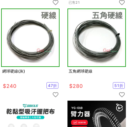
已售
21
網球硬線(灰)
五角網球硬線
$
240
47
折
$
280
51
折