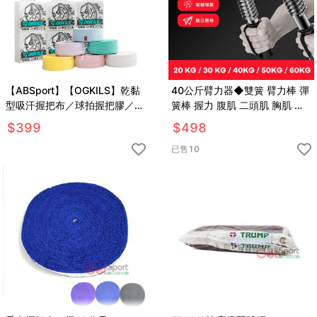
【ABSport】【OGKILS】乾黏
40公斤臂力器◆雙簧 臂力棒 彈
型吸汗握把布／球拍握把膠／羽
簧棒 握力 腹肌 二頭肌 胸肌 伏
毛球手膠／握把纏繞帶／羽球／
地挺身 健肌器 重訓 健身舉重
$
399
$
498
網球
已售
10