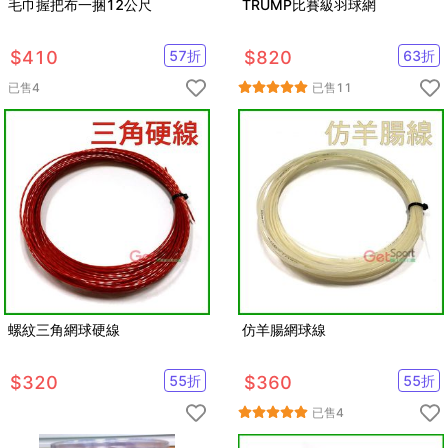
毛巾握把布一捆12公尺
TRUMP比賽級羽球網
$
410
57
折
$
820
63
折
已售
4
已售
11
螺紋三角網球硬線
仿羊腸網球線
$
320
55
折
$
360
55
折
已售
4