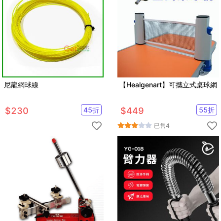
尼龍網球線
【Healgenart】可攜立式桌球網
$
230
45
折
$
449
55
折
已售
4