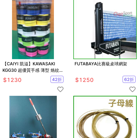
【CAIYI 凱溢】KAWASAKI
FUTABAYA比賽級桌球網架
KGG30 超優質手感 薄型 烙紋握
把布- 一桶(30顆)
$
1230
42
折
$
1250
62
折