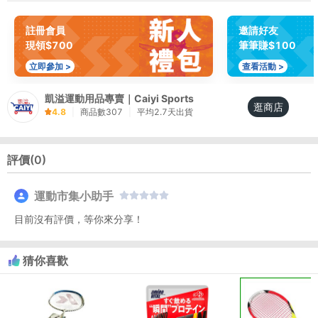
註冊會員
邀請好友
現領$700
筆筆賺$100
立即參加 >
查看活動 >
凱溢運動用品專賣｜Caiyi Sports
逛商店
4.8
|
商品數
307
|
平均
2.7
天出貨
評價(
0
)
運動市集小助手
目前沒有評價，等你來分享！
猜你喜歡