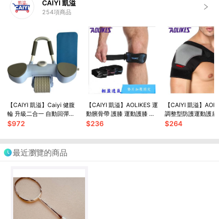
CAIYI 凱溢
254
項商品
【CAIYI 凱溢】Caiyi 健腹
【CAIYI 凱溢】AOLIKES 運
【CAIYI 凱溢】AOL
輪 升級二合一 自動回彈健
動髕骨帶 護膝 運動護膝 調
調整型防護運動護肩
腹輪 卷腹輪 炫腹輪 練腹肌
節加壓 護髖 運動防護 運動
壓固定 肩膀關節拉傷
$
972
$
236
$
264
神器 腹肌鍛煉器
護具
護肩 單肩 可調整型
最近瀏覽的商品