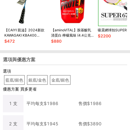
【CAIYI 凱溢】2024新款
【aminoVITAL】胺基酸乳
吸震網球拍SUPER 6
KAWASAKI KBA400
清蛋白 檸檬風味 (4.4公克 *
$
2200
K.BABY 兒童鋁羽球拍 已穿
10小包)
$
472
$
880
線
選項與優惠方案
選項
藍底/銀色
銀底/金色
金底/銀色
優惠方案
買多更省
1
支
平均每
支
$
1986
售價$
1986
2
支
平均每
支
$
1945
售價$
3890