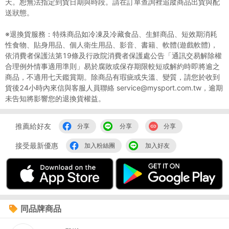
天。恕無法指定到貨日期與時段。請在訂單查詢裡追蹤商品出貨與配
送狀態。
※退換貨服務：特殊商品如冷凍及冷藏食品、生鮮商品、短效期消耗
性食物、貼身用品、個人衛生用品、影音、書籍、軟體(遊戲軟體)，
依消費者保護法第19條及行政院消費者保護處公告「通訊交易解除權
合理例外情事適用準則」易於腐敗或保存期限較短或解約時即將逾之
商品，不適用七天鑑賞期。除商品有瑕疵或失溫、變質，請您於收到
貨後24小時內來信與客服人員聯絡 service@mysport.com.tw，逾期
未告知將影響您的退換貨權益。
推薦給好友
分享
分享
分享
接受最新優惠
加入粉絲團
加入好友
同品牌商品