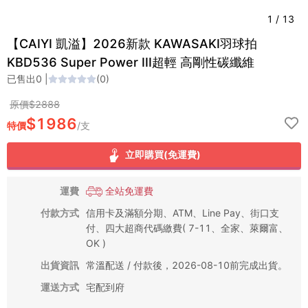
1
/
13
【CAIYI 凱溢】2026新款 KAWASAKI羽球拍
KBD536 Super Power III超輕 高剛性碳纖維
已售出
0
|
(
0
)
原價$
2888
$
1986
特價
/
支
立即購買(免運費)
運費
全站免運費
付款方式
信用卡及滿額分期、ATM、Line Pay、街口支
付、四大超商代碼繳費( 7-11、全家、萊爾富、
OK )
出貨資訊
常溫配送 / 付款後，2026-08-10前完成出貨。
運送方式
宅配到府