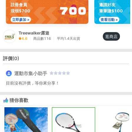
註冊會員
邀請好友
現領$700
筆筆賺$100
立即參加 >
查看活動 >
Treewalker露遊
逛商店
4.6
|
商品數
116
|
平均
1.4
天出貨
評價(
0
)
運動市集小助手
目前沒有評價，等你來分享！
猜你喜歡