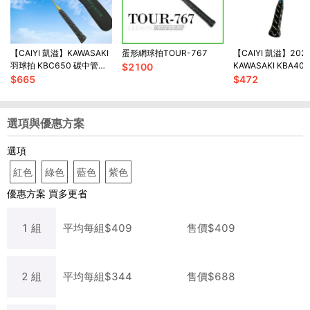
【CAIYI 凱溢】KAWASAKI
蛋形網球拍TOUR-767
【CAIYI 凱溢】20
羽球拍 KBC650 碳中管一
KAWASAKI KBA40
$
2100
體成型超輕拍 附贈球袋
K.BABY 兒童鋁羽球
$
665
$
472
2022新款
線
選項與優惠方案
選項
紅色
綠色
藍色
紫色
優惠方案
買多更省
1
組
平均每
組
$
409
售價$
409
2
組
平均每
組
$
344
售價$
688