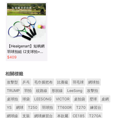
【Healgenart】短柄網
羽球拍組 (2支球拍+網
羽球)
$
409
相關標籤
攻擊型
乒乓
毛巾握把布
比賽級
羽毛球
網球拍
TRUMP
羽拍
紋路線
形狀線
LeeSong
攻擊拍
桌球拍
球袋
LEESONG
VICTOR
桌拍袋
壁球
桌網
YS
網球
T250
羽球拍
TT600R
T270
練習台
網球線
支裝
網球練習台
本款屬
CE185
T270A