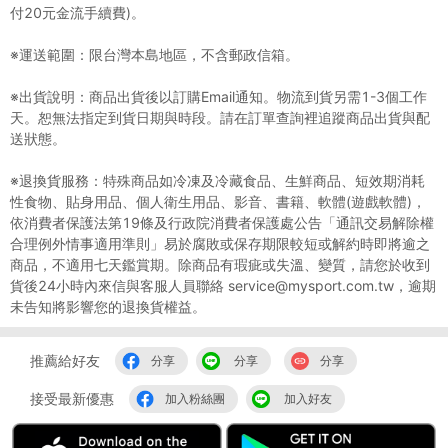
付20元金流手續費)。
※運送範圍：限台灣本島地區，不含郵政信箱。
※出貨說明：商品出貨後以訂購Email通知。物流到貨另需1-3個工作
天。恕無法指定到貨日期與時段。請在訂單查詢裡追蹤商品出貨與配
送狀態。
※退換貨服務：特殊商品如冷凍及冷藏食品、生鮮商品、短效期消耗
性食物、貼身用品、個人衛生用品、影音、書籍、軟體(遊戲軟體)，
依消費者保護法第19條及行政院消費者保護處公告「通訊交易解除權
合理例外情事適用準則」易於腐敗或保存期限較短或解約時即將逾之
商品，不適用七天鑑賞期。除商品有瑕疵或失溫、變質，請您於收到
貨後24小時內來信與客服人員聯絡 service@mysport.com.tw，逾期
未告知將影響您的退換貨權益。
推薦給好友
分享
分享
分享
接受最新優惠
加入粉絲團
加入好友