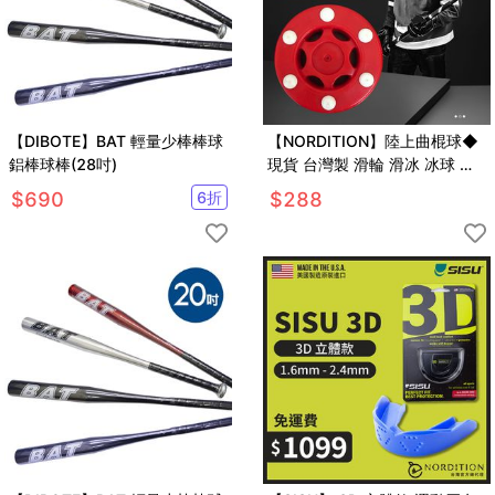
【DIBOTE】BAT 輕量少棒棒球
【NORDITION】陸上曲棍球◆
鋁棒球棒(28吋)
現貨 台灣製 滑輪 滑冰 冰球 直
排輪 曲棍球餅 體育 運動 外銷品
$
690
6
折
$
288
質