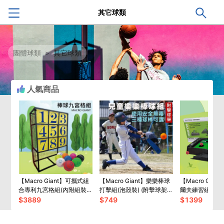
其它球類
團體球類
>
其它球類
人氣商品
【Macro Giant】可攜式組
【Macro Giant】樂樂棒球
【Macro Gia
合專利九宮格組(內附組裝
打擊組(泡殼裝) (附擊球架)
爾夫練習組 (不
影片)
(三款球棒可選)
$
3889
$
749
$
1399