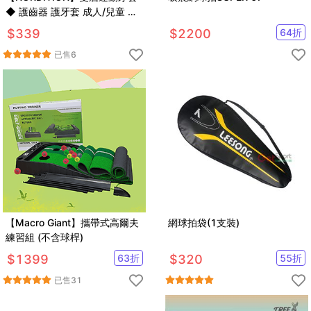
◆ 護齒器 護牙套 成人/兒童 雙
層(送收納盒) 台灣製 防磨牙 護
$
339
$
2200
64
折
具 拳擊 散打
已售
6
【Macro Giant】攜帶式高爾夫
網球拍袋(1支裝)
練習組 (不含球桿)
$
1399
63
折
$
320
55
折
已售
31