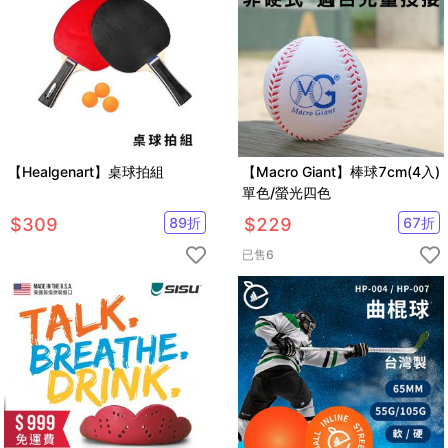
【Healgenart】桌球拍組
【Macro Giant】棒球7cm(4入)
單色/螢光四色
$
309
89
折
$
229
67
折
已售
6