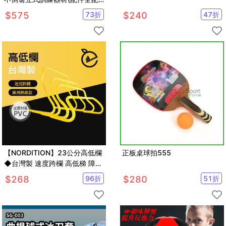
【SV61324】
$
575
73
折
$
240
47
折
【NORDITION】23公分高低欄
正板桌球拍555
◆台灣製 速度跨欄 高低梯 障礙
欄 跳格欄 直排輪 足球 田徑 敏
$
268
96
折
$
280
51
折
捷度 團康 另三角錐