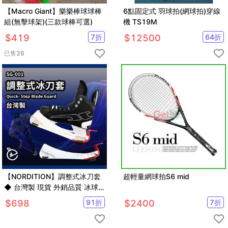
【Macro Giant】樂樂棒球球棒
6點固定式 羽球拍(網球拍)穿線
組(無擊球架)(三款球棒可選)
機 TS19M
$
419
7
折
$
12500
64
折
已售
26
【NORDITION】調整式冰刀套
超輕量網球拍S6 mid
◆ 台灣製 現貨 外銷品質 冰球
鞋套 冰刀保護套 曲棍球 滑冰 另
$
698
91
折
$
2400
7
折
CCM GRAF