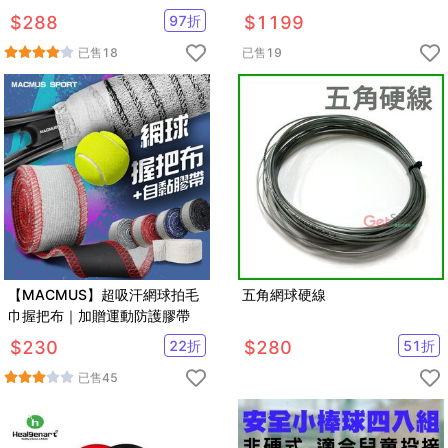
欄 跳格欄 直排輪 足球 田徑 敏
MMA 拳擊 跆拳道 空手道 柔術
$
288
97
折
$
1199
捷度 團康 另三角錐
已售
18
已售
19
【MACMUS】超吸汗網球拍毛
五角網球硬線
巾握把布｜加贈運動防護膠帶
$
230
22
折
$
280
51
折
已售
45