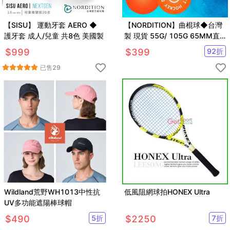
【SISU】 運動牙套 AERO ◆
【NORDITION】曲棍球◆台灣
護牙套 成人/兒童 共8色 美國製
製 現貨 55G/ 105G 65MM直
排輪 陸上曲棍球 街上曲棍球 軟
$
999
$
399
92
折
硬
已售
29
Wildland荒野WH1013中性抗
低風阻網球拍HONEX Ultra
UV多功能遮陽棒球帽
$
490
5
折
$
2250
7
折