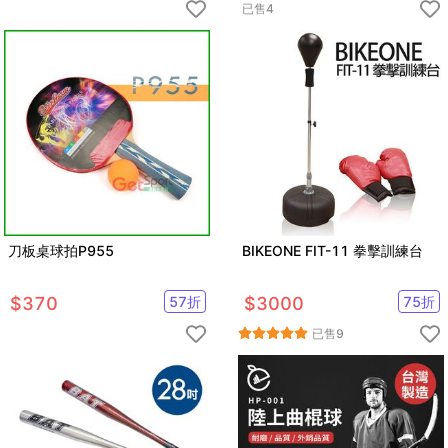
已售
4
刀板桌球拍P955
BIKEONE FIT-11 拳擊訓練台
$
370
57
折
$
3000
75
折
已售
9