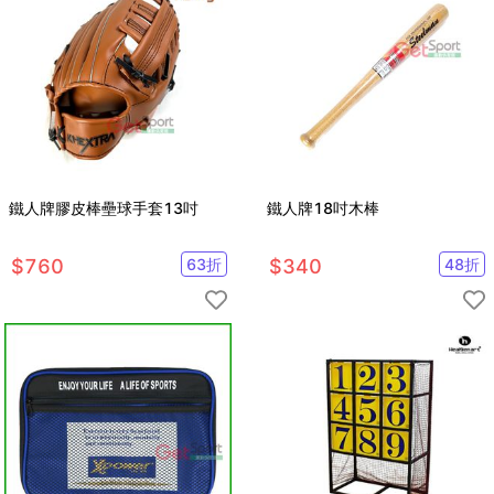
鐵人牌膠皮棒壘球手套13吋
鐵人牌18吋木棒
$
760
63
折
$
340
48
折