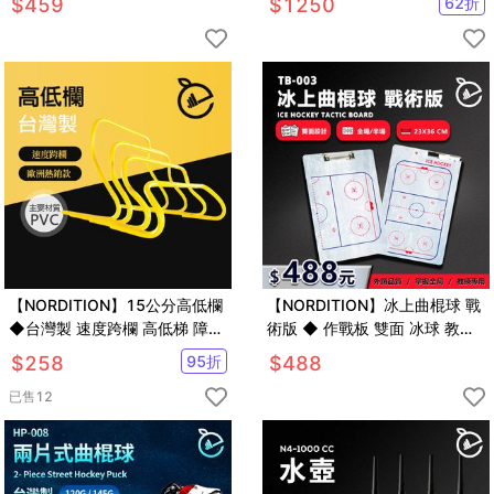
$
459
$
1250
62
折
另Bauer
【NORDITION】15公分高低欄
【NORDITION】冰上曲棍球 戰
◆台灣製 速度跨欄 高低梯 障礙
術版 ◆ 作戰板 雙面 冰球 教練
欄 跳格欄 直排輪 足球 田徑 敏
球隊 系隊專用 教練版 全場 半場
$
258
95
折
$
488
捷度 團康 另三角錐
教學版
已售
12