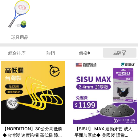
球具用品
品牌
綜合排序
熱銷
價格
【NORDITION】30公分高低欄
【SISU】 MAX 運動牙套 成人
◆台灣製 速度跨欄 高低梯 障礙
平面加厚款◆ 美國製 護齒