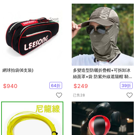
網球拍袋(6支裝)
多變造型防曬折疊帽+可拆卸冰
絲面罩+袋 防紫外線遮陽帽 騎
車/釣魚/打球【AG09015】
$
940
64
折
$
249
39
折
已售
28