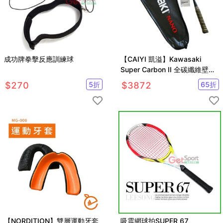
成功牌拳擊反應訓練球
【CAIYI 凱溢】Kawasaki
Super Carbon II 全碳纖維壁球
拍 迴力拍
$
270
5
折
$
3872
65
折
【NORDITION】雙層運動牙套
吸震網球拍SUPER 67