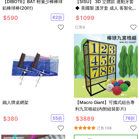
【DIBOTE】BAT 輕量少棒棒球
【SISU】 3D 立體款 運動牙套
鋁棒球棒(20吋)
◆ 美國製 護牙套 成人 客製化
齒型MMA拳擊跆拳道空手道柔
$
590
62
折
$
1099
術
已售
6
鐵人牌桌網架
【Macro Giant】可攜式組合專
利九宮格組(內附組裝影片)
$
380
55
折
$
3889
76
折
已售
108