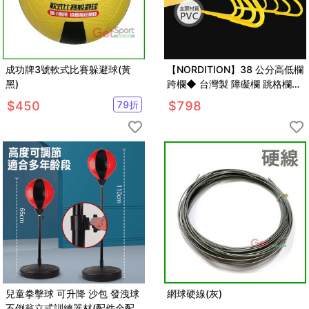
成功牌3號軟式比賽躲避球(黃
【NORDITION】38 公分高低欄
黑)
跨欄◆ 台灣製 障礙欄 跳格欄
小欄架 直排輪 足球訓練 田徑 敏
$
450
79
折
$
798
捷度
兒童拳擊球 可升降 沙包 發洩球
網球硬線(灰)
不倒翁立式訓練器材(配件全配)