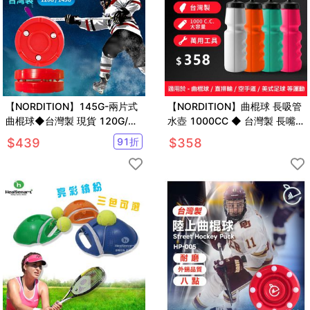
【NORDITION】145G-兩片式
【NORDITION】曲棍球 長吸管
曲棍球◆台灣製 現貨 120G/
水壺 1000CC ◆ 台灣製 長嘴
145G控球 打擊 冰球 球餅 陸上
水壺 適用曲棍球 空手道 外銷品
$
439
91
折
$
358
曲棍球
質 運動水瓶