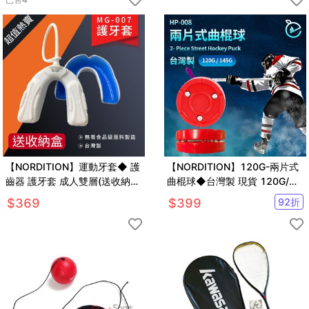
【NORDITION】運動牙套◆ 護
【NORDITION】120G-兩片式
齒器 護牙套 成人雙層(送收納
曲棍球◆台灣製 現貨 120G/
盒) 附牙套繩 台灣製 曲棍球專
145G控球 打擊 冰球 球餅 陸上
$
369
$
399
92
折
用 防護具推薦
曲棍球