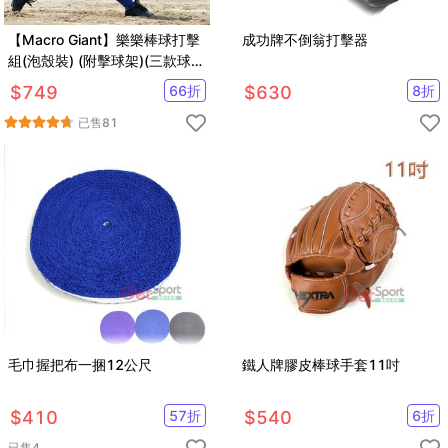
【Macro Giant】樂樂棒球打擊
成功牌不倒翁打擊器
組(泡殼裝) (附擊球架)(三款球棒
可選)
$
749
66
折
$
630
8
折
已售
81
毛巾握把布一捆12公尺
鐵人牌膠皮棒球手套11吋
$
410
57
折
$
540
6
折
已售
4