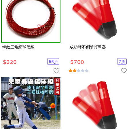
螺紋三角網球硬線
成功牌不倒翁打擊器
$
320
55
折
$
700
7
折