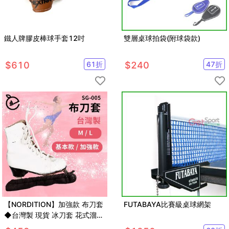
鐵人牌膠皮棒球手套12吋
雙層桌球拍袋(附球袋款)
$
610
61
折
$
240
47
折
【NORDITION】加強款 布刀套
FUTABAYA比賽級桌球網架
◆台灣製 現貨 冰刀套 花式溜冰
曲棍球 吸水 鞋套 保護套 冰球