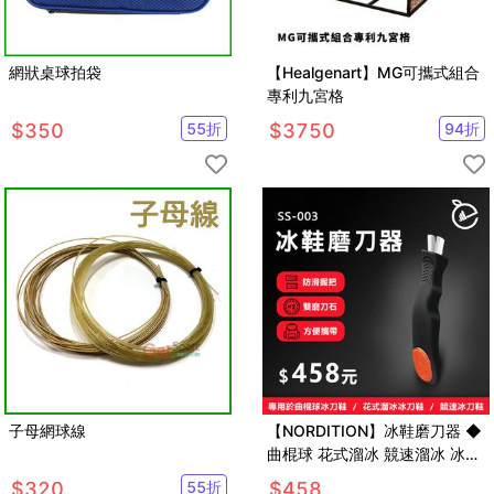
網狀桌球拍袋
【Healgenart】MG可攜式組合
專利九宮格
$
350
55
折
$
3750
94
折
子母網球線
【NORDITION】冰鞋磨刀器 ◆
曲棍球 花式溜冰 競速溜冰 冰球
磨刀石 開刃器 冰刀收邊利器 磨
$
320
55
折
$
458