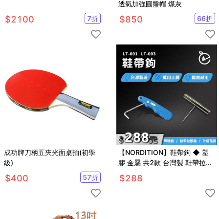
透氣加強圓盤帽 煤灰
$
2100
7
折
$
850
66
折
成功牌刀柄五夾光面桌拍(初學
【NORDITION】鞋帶鉤 ◆ 塑
級)
膠 金屬 共2款 台灣製 鞋帶拉緊
器 绑鞋器 緊帶器 鞋帶束緊器 曲
$
400
57
折
$
288
棍球鞋 溜冰鞋