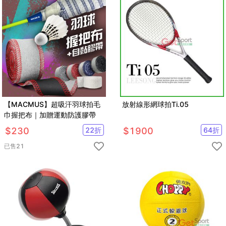
【MACMUS】超吸汗羽球拍毛
放射線形網球拍Ti.05
巾握把布｜加贈運動防護膠帶
$
230
22
折
$
1900
64
折
已售
21