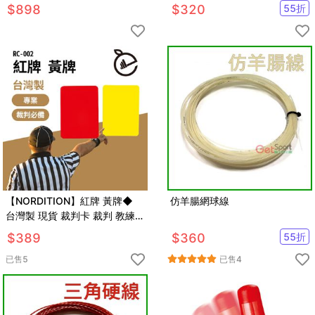
小欄架 直排輪 足球訓練 田徑 敏
$
898
$
320
55
折
捷度
【NORDITION】紅牌 黃牌◆
仿羊腸網球線
台灣製 現貨 裁判卡 裁判 教練
紅卡 黃卡 足球用品 曲棍球 排球
$
389
$
360
55
折
桌遊
已售
5
已售
4