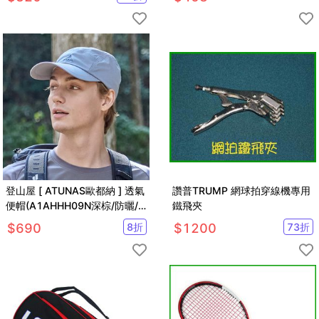
刀
登山屋 [ ATUNAS歐都納 ] 透氣
讚普TRUMP 網球拍穿線機專用
便帽(A1AHHH09N深棕/防曬/
鐵飛夾
遮陽帽/鴨舌帽/透氣)
$
690
8
折
$
1200
73
折