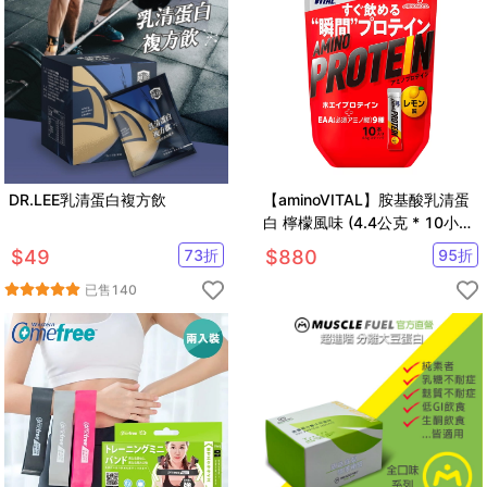
DR.LEE乳清蛋白複方飲
【aminoVITAL】胺基酸乳清蛋
白 檸檬風味 (4.4公克 * 10小
包)
$
49
73
折
$
880
95
折
已售
140