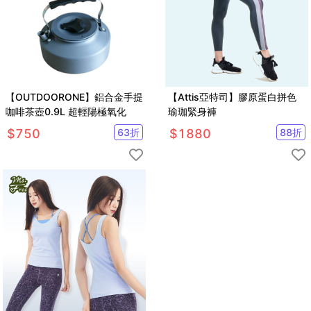
【OUTDOORONE】鋁合金手提
【Attis亞特司】膠原蛋白拼色
咖啡茶壺0.9L 超輕陽極氧化
瑜珈緊身褲
$
750
63
折
$
1880
88
折