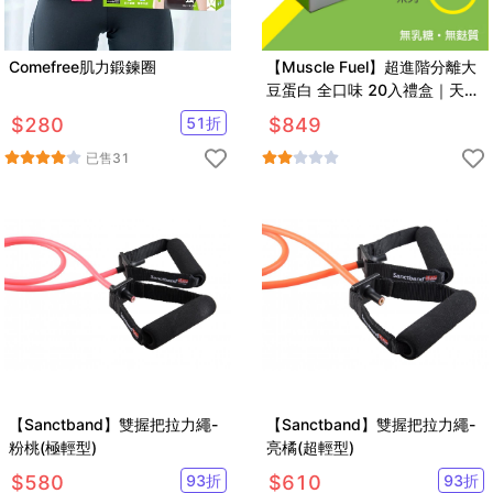
Comefree肌力鍛鍊圈
【Muscle Fuel】超進階分離大
豆蛋白 全口味 20入禮盒｜天然
無化學味｜素食者 適用
$
280
51
折
$
849
已售
31
【Sanctband】雙握把拉力繩-
【Sanctband】雙握把拉力繩-
粉桃(極輕型)
亮橘(超輕型)
$
580
93
折
$
610
93
折