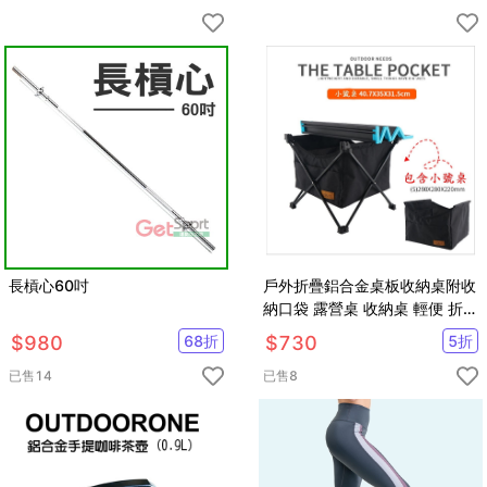
長槓心60吋
戶外折疊鋁合金桌板收納桌附收
納口袋 露營桌 收納桌 輕便 折疊
桌
$
980
68
折
$
730
5
折
已售
14
已售
8