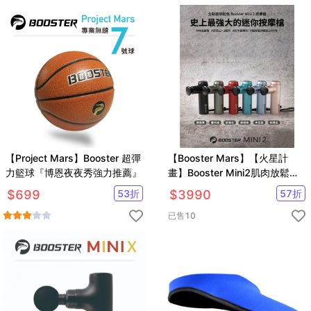
【Project Mars】Booster 超彈
【Booster Mars】【火星計
力籃球『博恩夜夜秀強力推薦』
畫】Booster Mini2肌肉放鬆迷
你強力筋膜槍 按摩槍(力道最
$
699
53
折
$
3990
57
折
強、保固最好)
已售
10