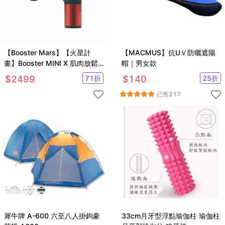
【Booster Mars】【火星計
【MACMUS】抗UＶ防曬遮陽
畫】Booster MINI X 肌肉放鬆
帽｜男女款
迷你筋膜槍(入門首選、輕巧好
$
2499
71
折
$
140
25
折
攜)
已售
217
犀牛牌 A-600 六至八人掛鉤豪
33cm月牙型浮點瑜伽柱 瑜伽柱