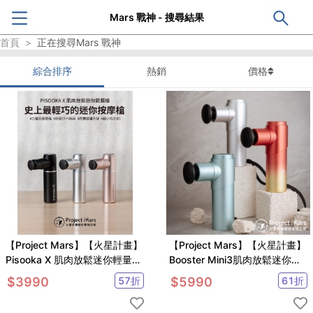
Mars 戰神 - 搜尋結果
首頁
>
正在搜尋
Mars 戰神
綜合排序
熱銷
價格
【Project Mars】【火星計畫】
【Project Mars】【火星計畫】
Pisooka X 肌肉放鬆迷你輕量筋
Booster Mini3肌肉放鬆迷你強
膜槍(市場最輕/保固最好)
力筋膜槍 按摩槍(馬達升級/安心
$
3990
57
折
$
5990
61
折
保固)