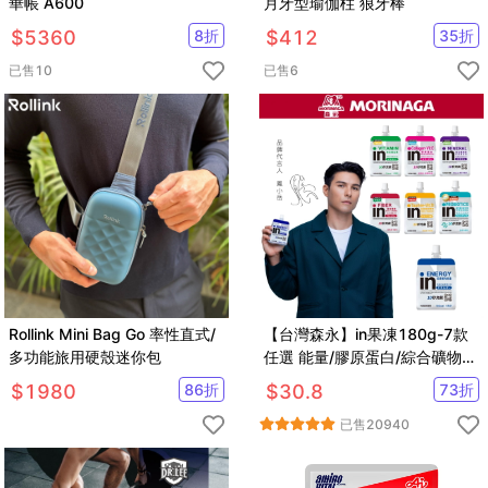
華帳 A600
月牙型瑜伽柱 狼牙棒
$
5360
8
折
$
412
35
折
已售
10
已售
6
Rollink Mini Bag Go 率性直式/
【台灣森永】in果凍180g-7款
多功能旅用硬殼迷你包
任選 能量/膠原蛋白/綜合礦物
質/維他命/膳食纖維/牛磺酸B群/
$
1980
86
折
$
30.8
73
折
益生菌
已售
20940