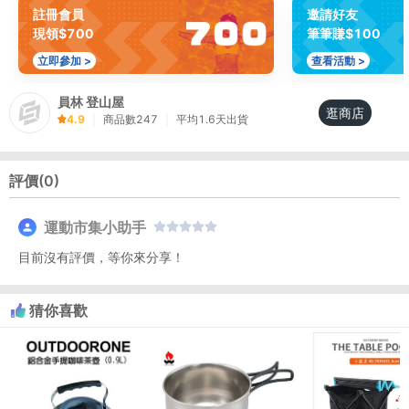
註冊會員
邀請好友
現領$700
筆筆賺$100
立即參加 >
查看活動 >
員林 登山屋
逛商店
4.9
|
商品數
247
|
平均
1.6
天出貨
評價(
0
)
運動市集小助手
目前沒有評價，等你來分享！
猜你喜歡