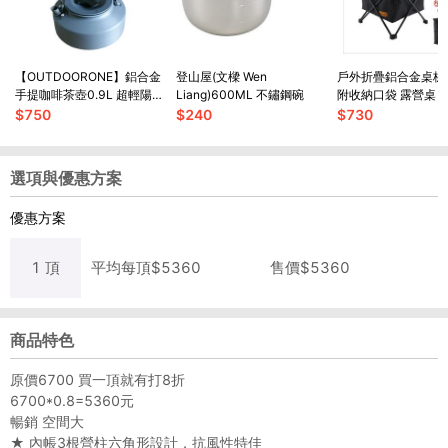
【OUTDOORONE】鋁合金
登山屋(文樑 Wen
戶外折疊鋁合金桌板
手提咖啡茶壺0.9L 超輕陽
Liang)600ML 不鏽鋼碗
附收納口袋 露營桌 
極氧化
輕便 折疊桌
$
750
$
240
$
730
選項與優惠方案
優惠方案
1
頂
平均每
頂
$
5360
售價$
5360
商品特色
原價6700 買一頂就有打8折
6700*0.8=5360元
暢銷 空間大
★ 內帳3根營柱六角形設計，抗風性特佳