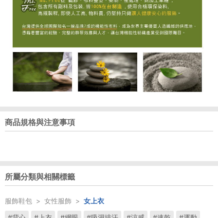
商品規格與注意事項
所屬分類與相關標籤
服飾鞋包
>
女性服飾
>
女上衣
#背心
#上衣
#網眼
#吸濕排汗
#涼感
#速乾
#運動