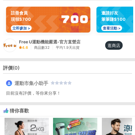
註冊會員
邀請好友
現領$700
筆筆賺$100
立即參加 >
查看活動 >
Free U運動機能嚴選-官方直營店
逛商店
4.6
|
商品數
32
|
平均
1.9
天出貨
評價(
0
)
運動市集小助手
目前沒有評價，等你來分享！
猜你喜歡