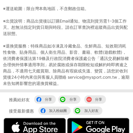
※運送範圍：限台灣本島地區，不含郵政信箱。
※出貨說明：商品出貨後以訂購Email通知。物流到貨另需1-3個工作
天。恕無法指定到貨日期與時段。請在訂單查詢裡追蹤商品出貨與配
送狀態。
※退換貨服務：特殊商品如冷凍及冷藏食品、生鮮商品、短效期消耗
性食物、貼身用品、個人衛生用品、影音、書籍、軟體(遊戲軟體)，
依消費者保護法第19條及行政院消費者保護處公告「通訊交易解除權
合理例外情事適用準則」易於腐敗或保存期限較短或解約時即將逾之
商品，不適用七天鑑賞期。除商品有瑕疵或失溫、變質，請您於收到
貨後24小時內來信與客服人員聯絡 service@mysport.com.tw，逾期
未告知將影響您的退換貨權益。
推薦給好友
分享
分享
分享
接受最新優惠
加入粉絲團
加入好友