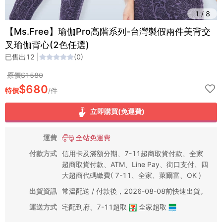
1
/
8
【Ms.Free】瑜伽Pro高階系列-台灣製假兩件美背交
叉瑜伽背心(2色任選)
已售出
12
|
(
0
)
原價$
1580
$
680
特價
/
件
立即購買(免運費)
運費
全站免運費
付款方式
信用卡及滿額分期、7-11超商取貨付款、全家
超商取貨付款、ATM、Line Pay、街口支付、四
大超商代碼繳費( 7-11、全家、萊爾富、OK )
出貨資訊
常溫配送 / 付款後，2026-08-08前快速出貨。
運送方式
宅配到府
、
7-11超取
全家超取