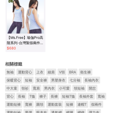
【Ms.Free】瑜伽Pro高
階系列-台灣製假兩件美
背交叉瑜伽背心(2色任
$
680
選)
相關標籤
無袖
運動背心
上衣
細肩
V領
BRA
衛生褲
保暖背心
短袖
安全褲
男塑身衣
七分袖
長袖內衣
中大童
領衫
寬肩
男內衣
小可愛
領短袖
開岔
背心
長袖
T恤
褲子
長褲
短袖T恤
長袖外套
寬袖
運動短褲
寬褲
圓領
運動套裝
短褲
連帽T
假兩件
運動短袖
男彈
眼表布
透氣網
網層
網織
彈力布