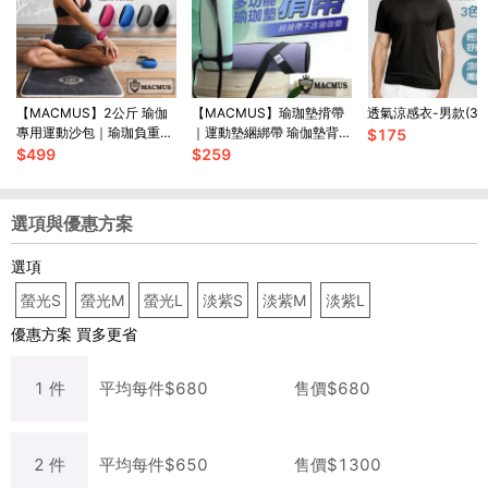
【MACMUS】2公斤 瑜伽
【MACMUS】瑜珈墊揹帶
透氣涼感衣-男款(3
專用運動沙包｜瑜珈負重沙
｜運動墊綑綁帶 瑜伽墊背帶
$
175
袋｜綁手沙包
攜帶背繩背帶 瑜伽背帶 瑜
$
499
$
259
伽揹帶
選項與優惠方案
選項
螢光S
螢光M
螢光L
淡紫S
淡紫M
淡紫L
優惠方案
買多更省
1
件
平均每
件
$
680
售價$
680
2
件
平均每
件
$
650
售價$
1300