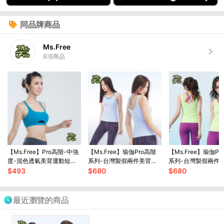
同品牌商品
Ms.Free
8
項商品
【Ms.Free】Pro高階-中強
【Ms.Free】瑜伽Pro高階
【Ms.Free】瑜伽Pr
度-混色透氣美背運動短
系列-台灣製假兩件美背交
系列-台灣製假兩件
BraTop(瑜珈/健身/跳舞)孔
叉瑜伽背心(2色任選)
叉瑜伽背心(螢光)
$
493
$
680
$
680
雀藍
最近瀏覽的商品