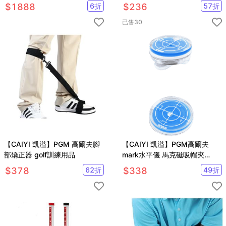
外線UPF50+可水洗臉罩
$
1888
6
折
$
236
57
折
已售
30
【CAIYI 凱溢】PGM 高爾夫腳
【CAIYI 凱溢】PGM高爾夫
部矯正器 golf訓練用品
mark水平儀 馬克磁吸帽夾
Mark果嶺球位標配件 2入
$
378
62
折
$
338
49
折