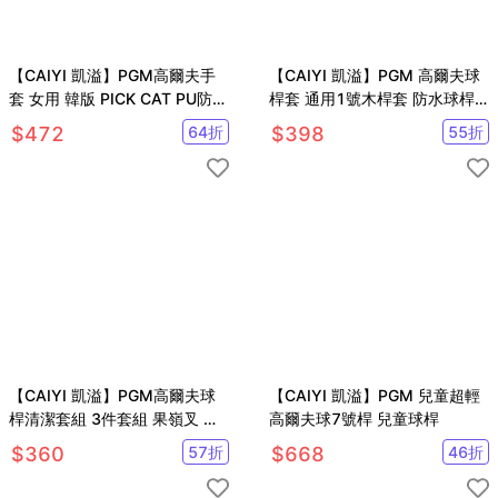
【CAIYI 凱溢】PGM高爾夫手
【CAIYI 凱溢】PGM 高爾夫球
套 女用 韓版 PICK CAT PU防滑
桿套 通用1號木桿套 防水球桿
手套
套 球頭帽套
$
472
64
折
$
398
55
折
【CAIYI 凱溢】PGM高爾夫球
【CAIYI 凱溢】PGM 兒童超輕
桿清潔套組 3件套組 果嶺叉 雙
高爾夫球7號桿 兒童球桿
面刷 三孔刷
$
360
57
折
$
668
46
折