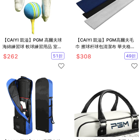
【CAIYI 凱溢】PGM 高爾夫球
【CAIYI 凱溢】PGM高爾夫毛
海綿練習球 軟球練習用品 室內
巾 擦球杆球包清潔布 華夫格吸
高爾夫用球 室內海棉球10顆
水速乾運動巾加大款 2入
$
262
51
折
$
308
49
折