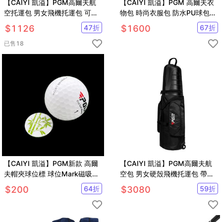
【CAIYI 凱溢】PGM高爾夫航
【CAIYI 凱溢】PGM 高爾夫衣
空托運包 男女飛機托運包 可折
物包 時尚衣服包 防水PU球包
疊滑輪球袋 旅行球包 航空套
大容量獨立鞋袋
$
1126
47
折
$
1600
67
折
golf航空包
已售
18
【CAIYI 凱溢】PGM新款 高爾
【CAIYI 凱溢】PGM高爾夫航
夫帽夾球位標 球位Mark磁吸帽
空包 男女硬殼飛機托運包 帶輪
夾
滑旅行球包
$
200
64
折
$
3080
59
折