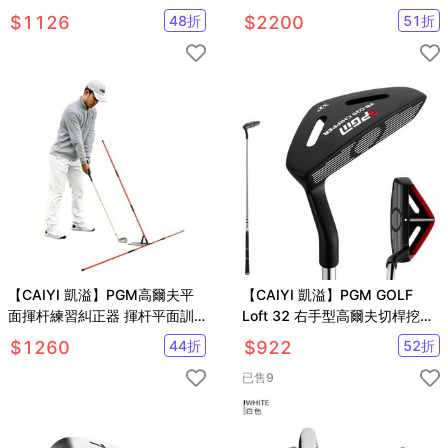
練習揮桿棒 高爾夫球桿 初學球
爾夫推桿
$
1126
48
折
$
2200
51
折
桿
【CAIYI 凱溢】PGM高爾夫平
【CAIYI 凱溢】PGM GOLF
面揮杆練習糾正器 揮杆平面訓
Loft 32 右手型高爾夫切桿挖起
練器
桿
$
1260
44
折
$
922
52
折
已售
9