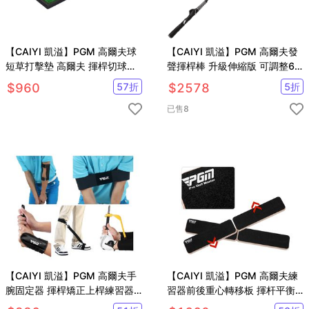
【CAIYI 凱溢】PGM 高爾夫球
【CAIYI 凱溢】PGM 高爾夫發
短草打擊墊 高爾夫 揮桿切球草
聲揮桿棒 升級伸縮版 可調整6
皮打擊墊
檔 揮桿訓練器
$
960
57
折
$
2578
5
折
已售
8
【CAIYI 凱溢】PGM 高爾夫手
【CAIYI 凱溢】PGM 高爾夫練
腕固定器 揮桿矯正上桿練習器
習器前後重心轉移板 揮杆平衡
手臂糾正帶 五件套初學者適用
板