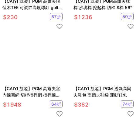
【CAIYI 凱溢】PGM 高爾夫限
【CAIYI 凱溢】PGM高爾夫球
位木TEE 可調節高度球釘 golf球
桿 沙坑桿 挖起桿 切桿 S桿 56°
梯
$
230
57
折
$
1236
59
折
【CAIYI 凱溢】PGM 高爾夫室
【CAIYI 凱溢】PGM 透氣高爾
內練習網 切桿揮桿網 揮桿練習
夫鞋包 高爾夫鞋袋 運動鞋包
器
$
1948
64
折
$
382
74
折