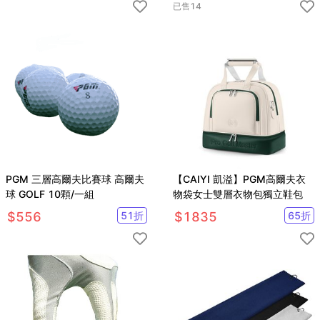
已售
14
PGM 三層高爾夫比賽球 高爾夫
【CAIYI 凱溢】PGM高爾夫衣
球 GOLF 10顆/一組
物袋女士雙層衣物包獨立鞋包
$
556
51
折
$
1835
65
折