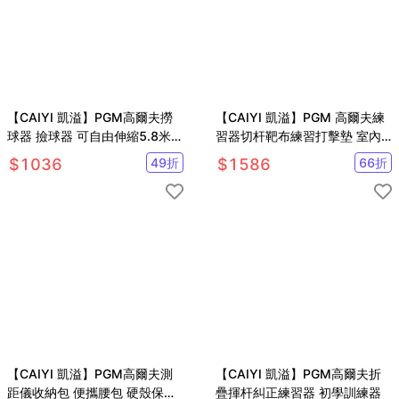
【CAIYI 凱溢】PGM高爾夫撈
【CAIYI 凱溢】PGM 高爾夫練
球器 撿球器 可自由伸縮5.8米
習器切杆靶布練習打擊墊 室內
高爾夫用品
高爾夫訓練器
$
1036
49
折
$
1586
66
折
【CAIYI 凱溢】PGM高爾夫測
【CAIYI 凱溢】PGM高爾夫折
距儀收納包 便攜腰包 硬殼保護
疊揮杆糾正練習器 初學訓練器