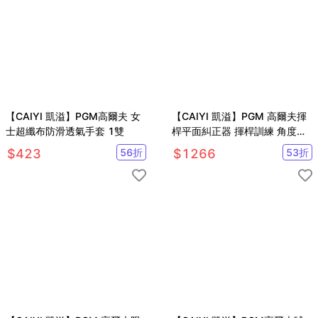
【CAIYI 凱溢】PGM高爾夫 女
【CAIYI 凱溢】PGM 高爾夫揮
士超纖布防滑透氣手套 1雙
桿平面糾正器 揮桿訓練 角度調
節 姿勢矯正
$
423
56
折
$
1266
53
折