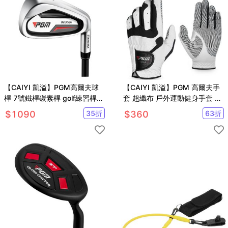
【CAIYI 凱溢】PGM高爾夫球
【CAIYI 凱溢】PGM 高爾夫手
桿 7號鐵桿碳素桿 golf練習桿
套 超纖布 戶外運動健身手套 防
初學桿
曬防滑耐磨運動手套
$
1090
35
折
$
360
63
折