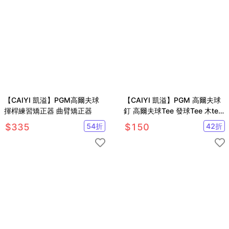
【CAIYI 凱溢】PGM高爾夫球
【CAIYI 凱溢】PGM 高爾夫球
揮桿練習矯正器 曲臂矯正器
釘 高爾夫球Tee 發球Tee 木tee
球座 10入
$
335
54
折
$
150
42
折