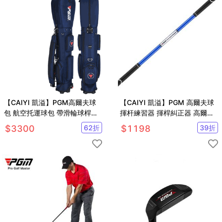
【CAIYI 凱溢】PGM高爾夫球
【CAIYI 凱溢】PGM 高爾夫球
包 航空托運球包 帶滑輪球桿包
揮杆練習器 揮桿糾正器 高爾夫
袋 旅行包
初學裝備
$
3300
62
折
$
1198
39
折