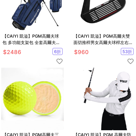
【CAIYI 凱溢】PGM高爾夫球
【CAIYI 凱溢】PGM高爾夫雙
包 多功能支架包 全套高爾夫球
面切推桿男女高爾夫球桿左右手
桿包 高爾夫球袋
低重心沙坑桿挖起桿
$
2486
6
折
$
960
53
折
【CAIYI 凱溢】PGM高爾夫三
【CAIYI 凱溢】PGM 高爾夫防