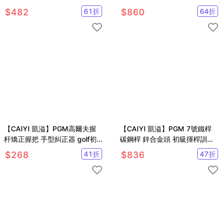
套
$
482
61
折
$
860
64
折
【CAIYI 凱溢】PGM高爾夫握
【CAIYI 凱溢】PGM 7號鐵桿
杆矯正握把 手型糾正器 golf初
碳鋼桿 鋅合金頭 初級揮桿訓練
學者練習握把
6~8 age
$
268
41
折
$
836
47
折