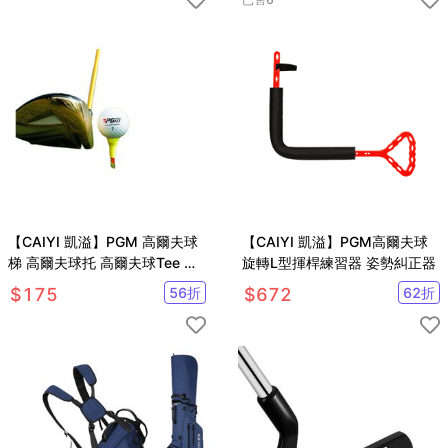
【CAIYI 凱溢】PGM 高爾夫球
【CAIYI 凱溢】PGM高爾夫球
梯 高爾夫球托 高爾夫球Tee 軟
旋轉L型揮桿練習器 姿勢糾正器
膠套球釘 5入
$
175
56
折
$
672
62
折