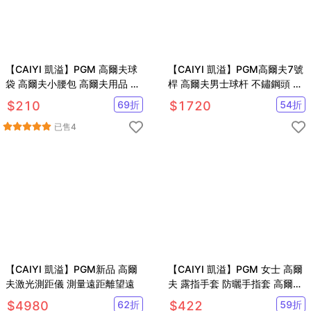
【CAIYI 凱溢】PGM 高爾夫球
【CAIYI 凱溢】PGM高爾夫7號
袋 高爾夫小腰包 高爾夫用品 皮
桿 高爾夫男士球杆 不鏽鋼頭 高
革高爾夫球包
爾夫練習杆 鐵桿 男士碳素桿
$
210
69
折
$
1720
54
折
已售
4
【CAIYI 凱溢】PGM新品 高爾
【CAIYI 凱溢】PGM 女士 高爾
夫激光測距儀 測量遠距離望遠
夫 露指手套 防曬手指套 高爾夫
球手套
$
4980
62
折
$
422
59
折