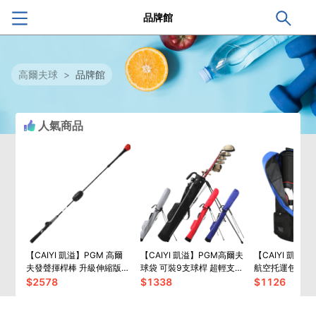
品牌館
高爾夫球
>
品牌館
人氣商品
【CAIYI 凱溢】PGM 高爾
【CAIYI 凱溢】PGM高爾夫
【CAIYI 凱溢
夫發聲揮桿棒 升級伸縮版
球袋 可裝9支球桿 超輕支架
航空托運包 男
可調整6檔 揮桿訓練器
包 高爾夫球練習袋 男女防
可折疊滑輪球袋
$
2578
$
1338
$
1126
水球袋球包
航空套 golf航空