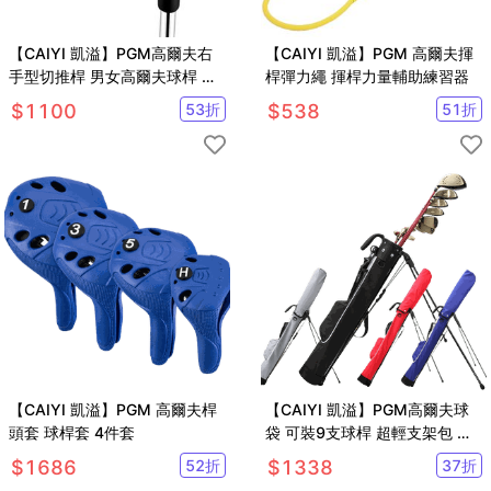
【CAIYI 凱溢】PGM高爾夫右
【CAIYI 凱溢】PGM 高爾夫揮
手型切推桿 男女高爾夫球桿 沙
桿彈力繩 揮桿力量輔助練習器
坑桿/挖起桿
$
1100
53
折
$
538
51
折
【CAIYI 凱溢】PGM 高爾夫桿
【CAIYI 凱溢】PGM高爾夫球
頭套 球桿套 4件套
袋 可裝9支球桿 超輕支架包 高
爾夫球練習袋 男女防水球袋球
$
1686
52
折
$
1338
37
折
包