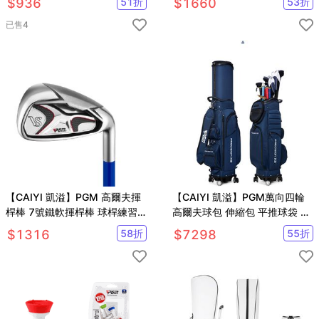
$
936
51
折
$
1660
53
折
已售
4
【CAIYI 凱溢】PGM 高爾夫揮
【CAIYI 凱溢】PGM萬向四輪
桿棒 7號鐵軟揮桿棒 球桿練習
高爾夫球包 伸縮包 平推球袋 旅
軟棒 模擬真實球桿
行球桿包 含防雨罩
$
1316
58
折
$
7298
55
折