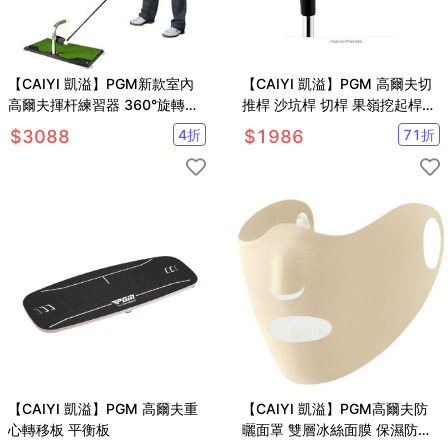
【CAIYI 凱溢】PGM新款室內
【CAIYI 凱溢】PGM 高爾夫切
高爾夫揮杆練習器 360°旋轉訓
推桿 沙坑桿 切桿 果嶺挖起桿43
練器 可調高度支架
度 35度
$
3088
4
折
$
1986
71
折
【CAIYI 凱溢】PGM 高爾夫重
【CAIYI 凱溢】PGM高爾夫防
心轉移板 平衡板
曬面罩 雙層冰絲面膜 保濕防紫