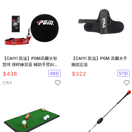
【CAIYI 凱溢】PGM高爾夫智
【CAIYI 凱溢】PGM 高爾夫手
慧球 揮桿練習器 輔助手臂糾正
腕固定器
器
$
438
48
折
$
322
57
折
已售
4