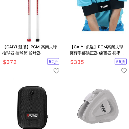
【CAIYI 凱溢】PGM 高爾夫球
【CAIYI 凱溢】PGM高爾夫球
撿球器 撿球筒 拾球器
揮桿手部矯正器 練習器 初學者
糾正揮桿動作練習器
$
372
52
折
$
335
55
折