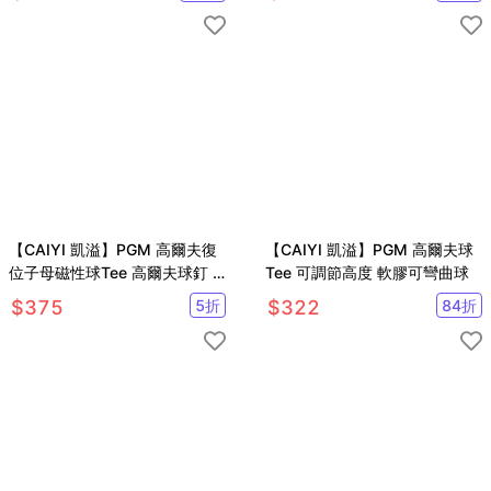
【CAIYI 凱溢】PGM 高爾夫復
【CAIYI 凱溢】PGM 高爾夫球
位子母磁性球Tee 高爾夫球釘 5
Tee 可調節高度 軟膠可彎曲球
支
$
375
5
折
$
322
84
折