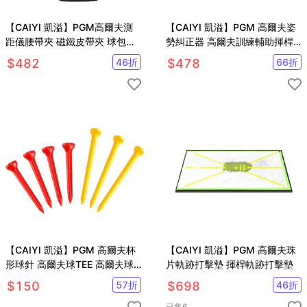
【CAIYI 凱溢】PGM高爾夫測
【CAIYI 凱溢】PGM 高爾夫姿
距儀腰帶夾 磁鐵皮帶夾 球包卡
勢糾正器 高爾夫訓練輔助揮桿
扣磁吸 硬殼保護套
訓練器 高爾夫球臂矯正器
$
482
46
折
$
478
66
折
【CAIYI 凱溢】PGM 高爾夫杯
【CAIYI 凱溢】PGM 高爾夫珠
形球針 高爾夫球TEE 高爾夫球
片軌跡打擊墊 揮桿軌跡打擊墊
釘 高爾夫球托球座 20支/組
$
150
57
折
$
698
46
折
已售
6