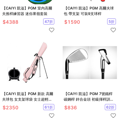
【CAIYI 凱溢】PGM 室內高爾
【CAIYI 凱溢】PGM 高爾夫球
夫推桿練習器 迷你果嶺套裝
包 帶支架 可裝9支球桿
$
4388
47
折
$
1590
5
折
【CAIYI 凱溢】PGM 新款 高爾
【CAIYI 凱溢】PGM 7號鐵桿
夫球包 女支架球袋 女士超輕便
碳鋼桿 鋅合金頭 初級揮桿訓練
攜式槍包 防水golf用品球桿袋
9~12 age
$
2350
61
折
$
836
62
折
高爾夫球袋