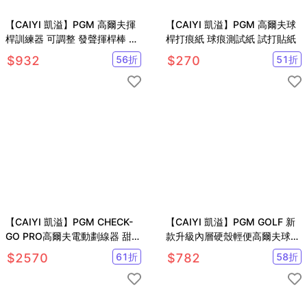
【CAIYI 凱溢】PGM 高爾夫揮
【CAIYI 凱溢】PGM 高爾夫球
桿訓練器 可調整 發聲揮桿棒 手
桿打痕紙 球痕測試紙 試打貼紙
型握把 初學練習用品
$
932
56
折
$
270
51
折
【CAIYI 凱溢】PGM CHECK-
【CAIYI 凱溢】PGM GOLF 新
GO PRO高爾夫電動劃線器 甜心
款升級內層硬殼輕便高爾夫球桿
電動畫球器
包 裝5支桿
$
2570
61
折
$
782
58
折