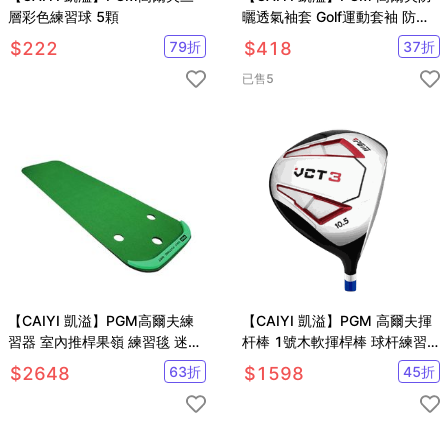
層彩色練習球 5顆
曬透氣袖套 Golf運動套袖 防曬
手套 冰絲袖套
$
222
79
折
$
418
37
折
已售
5
【CAIYI 凱溢】PGM高爾夫練
【CAIYI 凱溢】PGM 高爾夫揮
習器 室內推桿果嶺 練習毯 迷你
杆棒 1號木軟揮桿棒 球杆練習
推桿練習毯 草皮面
軟棒 模擬真實球杆 高爾夫初學
$
2648
63
折
$
1598
45
折
用品