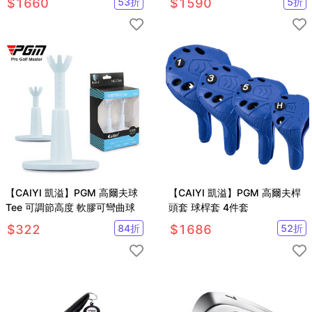
$
1660
53
折
$
1590
5
折
【CAIYI 凱溢】PGM 高爾夫球
【CAIYI 凱溢】PGM 高爾夫桿
Tee 可調節高度 軟膠可彎曲球
頭套 球桿套 4件套
$
322
84
折
$
1686
52
折