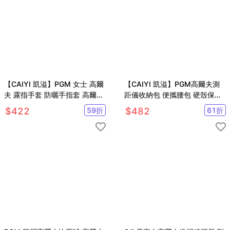
【CAIYI 凱溢】PGM 女士 高爾
【CAIYI 凱溢】PGM高爾夫測
夫 露指手套 防曬手指套 高爾夫
距儀收納包 便攜腰包 硬殼保護
球手套
套
$
422
59
折
$
482
61
折