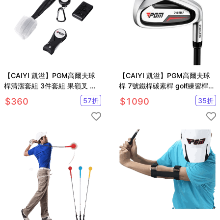
【CAIYI 凱溢】PGM高爾夫球
【CAIYI 凱溢】PGM高爾夫球
桿清潔套組 3件套組 果嶺叉 雙
桿 7號鐵桿碳素桿 golf練習桿
面刷 三孔刷
初學桿
$
360
57
折
$
1090
35
折