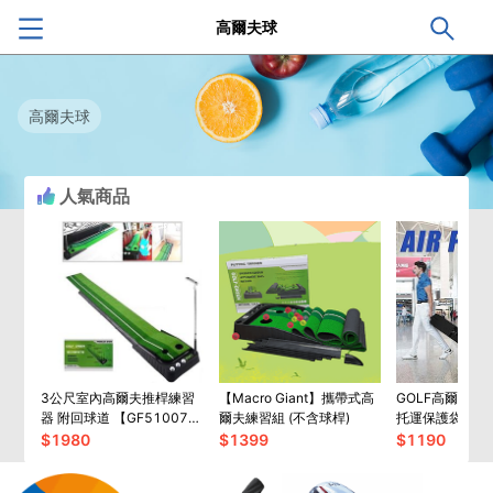
高爾夫球
高爾夫球
人氣商品
3公尺室內高爾夫推桿練習
【Macro Giant】攜帶式高
GOLF高爾夫帶
器 附回球道 【GF51007
爾夫練習組 (不含球桿)
托運保護袋【GF
】
$
1980
$
1399
$
1190