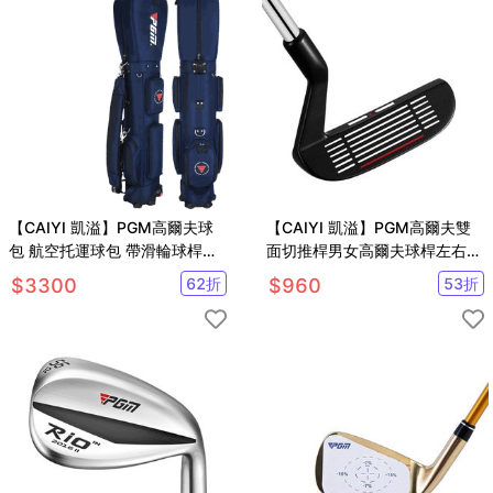
【CAIYI 凱溢】PGM高爾夫球
【CAIYI 凱溢】PGM高爾夫雙
包 航空托運球包 帶滑輪球桿包
面切推桿男女高爾夫球桿左右手
袋 旅行包
低重心沙坑桿挖起桿
$
3300
62
折
$
960
53
折