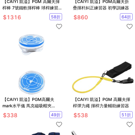
【CAIYI 凱溢】PGM 高爾夫揮
【CAIYI 凱溢】PGM高爾夫折
桿棒 7號鐵軟揮桿棒 球桿練習
疊揮杆糾正練習器 初學訓練器
軟棒 模擬真實球桿
$
1316
58
折
$
860
64
折
【CAIYI 凱溢】PGM高爾夫
【CAIYI 凱溢】PGM 高爾夫揮
mark水平儀 馬克磁吸帽夾
桿彈力繩 揮桿力量輔助練習器
Mark果嶺球位標配件 2入
$
338
49
折
$
538
51
折