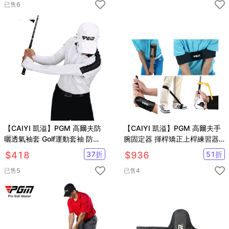
已售
6
【CAIYI 凱溢】PGM 高爾夫防
【CAIYI 凱溢】PGM 高爾夫手
曬透氣袖套 Golf運動套袖 防曬
腕固定器 揮桿矯正上桿練習器
手套 冰絲袖套
手臂糾正帶 五件套初學者適用
$
418
37
折
$
936
51
折
已售
5
已售
4