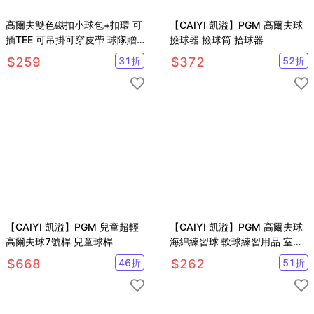
高爾夫雙色磁扣小球包+扣環 可
【CAIYI 凱溢】PGM 高爾夫球
插TEE 可吊掛可穿皮帶 球隊贈
撿球器 撿球筒 拾球器
品 獎品【GF05008】
$
259
31
折
$
372
52
折
【CAIYI 凱溢】PGM 兒童超輕
【CAIYI 凱溢】PGM 高爾夫球
高爾夫球7號桿 兒童球桿
海綿練習球 軟球練習用品 室內
高爾夫用球 室內海棉球10顆
$
668
46
折
$
262
51
折