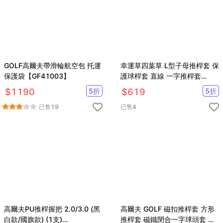
GOLF高爾夫帶滑輪航空包 托運
幸運草四葉草 L型子母推桿套 保
保護袋【GF41003】
護球桿套 直線 一字推桿套
【GF23014】
$
1190
5
折
$
619
5
折
已售
19
已售
4
高爾夫PU推桿握把 2.0/3.0 (黑
高爾夫 GOLF 磁扣推桿套 方形
白款/國旗款) (1支)
推桿套 磁鐵閉合一字球頭套 保