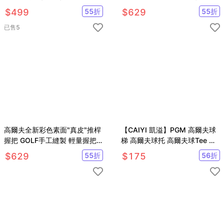
【GF32001】
護套【AE10689】
$
499
55
折
$
629
55
折
已售
5
高爾夫全新彩色素面"真皮"推桿
【CAIYI 凱溢】PGM 高爾夫球
握把 GOLF手工縫製 輕量握把
梯 高爾夫球托 高爾夫球Tee 軟
【GF32002】
膠套球釘 5入
$
629
55
折
$
175
56
折