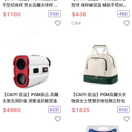
手型切推桿 男女高爾夫球桿 沙
慧球 揮桿練習器 輔助手臂糾正
坑桿/挖起桿
器
$
1100
53
折
$
438
48
折
已售
4
【CAIYI 凱溢】PGM新品 高爾
【CAIYI 凱溢】PGM高爾夫衣
夫激光測距儀 測量遠距離望遠
物袋女士雙層衣物包獨立鞋包
$
4980
62
折
$
1835
65
折