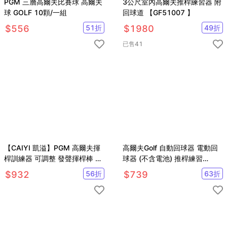
PGM 三層高爾夫比賽球 高爾夫
3公尺室內高爾夫推桿練習器 附
球 GOLF 10顆/一組
回球道 【GF51007 】
$
556
51
折
$
1980
49
折
已售
41
【CAIYI 凱溢】PGM 高爾夫揮
高爾夫Golf 自動回球器 電動回
桿訓練器 可調整 發聲揮桿棒 手
球器 (不含電池) 推桿練習
型握把 初學練習用品
【GF51006】
$
932
56
折
$
739
63
折