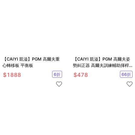
【CAIYI 凱溢】PGM 高爾夫重
【CAIYI 凱溢】PGM 高爾夫姿
心轉移板 平衡板
勢糾正器 高爾夫訓練輔助揮桿
訓練器 高爾夫球臂矯正器
$
1888
6
折
$
478
66
折