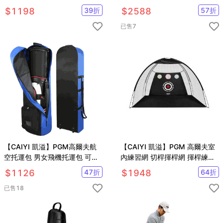
初學裝備
迷你球道 推桿練習套裝 3米 帶
$
1198
39
折
$
2588
57
折
擋板 帶回球道
已售
7
【CAIYI 凱溢】PGM高爾夫航
【CAIYI 凱溢】PGM 高爾夫室
空托運包 男女飛機托運包 可折
內練習網 切桿揮桿網 揮桿練習
疊滑輪球袋 旅行球包 航空套
器
$
1126
47
折
$
1948
64
折
golf航空包
已售
18