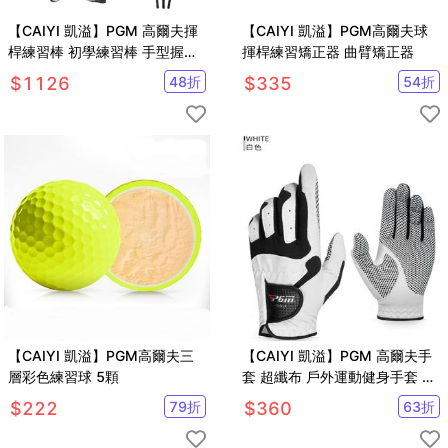
【CAIYI 凱溢】PGM 高爾夫揮
【CAIYI 凱溢】PGM高爾夫球
桿練習棒 初學練習棒 手型握把
揮桿練習矯正器 曲臂矯正器
練習揮桿棒 高爾夫球桿 初學球
$
1126
48
折
$
335
54
折
桿
【CAIYI 凱溢】PGM高爾夫三
【CAIYI 凱溢】PGM 高爾夫手
層彩色練習球 5顆
套 超纖布 戶外運動健身手套 防
曬防滑耐磨運動手套
$
222
79
折
$
360
63
折