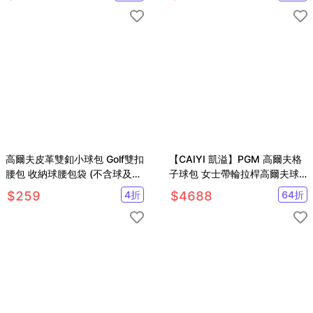
高爾夫球袋
高爾夫皮革雙釦小球包 Golf雙扣
【CAIYI 凱溢】PGM 高爾夫格
腰包 收納球腰包袋 (不含球及配
子球包 女士帶輪拉桿高爾夫球
件)【GF05007】
袋
$
259
4
折
$
4688
64
折