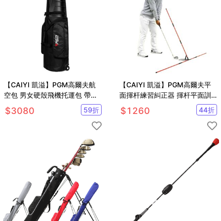
【CAIYI 凱溢】PGM高爾夫航
【CAIYI 凱溢】PGM高爾夫平
空包 男女硬殼飛機托運包 帶輪
面揮杆練習糾正器 揮杆平面訓
滑旅行球包
練器
$
3080
59
折
$
1260
44
折