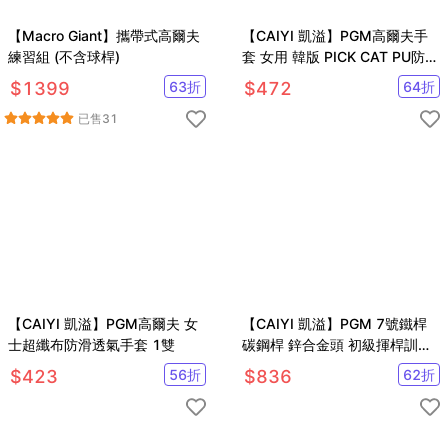
【Macro Giant】攜帶式高爾夫
【CAIYI 凱溢】PGM高爾夫手
練習組 (不含球桿)
套 女用 韓版 PICK CAT PU防滑
手套
$
1399
63
折
$
472
64
折
已售
31
【CAIYI 凱溢】PGM高爾夫 女
【CAIYI 凱溢】PGM 7號鐵桿
士超纖布防滑透氣手套 1雙
碳鋼桿 鋅合金頭 初級揮桿訓練
9~12 age
$
423
56
折
$
836
62
折