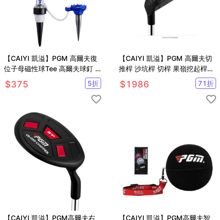
【CAIYI 凱溢】PGM 高爾夫復
【CAIYI 凱溢】PGM 高爾夫切
位子母磁性球Tee 高爾夫球釘 5
推桿 沙坑桿 切桿 果嶺挖起桿43
支
度 35度
$
375
5
折
$
1986
71
折
【CAIYI 凱溢】PGM高爾夫右
【CAIYI 凱溢】PGM高爾夫智