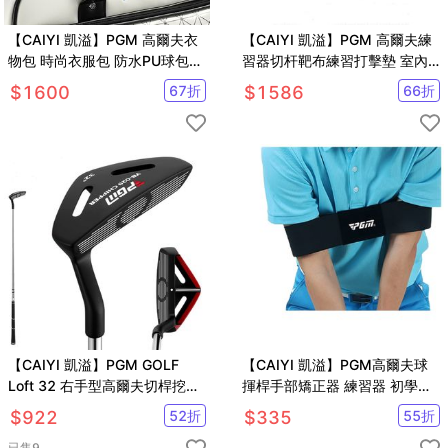
【CAIYI 凱溢】PGM 高爾夫衣
【CAIYI 凱溢】PGM 高爾夫練
物包 時尚衣服包 防水PU球包
習器切杆靶布練習打擊墊 室內
大容量獨立鞋袋
高爾夫訓練器
$
1600
67
折
$
1586
66
折
【CAIYI 凱溢】PGM GOLF
【CAIYI 凱溢】PGM高爾夫球
Loft 32 右手型高爾夫切桿挖起
揮桿手部矯正器 練習器 初學者
桿
糾正揮桿動作練習器
$
922
52
折
$
335
55
折
已售
9