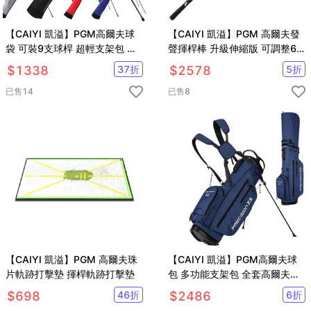
【CAIYI 凱溢】PGM高爾夫球
【CAIYI 凱溢】PGM 高爾夫發
袋 可裝9支球桿 超輕支架包 高
聲揮桿棒 升級伸縮版 可調整6
爾夫球練習袋 男女防水球袋球
檔 揮桿訓練器
$
1338
37
折
$
2578
5
折
包
已售
14
已售
8
【CAIYI 凱溢】PGM 高爾夫珠
【CAIYI 凱溢】PGM高爾夫球
片軌跡打擊墊 揮桿軌跡打擊墊
包 多功能支架包 全套高爾夫球
桿包 高爾夫球袋
$
698
46
折
$
2486
6
折