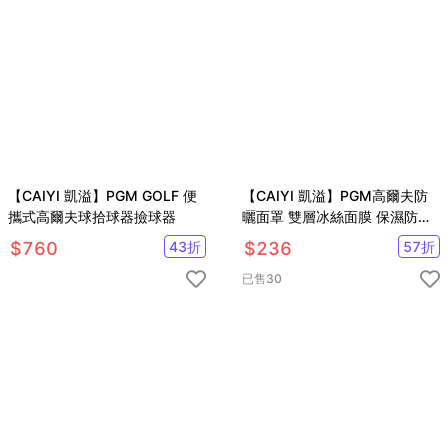
【CAIYI 凱溢】PGM GOLF 便
【CAIYI 凱溢】PGM高爾夫防
攜式高爾夫球拾球器撿球器
曬面罩 雙層冰絲面膜 保濕防紫
外線UPF50+可水洗臉罩
$
760
43
折
$
236
57
折
已售
30