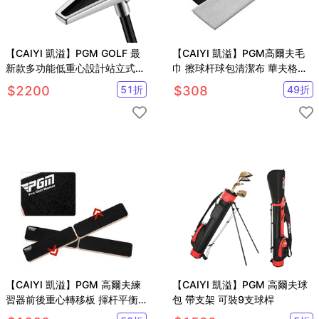
【CAIYI 凱溢】PGM GOLF 最
【CAIYI 凱溢】PGM高爾夫毛
新款多功能低重心設計站立式高
巾 擦球杆球包清潔布 華夫格吸
爾夫推桿
水速乾運動巾加大款 2入
$
2200
51
折
$
308
49
折
【CAIYI 凱溢】PGM 高爾夫練
【CAIYI 凱溢】PGM 高爾夫球
習器前後重心轉移板 揮杆平衡
包 帶支架 可裝9支球桿
板