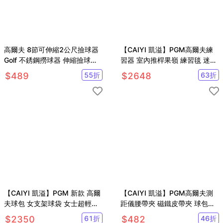
高爾夫 8節可伸縮2公尺撿球器
【CAIYI 凱溢】PGM高爾夫練
Golf 不銹鋼撈球器 伸縮撿球桿
習器 室內推桿果嶺 練習毯 迷你
【GF07002】
推桿練習毯 草皮面
$
489
55
折
$
2648
63
折
【CAIYI 凱溢】PGM 新款 高爾
【CAIYI 凱溢】PGM高爾夫測
夫球包 女支架球袋 女士超輕便
距儀腰帶夾 磁鐵皮帶夾 球包卡
攜式槍包 防水golf用品球桿袋
扣磁吸 硬殼保護套
$
2350
61
折
$
482
46
折