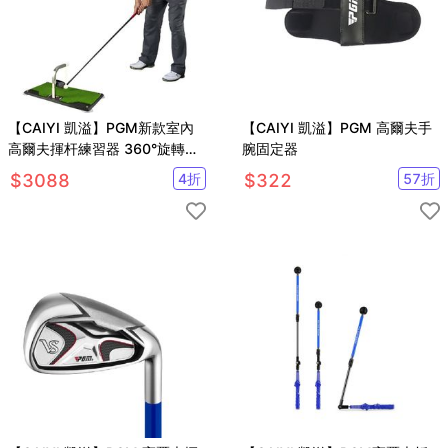
【CAIYI 凱溢】PGM新款室內
【CAIYI 凱溢】PGM 高爾夫手
高爾夫揮杆練習器 360°旋轉訓
腕固定器
練器 可調高度支架
$
3088
4
折
$
322
57
折