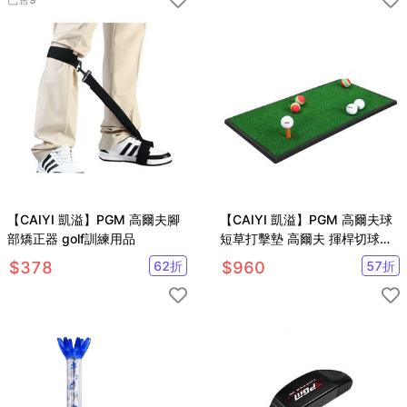
【CAIYI 凱溢】PGM 高爾夫腳
【CAIYI 凱溢】PGM 高爾夫球
部矯正器 golf訓練用品
短草打擊墊 高爾夫 揮桿切球草
皮打擊墊
$
378
62
折
$
960
57
折