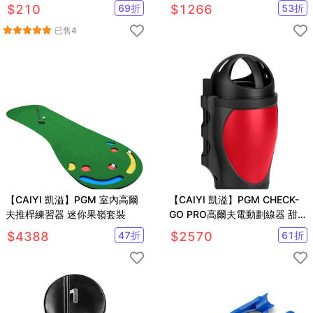
革高爾夫球包
節 姿勢矯正
$
210
69
折
$
1266
53
折
已售
4
【CAIYI 凱溢】PGM 室內高爾
【CAIYI 凱溢】PGM CHECK-
夫推桿練習器 迷你果嶺套裝
GO PRO高爾夫電動劃線器 甜心
電動畫球器
$
4388
47
折
$
2570
61
折