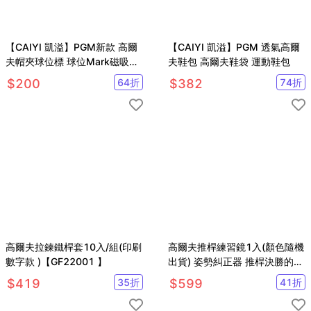
【CAIYI 凱溢】PGM新款 高爾
【CAIYI 凱溢】PGM 透氣高爾
夫帽夾球位標 球位Mark磁吸帽
夫鞋包 高爾夫鞋袋 運動鞋包
夾
$
200
64
折
$
382
74
折
高爾夫拉鍊鐵桿套10入/組(印刷
高爾夫推桿練習鏡1入(顏色隨機
數字款 )【GF22001 】
出貨) 姿勢糾正器 推桿決勝的關
鍵【GF51008】
$
419
35
折
$
599
41
折