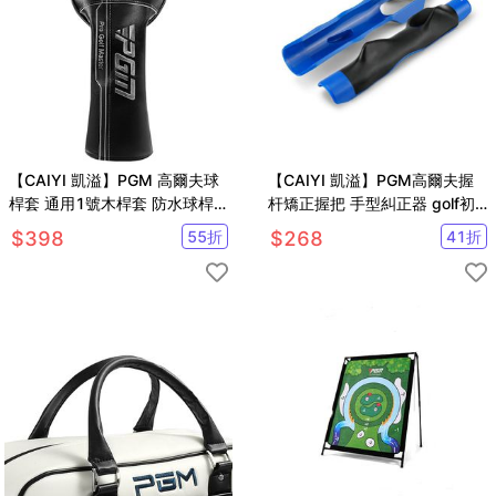
【CAIYI 凱溢】PGM 高爾夫球
【CAIYI 凱溢】PGM高爾夫握
桿套 通用1號木桿套 防水球桿
杆矯正握把 手型糾正器 golf初
套 球頭帽套
學者練習握把
$
398
55
折
$
268
41
折