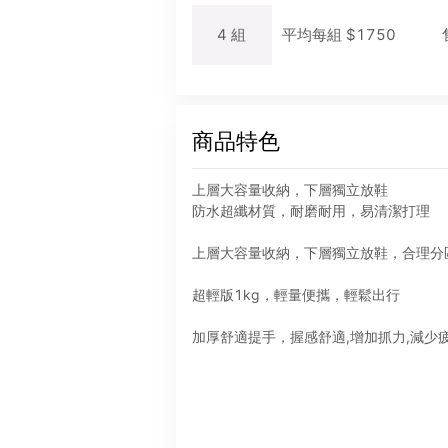
4
組
平均每
組
$
1750
商品特色
上層大容量收納，下層獨立放鞋
防水超纖材質，耐磨耐用，易清潔打理
上層大容量收納，下層獨立放鞋，合理分
超輕版1kg，輕量便攜，輕鬆出行
加厚舒適提手，握感舒適,增加抓力,減少