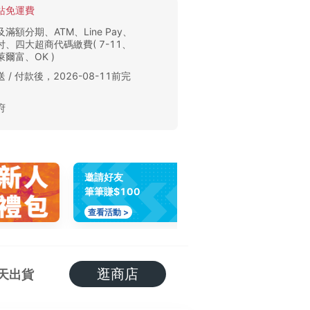
站免運費
滿額分期、ATM、Line Pay、
、四大超商代碼繳費( 7-11、
爾富、OK )
 / 付款後，2026-08-11前完
。
府
邀請好友
筆筆賺$100
查看活動 >
逛商店
天出貨