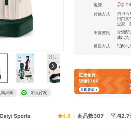
全
運費
信用卡及
付款方式
街口支付
全家、萊
常溫配送
出貨資訊
成出貨
宅配到
運送方式
註冊會員
現領$700
立即參加 >
入粉絲團
加入好友
yi Sports
4.8
|
商品數
307
|
平均
2.7