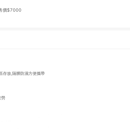
售價$
7000
區存放,隔髒防濕方便攜帶
疲勞