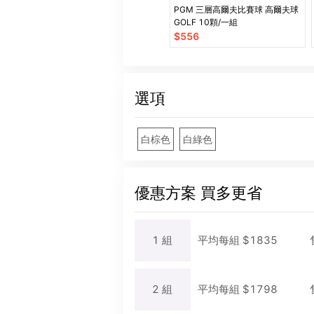
PGM 三層高爾夫比賽球 高爾夫球
GOLF 10顆/一組
$
556
選項
白棕色
白綠色
優惠方案
買多更省
1
組
平均每
組
$
1835
2
組
平均每
組
$
1798