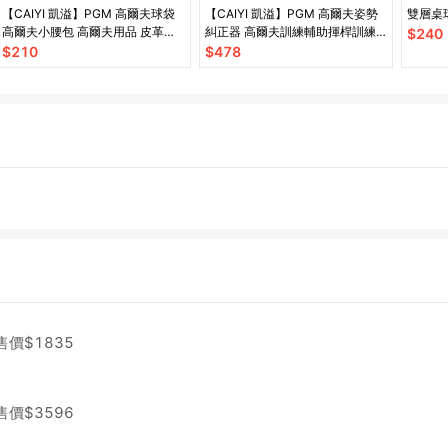
【CAIYI 凱溢】PGM 高爾夫球袋
【CAIYI 凱溢】PGM 高爾夫姿勢
雙層桌
高爾夫小腰包 高爾夫用品 皮革高
糾正器 高爾夫訓練輔助揮桿訓練
$
240
爾夫球包
器 高爾夫球臂矯正器
$
210
$
478
售價$
1835
售價$
3596