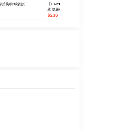
球拍袋(附球袋款)
【CAIYI 凱溢】PGM高爾夫防曬面
8L 雙層加厚 
罩 雙層冰絲面膜 保濕防紫外線
冷袋 保鮮便當
UPF50+可水洗臉罩
山露營【SV95
$
236
$
289