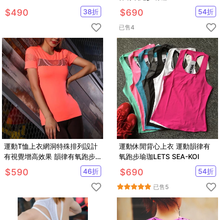
$
490
38
折
$
690
54
折
已售
4
運動T恤上衣網洞特殊排列設計
運動休閒背心上衣 運動韻律有
有視覺增高效果 韻律有氧跑步
氧跑步瑜珈LETS SEA-KOI
瑜珈LETS SEA-KOI
$
590
46
折
$
690
54
折
已售
5