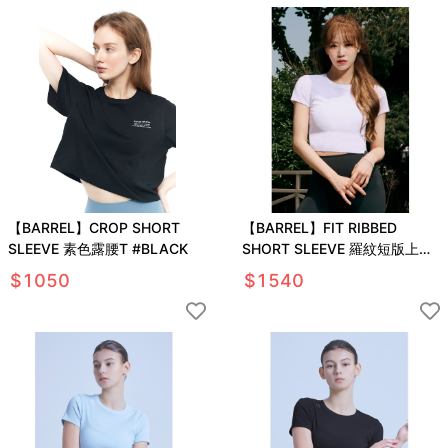
【BARREL】CROP SHORT
【BARREL】FIT RIBBED
SLEEVE 素色露腰T #BLACK
SHORT SLEEVE 羅紋短版上衣
#WHITE
$
1050
$
1540