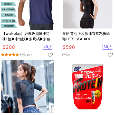
【walkplus】經典吸濕排汗短
運動 背心上衣韻律有氧跑步瑜
袖T恤►中性版►多尺碼►多色
珈LETS SEA-KOI
$
200
49
折
$
590
39
折
已售
107
已售
5