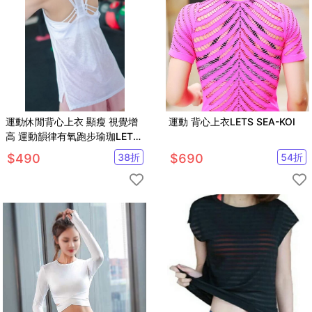
運動休閒背心上衣 顯瘦 視覺增
運動 背心上衣LETS SEA-KOI
高 運動韻律有氧跑步瑜珈LETS
SEA-KOI
$
490
38
折
$
690
54
折