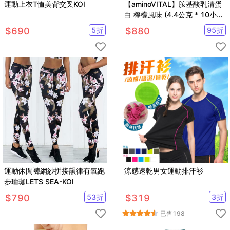
運動上衣T恤美背交叉KOI
【aminoVITAL】胺基酸乳清蛋
白 檸檬風味 (4.4公克 * 10小
包)
$
690
5
折
$
880
95
折
運動休閒褲網紗拼接韻律有氧跑
涼感速乾男女運動排汗衫
步瑜珈LETS SEA-KOI
$
790
53
折
$
319
3
折
已售
198