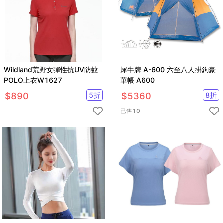
Wildland荒野女彈性抗UV防蚊
犀牛牌 A-600 六至八人掛鉤豪
POLO上衣W1627
華帳 A600
$
890
5
折
$
5360
8
折
已售
10