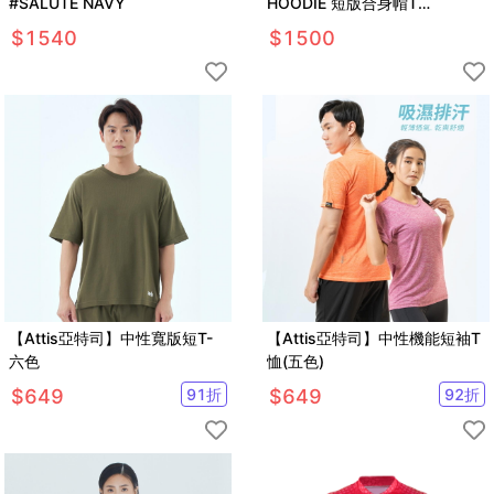
#SALUTE NAVY
HOODIE 短版合身帽T
#NEUTRAL NAVY
$
1540
$
1500
【Attis亞特司】中性寬版短T-
【Attis亞特司】中性機能短袖T
六色
恤(五色)
$
649
91
折
$
649
92
折