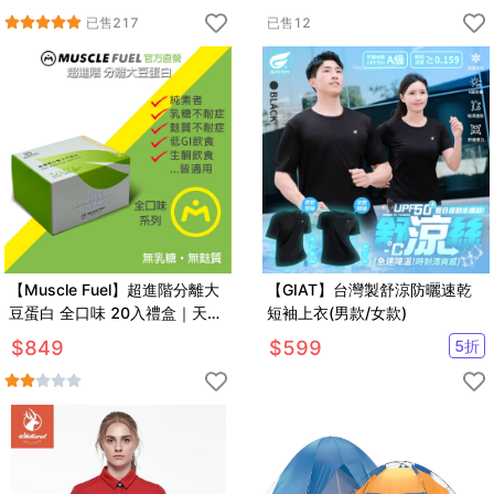
已售
217
已售
12
【Muscle Fuel】超進階分離大
【GIAT】台灣製舒涼防曬速乾
豆蛋白 全口味 20入禮盒｜天然
短袖上衣(男款/女款)
無化學味｜素食者 適用
$
849
$
599
5
折