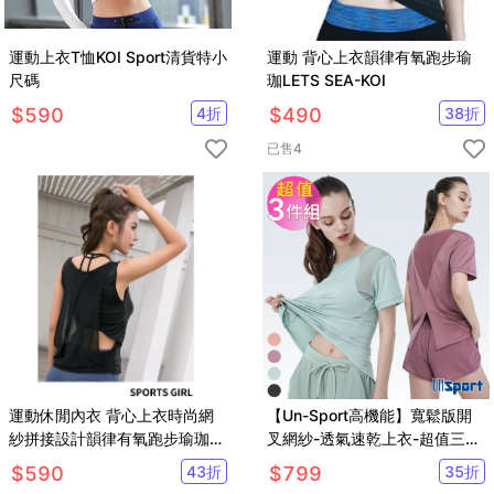
運動上衣T恤KOI Sport清貨特小
運動 背心上衣韻律有氧跑步瑜
尺碼
珈LETS SEA-KOI
$
590
4
折
$
490
38
折
已售
4
運動休閒內衣 背心上衣時尚網
【Un-Sport高機能】寬鬆版開
紗拼接設計韻律有氧跑步瑜珈
叉網紗-透氣速乾上衣-超值三件
LETS SEA-KOI
組(瑜伽/健身/路跑/加強汗區排
$
590
43
折
$
799
35
折
汗)