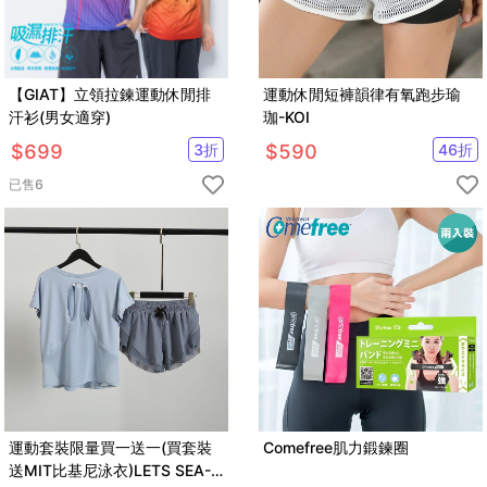
【GIAT】立領拉鍊運動休閒排
運動休閒短褲韻律有氧跑步瑜
汗衫(男女適穿)
珈-KOI
$
699
3
折
$
590
46
折
已售
6
運動套裝限量買一送一(買套裝
Comefree肌力鍛鍊圈
送MIT比基尼泳衣)LETS SEA-