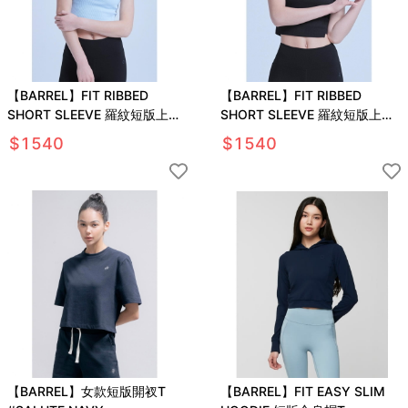
【BARREL】FIT RIBBED
【BARREL】FIT RIBBED
SHORT SLEEVE 羅紋短版上衣
SHORT SLEEVE 羅紋短版上衣
#BABY BLUE
#BLACK
$
1540
$
1540
【BARREL】女款短版開衩T
【BARREL】FIT EASY SLIM