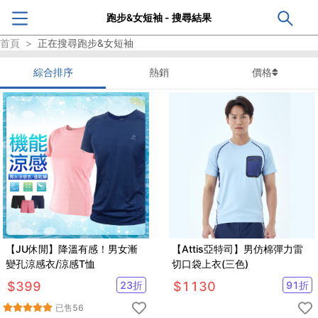
跑步&女短袖 - 搜尋結果
首頁
>
正在搜尋
跑步&女短袖
綜合排序
熱銷
價格
【JU休閒】降溫有感！男女漸
【Attis亞特司】男仿棉彈力雷
變孔涼感衣/涼感T恤
切口袋上衣(三色)
$
399
23
折
$
1130
91
折
已售
56