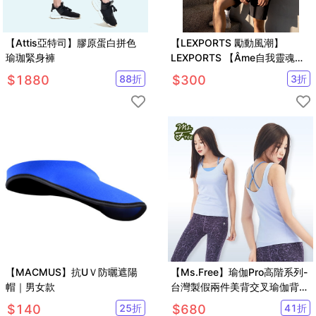
【Attis亞特司】膠原蛋白拼色
【LEXPORTS 勵動風潮】
瑜珈緊身褲
LEXPORTS 【Âme自我靈魂】
❙ 男款合身運動上衣 【白/金
$
1880
88
折
$
300
3
折
標】
【MACMUS】抗UＶ防曬遮陽
【Ms.Free】瑜伽Pro高階系列-
帽｜男女款
台灣製假兩件美背交叉瑜伽背心
(2色任選)
$
140
25
折
$
680
41
折