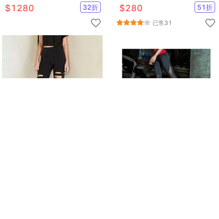
KOI
$
1280
32
折
$
280
51
折
已售
31
運動休閒長褲韻律有氧跑步瑜
運動休閒褲拼接網紗運動韻律有
珈-KOI
氧跑步瑜珈LETS SEA-KOI
$
590
46
折
$
690
54
折
已售
5