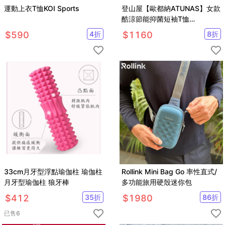
運動上衣T恤KOI Sports
登山屋【歐都納ATUNAS】女款
酷涼節能抑菌短袖T恤
(A1TS2606W涼感透氣
$
590
4
折
$
1160
8
折
33cm月牙型浮點瑜伽柱 瑜伽柱
Rollink Mini Bag Go 率性直式/
月牙型瑜伽柱 狼牙棒
多功能旅用硬殼迷你包
$
412
35
折
$
1980
86
折
已售
6