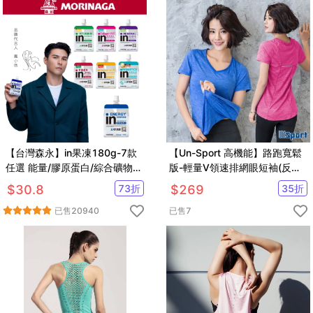
【台灣森永】in果凍180g-7款
【Un-Sport 高機能】路跑寬鬆
任選 能量/膠原蛋白/綜合礦物
版-輕量V領速排網眼短袖(反光
質/維他命/膳食纖維/牛磺酸B群/
條/加強汗區排汗)
$
30.8
73
折
$
269
35
折
益生菌
已售
20940
已售
7