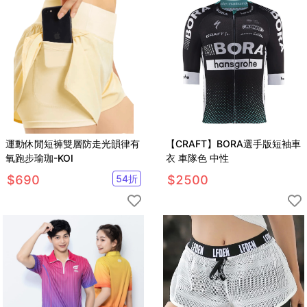
運動休閒短褲雙層防走光韻律有
【CRAFT】BORA選手版短袖車
氧跑步瑜珈-KOI
衣 車隊色 中性
$
690
54
折
$
2500