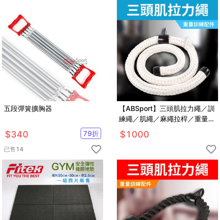
五段彈簧擴胸器
【ABSport】三頭肌拉力繩／訓
練繩／肌繩／麻繩拉桿／重量訓
練配件
$
340
79
折
$
1000
已售
14