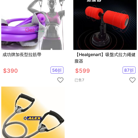
成功牌加長型拉筋帶
【Healgenart】吸盤式拉力繩健
腹器
$
390
56
折
$
599
87
折
已售
7