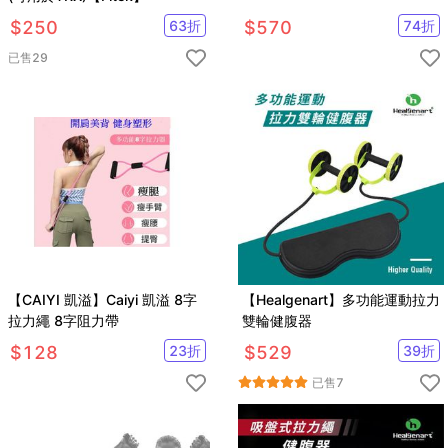
$
250
63
折
$
570
74
折
已售
29
【CAIYI 凱溢】Caiyi 凱溢 8字
【Healgenart】多功能運動拉力
拉力繩 8字阻力帶
雙輪健腹器
$
128
23
折
$
529
39
折
已售
7