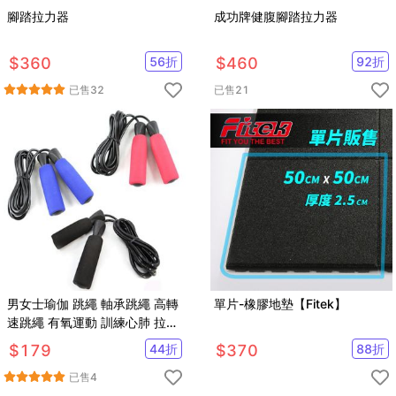
腳踏拉力器
成功牌健腹腳踏拉力器
$
360
56
折
$
460
92
折
已售
32
已售
21
男女士瑜伽 跳繩 軸承跳繩 高轉
單片-橡膠地墊【Fitek】
速跳繩 有氧運動 訓練心肺 拉力
繩 pvc 繩子【SV6396】
$
179
44
折
$
370
88
折
已售
4