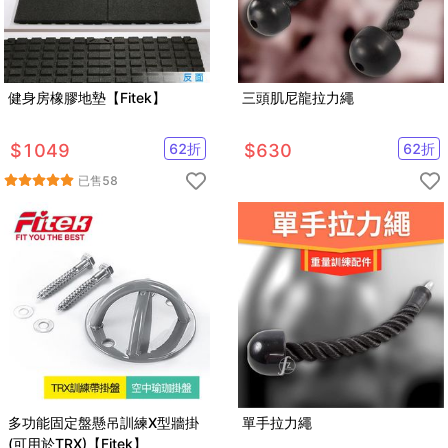
健身房橡膠地墊【Fitek】
三頭肌尼龍拉力繩
$
1049
62
折
$
630
62
折
已售
58
多功能固定盤懸吊訓練X型牆掛
單手拉力繩
(可用於TRX)【Fitek】