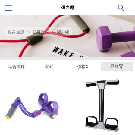
彈力繩
健身重訓
>
健身器材
>
彈力繩
品牌
綜合排序
熱銷
價格