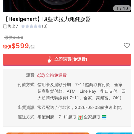
1
/
10
【Healgenart】吸盤式拉力繩健腹器
已售出
7
|
(
0
)
原價$
599
$
599
特價
/
個
立即購買(免運費)
運費
全站免運費
付款方式
信用卡及滿額分期、7-11超商取貨付款、全家
超商取貨付款、ATM、Line Pay、街口支付、四
大超商代碼繳費( 7-11、全家、萊爾富、OK )
出貨資訊
常溫配送 / 付款後，2026-08-08前快速出貨。
運送方式
宅配到府
、
7-11超取
全家超取