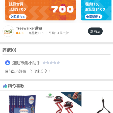
註冊會員
邀請好友
現領$700
筆筆賺$100
立即參加 >
查看活動 >
Treewalker露遊
逛商店
4.6
|
商品數
116
|
平均
1.4
天出貨
評價(
0
)
運動市集小助手
目前沒有評價，等你來分享！
猜你喜歡