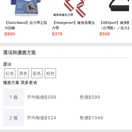
【Sanctband】拉力帶之阻
【Healgenart】健身負重拉
【ABSport】健身
力訓練
力帶
（台灣製）／拉力器
帶／握柄／重訓器材
$
800
$
379
$
500
器材配件
選項與優惠方案
選項
紅色
黑色
藍色
粉色
優惠方案
買多更省
1
個
平均每
個
$
599
售價$
599
2
個
平均每
個
$
524
售價$
1048