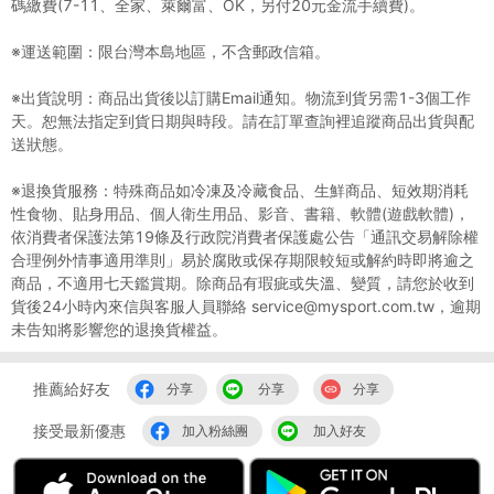
碼繳費(7-11、全家、萊爾富、OK，另付20元金流手續費)。
※運送範圍：限台灣本島地區，不含郵政信箱。
※出貨說明：商品出貨後以訂購Email通知。物流到貨另需1-3個工作
天。恕無法指定到貨日期與時段。請在訂單查詢裡追蹤商品出貨與配
送狀態。
※退換貨服務：特殊商品如冷凍及冷藏食品、生鮮商品、短效期消耗
性食物、貼身用品、個人衛生用品、影音、書籍、軟體(遊戲軟體)，
依消費者保護法第19條及行政院消費者保護處公告「通訊交易解除權
合理例外情事適用準則」易於腐敗或保存期限較短或解約時即將逾之
商品，不適用七天鑑賞期。除商品有瑕疵或失溫、變質，請您於收到
貨後24小時內來信與客服人員聯絡 service@mysport.com.tw，逾期
未告知將影響您的退換貨權益。
推薦給好友
分享
分享
分享
接受最新優惠
加入粉絲團
加入好友