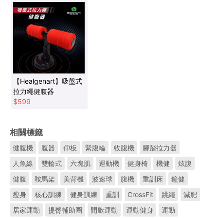
【Healgenart】吸盤式
拉力繩健腹器
$
599
相關標籤
健腹機
腹器
仰板
緊腹輪
收腹機
腳踏拉力器
人魚線
雙輪式
六塊肌
運動機
健身椅
機健
炫腹
健腹
鞍馬架
美背機
波速球
腹機
重訓床
鐘健
瘦身
核心訓練
健身訓練
重訓
CrossFit
跳繩
減肥
居家運動
提臀輔助圈
間歇運動
運動健身
運動