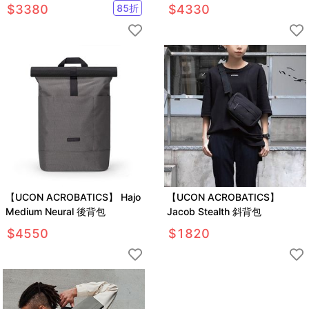
TV1164811DKSW
$
3380
85
折
$
4330
【UCON ACROBATICS】 Hajo
【UCON ACROBATICS】
Medium Neural 後背包
Jacob Stealth 斜背包
$
4550
$
1820