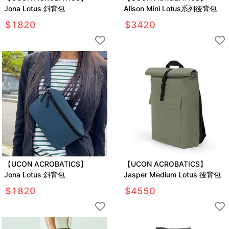
Jona Lotus 斜背包
Alison Mini Lotus系列後背包
$
1820
$
3420
【UCON ACROBATICS】
【UCON ACROBATICS】
Jona Lotus 斜背包
Jasper Medium Lotus 後背包
$
1820
$
4550