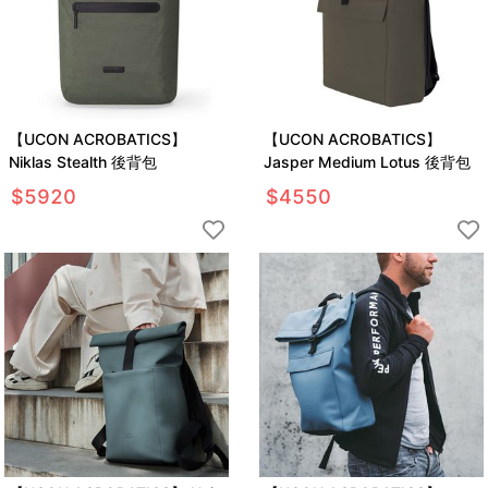
【UCON ACROBATICS】
【UCON ACROBATICS】
Niklas Stealth 後背包
Jasper Medium Lotus 後背包
$
5920
$
4550