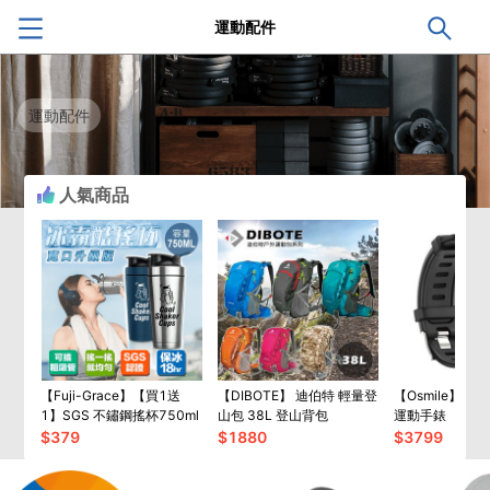
運動配件
運動配件
人氣商品
【Fuji-Grace】【買1送
【DIBOTE】 迪伯特 輕量登
【Osmile】 BP
1】SGS 不鏽鋼搖杯750ml
山包 38L 登山背包
運動手錶
$
379
$
1880
$
3799