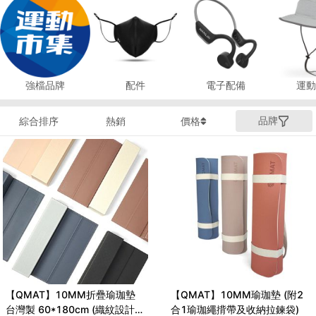
強檔品牌
配件
電子配備
運動
品牌
綜合排序
熱銷
價格
【QMAT】10MM折疊瑜珈墊
【QMAT】10MM瑜珈墊 (附2
台灣製 60*180cm (織紋設計
合1瑜珈繩揹帶及收納拉鍊袋)