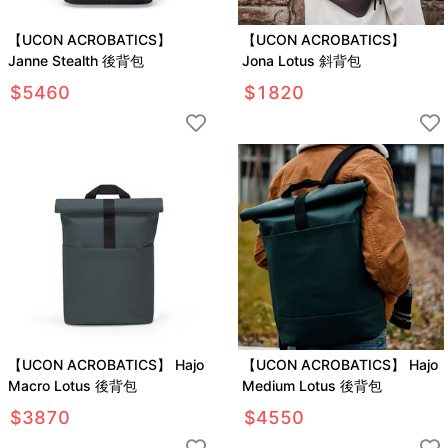
【UCON ACROBATICS】
【UCON ACROBATICS】
Janne Stealth 後背包
Jona Lotus 斜背包
$
5460
$
1820
【UCON ACROBATICS】 Hajo
【UCON ACROBATICS】 Hajo
Macro Lotus 後背包
Medium Lotus 後背包
$
3870
$
4550