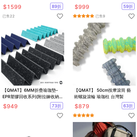
雙面雙壓紋皆可使用)
$
1599
89
折
$
999
59
折
已售
22
已售
9
【QMAT】6MM折疊瑜珈墊-
【QMAT】 50cm按摩滾筒 藝
EPR塑膠回收系列(附拉鍊收納
術螺旋滾輪 瑜珈柱 台灣製
揹袋)
$
949
73
折
$
879
63
折