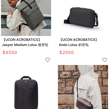
【UCON ACROBATICS】
【UCON ACROBATICS】
Jasper Medium Lotus 後背包
Ando Lotus 斜背包
$
4550
$
2050