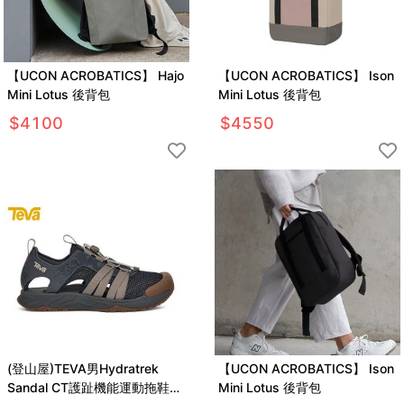
【UCON ACROBATICS】 Hajo
【UCON ACROBATICS】 Ison
Mini Lotus 後背包
Mini Lotus 後背包
$
4100
$
4550
(登山屋)TEVA男Hydratrek
【UCON ACROBATICS】 Ison
Sandal CT護趾機能運動拖鞋
Mini Lotus 後背包