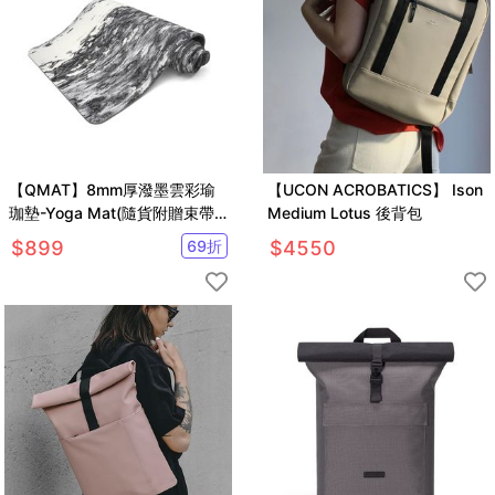
【QMAT】8mm厚潑墨雲彩瑜
【UCON ACROBATICS】 Ison
珈墊-Yoga Mat(隨貨附贈束帶
Medium Lotus 後背包
及收納背袋)
$
899
69
折
$
4550