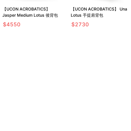
【UCON ACROBATICS】
【UCON ACROBATICS】 Una
Jasper Medium Lotus 後背包
Lotus 手提肩背包
$
4550
$
2730
【UCON ACROBATICS】
【UCON ACROBATICS】
Jasper Medium Lotus 後背包
Niklas Neural 後背包
$
4550
$
5920