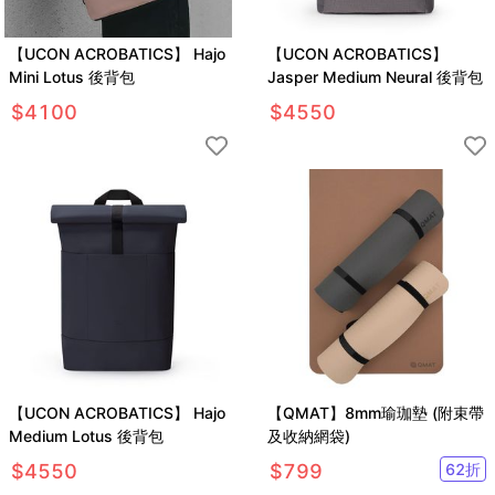
【UCON ACROBATICS】 Hajo
【UCON ACROBATICS】
Mini Lotus 後背包
Jasper Medium Neural 後背包
$
4100
$
4550
【UCON ACROBATICS】 Hajo
【QMAT】8mm瑜珈墊 (附束帶
Medium Lotus 後背包
及收納網袋)
$
4550
$
799
62
折