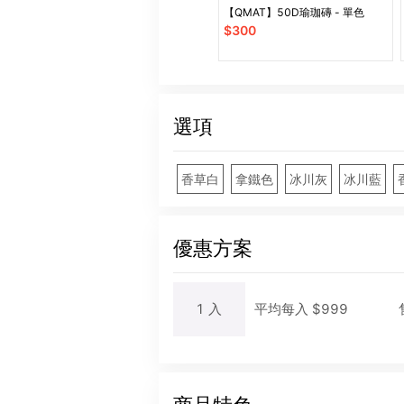
【QMAT】50D瑜珈磚 - 單色
$
300
選項
香草白
拿鐵色
冰川灰
冰川藍
優惠方案
1
入
平均每
入
$
999