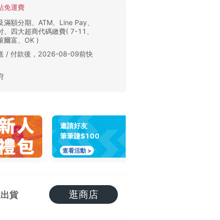
站免運費
滿額分期、ATM、Line Pay、
、四大超商代碼繳費( 7-11、
爾富、OK )
 / 付款後，2026-08-09前快
。
府
邀請好友
筆筆賺$100
查看活動 >
逛商店
天出貨