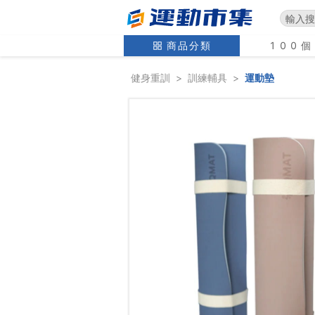
商品分類
100
健身重訓
>
訓練輔具
>
運動墊