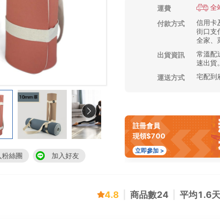
全
運費
信用卡及
付款方式
街口支付
全家、萊
常溫配送
出貨資訊
速出貨
宅配到
運送方式
註冊會員
現領$700
立即參加 >
入粉絲團
加入好友
4.8
|
商品數
24
|
平均
1.6