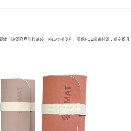
納擺放，隨貨附尼龍拉鍊袋，外出攜帶便利。環保POE親膚材質，穩定提