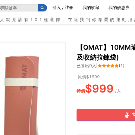
登入 / 註冊
我的收藏
我的優惠券
個人就應該有101種選擇，在這找到你專屬的運動用
【QMAT】10MM
及收納拉鍊袋)
已售出
9
入
|
(
1
)
原價$
1699
$
999
特價
/
入