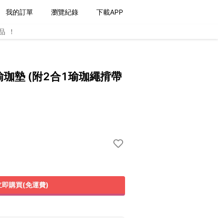
我的訂單
瀏覽紀錄
下載APP
品！
瑜珈墊 (附2合1瑜珈繩揹帶
立即購買(免運費)