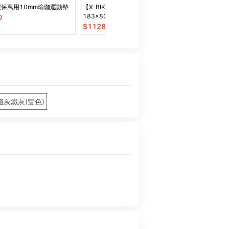
a環保萬用10mm瑜珈運動墊
【X-BIKE】TPE正位線10MM厚
【QMAT】加
183x80CM瑜珈墊(贈綁帶、背
0
$
280
袋、皮拉提斯球)TP18
$
1128
淺灰鐵灰(雙色)