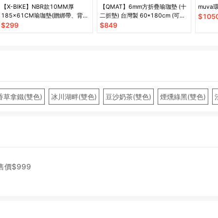
【X-BIKE】NBR款10MM厚
【QMAT】6mm方折疊瑜珈墊 (十
muv
185×61CM瑜珈墊(贈綁帶、背
二折墊) 台灣製 60*180cm (可超
$
105
袋、皮拉提斯球)YG16
取)
$
299
$
849
香草拿鐵(雙色)
冰川湖畔(雙色)
豆沙奶茶(雙色)
煙燻綠黑(雙色)
售價$
999