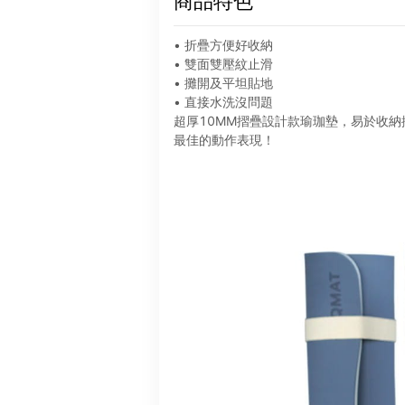
商品特色
• 折疊方便好收納
• 雙面雙壓紋止滑
• 攤開及平坦貼地
• 直接水洗沒問題
超厚10MM摺疊設計款瑜珈墊，易於收
最佳的動作表現！