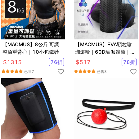
【MACMUS】8公斤 可調
【MACMUS】EVA顆粒瑜
整負重背心｜10小包鐵砂
珈滾輪｜60D瑜伽滾筒｜基
本款瑜珈柱狼牙棒滾筒按摩
$
1315
76
折
$
517
78
折
滾筒
已售
7
已售
8