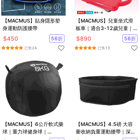
【MACMUS】貼身隱形塑
【MACMUS】兒童坐式滑
身運動防護腰帶
板車｜適合3-12歲兒童｜
兩入裝
$
450
56
折
$
890
56
折
已售
24
已售
13
【MACMUS】6公斤軟式藥
【MACMUS】4.5磅 大容
球｜重力球健身球｜
量收納負重運動腰帶｜深海
Medicine Ball
藍