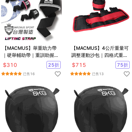
【MACMUS】舉重助力帶
【MACMUS】4公斤重量可
｜硬舉輔助帶｜重訓助握帶
調整運動沙包｜四格式重量
｜健身倍力帶｜五色可選
可調負重沙袋｜單邊2公斤
$
310
25
折
$
715
75
折
復健沙包
已售
16
已售
13