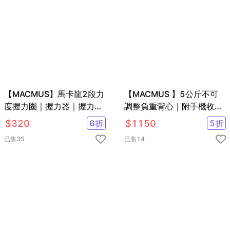
【MACMUS】馬卡龍2段力
【MACMUS 】5公斤不可
度握力圈｜握力器｜握力訓
調整負重背心｜附手機收納
練｜20-70磅
加重背心
$
320
6
折
$
1150
5
折
已售
35
已售
14