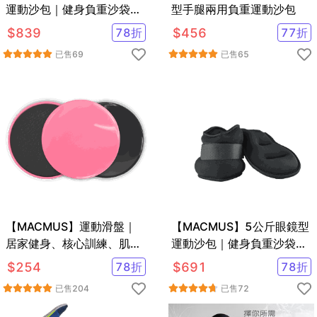
運動沙包｜健身負重沙袋｜
型手腿兩用負重運動沙包
可綁手腕腳踝復健沙包｜多
$
839
78
折
$
456
77
折
色可選
已售
69
已售
65
【MACMUS】運動滑盤｜
【MACMUS】5公斤眼鏡型
居家健身、核心訓練、肌肉
運動沙包｜健身負重沙袋｜
訓練｜黑、粉、藍三色可選
可綁手腕腳踝復健沙包｜多
$
254
78
折
$
691
78
折
｜一組兩片
色可選
已售
204
已售
72