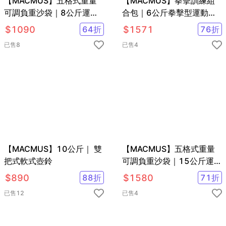
【MACMUS】五格式重量
【MACMUS】拳擊訓練組
可調負重沙袋｜8公斤運動
合包｜6公斤拳擊型運動沙
沙包/單邊4公斤負重沙包 重
包+拳擊反應球｜單邊3公斤
$
1090
64
折
$
1571
76
折
量可調沙包 綁手沙包 綁腿
手部專用負重沙袋
已售
8
已售
4
沙包
【MACMUS】10公斤｜ 雙
【MACMUS】五格式重量
把式軟式壺鈴
可調負重沙袋｜15公斤運動
沙包/單邊7.5公斤負重沙包
$
890
88
折
$
1580
71
折
重量可調沙包 綁手沙包 綁
已售
12
已售
4
腿沙包