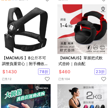
【MACMUS 】8公斤不可
【MACMUS】單握把式軟
調整負重背心｜附手機收納
式壺鈴｜自由配
加重背心
$
1430
78
折
$
460
23
折
已售
12
已售
104