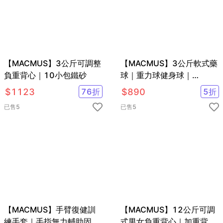
【MACMUS】3公斤可調整
【MACMUS】3公斤軟式藥
負重背心｜10小包鐵砂
球｜重力球健身球｜
Medicine Ball
$
1123
76
折
$
890
5
折
已售
5
已售
5
【MACMUS】手臂復健訓
【MACMUS】12公斤可調
練手套｜手指無力輔助固定
式男女負重背心｜加重背心