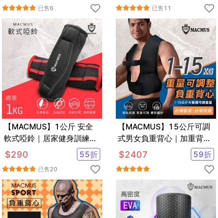
色可選
已售
6
已售
11
【MACMUS】1公斤 安全
【MACMUS】15公斤可調
軟式啞鈴｜居家健身訓練運
式男女負重背心｜加重背心
動啞鈴
加重衣｜復健背心 復健加重
$
290
55
折
$
2407
59
折
衣
已售
20