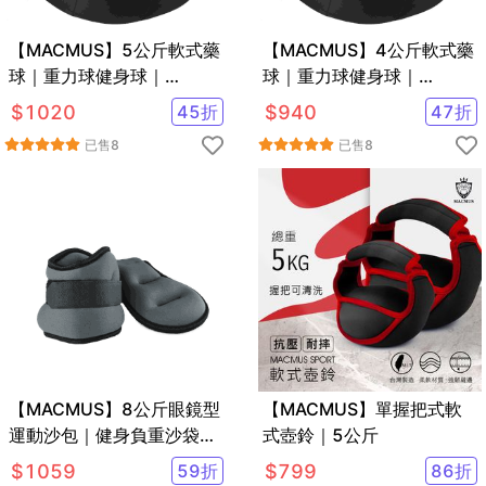
【MACMUS】5公斤軟式藥
【MACMUS】4公斤軟式藥
球｜重力球健身球｜
球｜重力球健身球｜
Medicine Ball
Medicine Ball
$
1020
45
折
$
940
47
折
已售
8
已售
8
【MACMUS】8公斤眼鏡型
【MACMUS】單握把式軟
運動沙包｜健身負重沙袋｜
式壺鈴｜5公斤
可綁手腕腳踝復健沙包｜多
$
1059
59
折
$
799
86
折