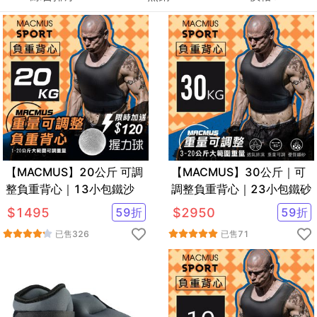
【MACMUS】20公斤 可調
【MACMUS】30公斤｜可
整負重背心｜13小包鐵沙
調整負重背心｜23小包鐵砂
$
1495
59
折
$
2950
59
折
已售
326
已售
71