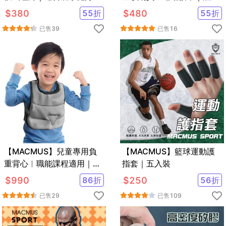
黑
$
380
55
折
$
480
55
折
已售
39
已售
16
【MACMUS】兒童專用負
【MACMUS】籃球運動護
重背心︳職能課程適用｜兒
指套｜五入裝
童復健背心
$
990
86
折
$
250
56
折
已售
29
已售
109