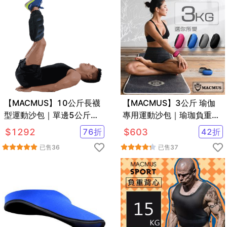
【MACMUS】10公斤長襪
【MACMUS】3公斤 瑜伽
型運動沙包｜單邊5公斤腿
專用運動沙包｜瑜珈負重沙
部專用負重沙袋｜適合健
袋｜綁手沙包
$
1292
76
折
$
603
42
折
走、慢跑等運動
已售
36
已售
37