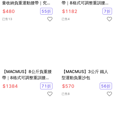
量收納負重運動腰帶｜究極
帶｜8格式可調整重訓腰帶
灰
｜強化核心肌群鍛鍊腰部肌
$
480
55
折
$
1182
7
折
肉
已售
13
已售
4
【MACMUS】8公斤負重腰
【MACMUS】3公斤 鐵人
帶｜8格式可調整重訓腰帶
型運動負重沙包
｜強化核心肌群鍛鍊腰部肌
$
1384
71
折
$
570
56
折
肉
已售
8