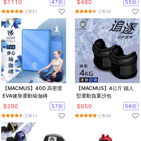
$
1110
47
折
$
480
55
折
已售
21
已售
10
【MACMUS】40D 高密度
【MACMUS】4公斤 鐵人
EVA健身運動瑜伽磚
型運動負重沙包
$
290
57
折
$
650
56
折
已售
11
已售
24