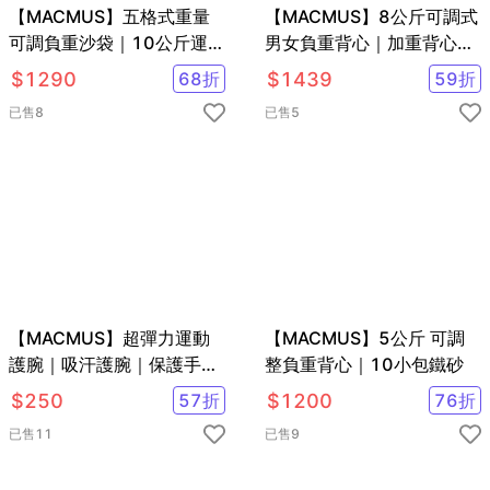
【MACMUS】五格式重量
【MACMUS】8公斤可調式
可調負重沙袋｜10公斤運動
男女負重背心｜加重背心加
沙包/單邊5公斤負重沙包 重
重衣｜復健背心 復健加重衣
$
1290
68
折
$
1439
59
折
量可調沙包 綁手沙包 綁腿
已售
8
已售
5
沙包
【MACMUS】超彈力運動
【MACMUS】5公斤 可調
護腕｜吸汗護腕｜保護手腕
整負重背心｜10小包鐵砂
避免手腕大動作活動｜隨時
$
250
57
折
$
1200
76
折
可清洗
已售
11
已售
9