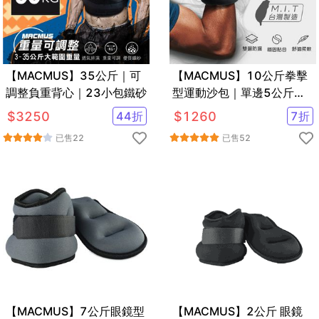
【MACMUS】35公斤｜可
【MACMUS】10公斤拳擊
調整負重背心｜23小包鐵砂
型運動沙包｜單邊5公斤手
部用負重沙袋｜適合拳擊、
$
3250
44
折
$
1260
7
折
散打、自由博擊等運動
已售
22
已售
52
【MACMUS】7公斤眼鏡型
【MACMUS】2公斤 眼鏡