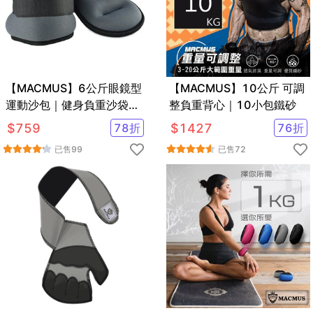
【MACMUS】6公斤眼鏡型
【MACMUS】10公斤 可調
運動沙包｜健身負重沙袋｜
整負重背心｜10小包鐵砂
可綁手腕腳踝復健沙包｜多
$
759
78
折
$
1427
76
折
色可選
已售
99
已售
72