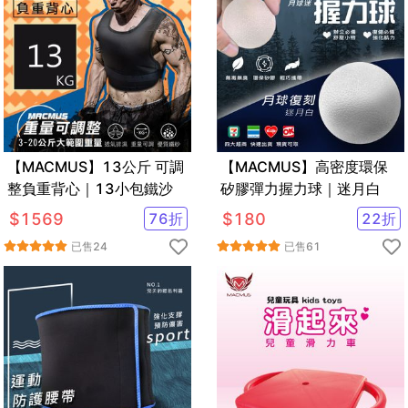
【MACMUS】13公斤 可調
【MACMUS】高密度環保
整負重背心｜13小包鐵沙
矽膠彈力握力球｜迷月白
$
1569
76
折
$
180
22
折
已售
24
已售
61