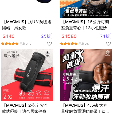
【MACMUS】抗UＶ防曬遮
【MACMUS】15公斤可調
陽帽｜男女款
整負重背心｜13小包鐵沙
$
140
25
折
$
1580
71
折
已售
217
已售
25
【MACMUS】2公斤 安全
【MACMUS】4.5磅 大容
軟式啞鈴｜適合居家健身
量收納負重運動腰帶｜鈦石