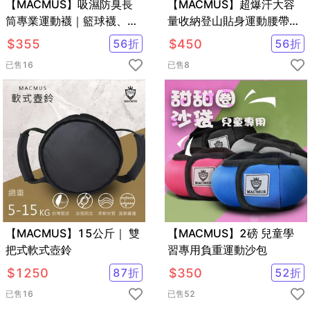
【MACMUS】吸濕防臭長
【MACMUS】超爆汗大容
筒專業運動襪｜籃球襪、網
量收納登山貼身運動腰帶｜
球襪、各類運動適合｜加厚
深海藍
$
355
56
折
$
450
56
折
毛巾底運動長襪｜四色可選
已售
16
已售
8
【MACMUS】15公斤｜ 雙
【MACMUS】2磅 兒童學
把式軟式壺鈴
習專用負重運動沙包
$
1250
87
折
$
350
52
折
已售
16
已售
52