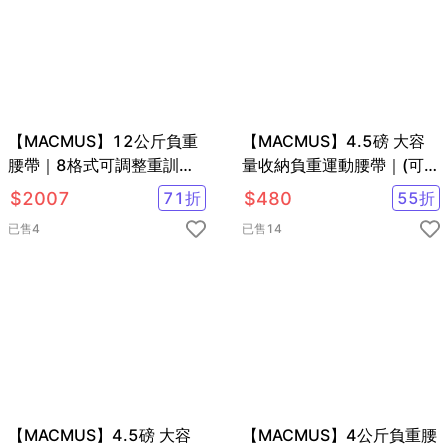
【MACMUS】12公斤負重
【MACMUS】4.5磅 大容
腰帶｜8格式可調整重訓腰
量收納負重運動腰帶｜(可選
帶｜強化核心肌群鍛鍊腰部
色)
$
2007
71
折
$
480
55
折
肌肉
已售
4
已售
14
【MACMUS】4.5磅 大容
【MACMUS】4公斤負重腰