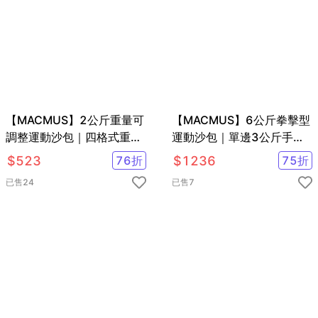
【MACMUS】2公斤重量可
【MACMUS】6公斤拳擊型
調整運動沙包｜四格式重量
運動沙包｜單邊3公斤手部
可調負重沙袋｜單邊1公斤
用負重沙袋｜適合拳擊、散
$
523
76
折
$
1236
75
折
復健沙包
打、自由博擊等運動
已售
24
已售
7