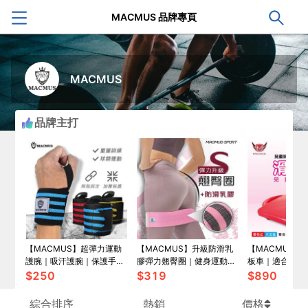
MACMUS 品牌專頁
MACMUS
品牌主打
【MACMUS】超彈力運動
【MACMUS】升級防滑乳
【MACMUS】
護腕｜吸汗護腕｜保護手腕
膠彈力翹臀圈｜健身運動、
板車｜適合3-1
避免手腕大動作活動｜隨時
深蹲、瑜珈｜阻力圈虐臀圈
兩入裝
$
250
$
319
$
890
可清洗
綜合排序
熱銷
價格