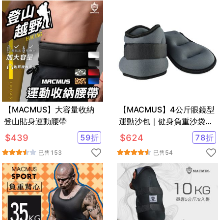
【MACMUS】大容量收納
【MACMUS】4公斤眼鏡型
登山貼身運動腰帶
運動沙包｜健身負重沙袋｜
可綁手腕腳踝復健沙包｜多
$
439
59
折
$
624
78
折
色可選
已售
153
已售
54