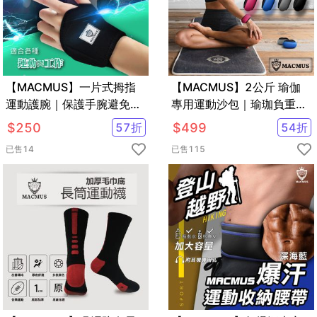
【MACMUS】一片式拇指
【MACMUS】2公斤 瑜伽
運動護腕｜保護手腕避免手
專用運動沙包｜瑜珈負重沙
腕大動作活動｜隨時可清洗
袋｜綁手沙包
$
250
57
折
$
499
54
折
已售
14
已售
115