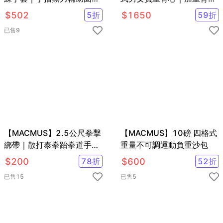
手套｜中風偏癱截肢癱瘓手
加重衣｜復健背心 復健加重
$
502
5
折
$
1650
59
折
部手指無力
衣
已售
9
【MACMUS】2.5公尺拳擊
【MACMUS】10磅 四格式
綁帶｜散打泰拳跆拳道手綁
重量不可調運動負重沙包
帶 多色可選拳擊訓練綁帶
$
200
78
折
$
600
52
折
腳踝綁帶 彈性手綁帶
已售
15
已售
5