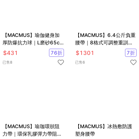
【MACMUS】瑜伽健身加
【MACMUS】6.4公斤負重
厚防爆抗力球｜L磨砂65cm
腰帶｜8格式可調整重訓腰
瑜珈球｜核心肌群鍛鍊抗力
帶｜強化核心肌群鍛鍊腰部
$
431
76
折
$
1301
7
折
球
肌肉
已售
8
已售
6
【MACMUS】瑜珈環狀阻
【MACMUS】冰熱敷防護
力帶｜環保乳膠彈力帶阻力
塑身腰帶