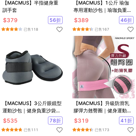
【MACMUS】半指健身重
【MACMUS】1公斤 瑜伽
訓手套
專用運動沙包｜瑜珈負重沙
袋｜綁手沙包
$
379
56
折
$
389
46
折
已售
118
已售
167
【MACMUS】3公斤眼鏡型
【MACMUS】升級防滑乳
運動沙包｜健身負重沙袋｜
膠彈力翹臀圈｜健身運動、
可綁手腕腳踝復健沙包｜多
深蹲、瑜珈｜阻力圈虐臀圈
$
535
78
折
$
319
41
折
色可選
已售
111
已售
173