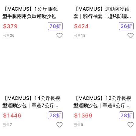
【MACMUS】1公斤 眼鏡
【MACMUS】運動防護袖
型手腿兩用負重運動沙包
套｜騎行袖套｜超炫防曬袖
套
$
379
78
折
$
424
26
折
已售
36
已售
18
【MACMUS】14公斤長襪
【MACMUS】12公斤長襪
型運動沙包｜單邊7公斤腿
型運動沙包｜單邊6公斤腿
部專用負重沙袋｜適合健
部專用負重沙袋｜適合健
$
1446
78
折
$
1369
78
折
走、慢跑等運動
走、慢跑等運動
已售
7
已售
9