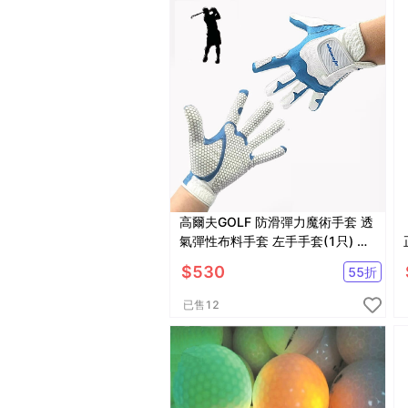
高爾夫GOLF 防滑彈力魔術手套 透
氣彈性布料手套 左手手套(1只) 可
水洗【GF71001】
$
530
55
折
已售
12