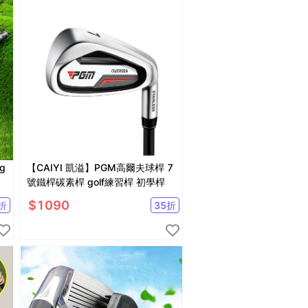
g
【CAIYI 凱溢】PGM高爾夫球桿 7
號鐵桿碳素桿 golf練習桿 初學桿
$
1090
折
35
折