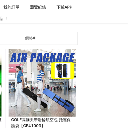
我的訂單
瀏覽紀錄
下載APP
品！
價格
磁
GOLF高爾夫帶滑輪航空包 托運保
護袋【GF41003】