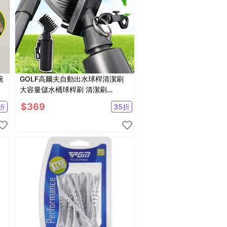
腕
GOLF高爾夫自動出水球桿清潔刷
大容量儲水桶球桿刷 清潔刷
【GF04005】
$
369
折
35
折