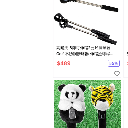
高爾夫 8節可伸縮2公尺撿球器
Golf 不銹鋼撈球器 伸縮撿球桿
【GF07002】
$
489
55
折