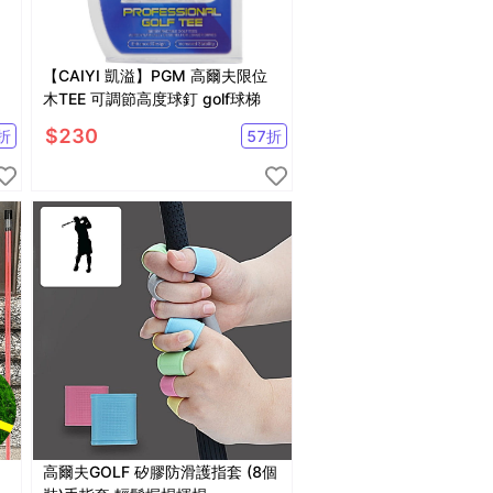
【CAIYI 凱溢】PGM 高爾夫限位
木TEE 可調節高度球釘 golf球梯
$
230
折
57
折
高爾夫GOLF 矽膠防滑護指套 (8個