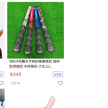
GOLF高爾夫半棉紗橡膠握把 鐵桿
防滑握把 木桿握把 (1支入)
【GF31002】
$
345
折
33
折
已售
16