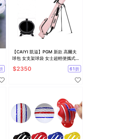
【CAIYI 凱溢】PGM 新款 高爾夫
型
球包 女支架球袋 女士超輕便攜式
槍包 防水golf用品球桿袋 高爾夫球
$
2350
折
61
折
袋