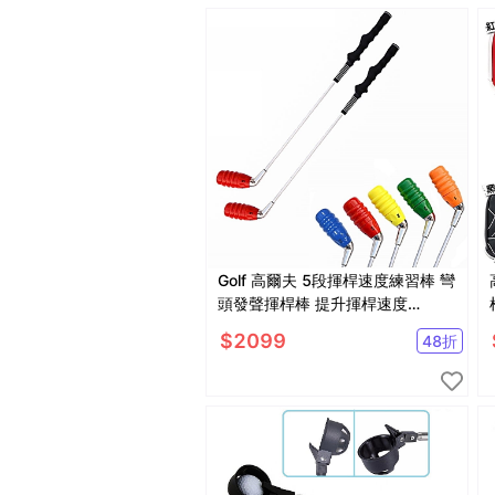
Golf 高爾夫 5段揮桿速度練習棒 彎
頭發聲揮桿棒 提升揮桿速度
【GF52003】
$
2099
48
折