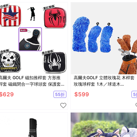
高爾夫 GOLF 磁扣推桿套 方形推
高爾夫GOLF 立體玫瑰花 木桿套
桿套 磁鐵閉合一字球頭套 保護套
玫瑰球桿套 1木／球道木
【AE10689】
【AE10657】
$
629
$
599
55
折
5