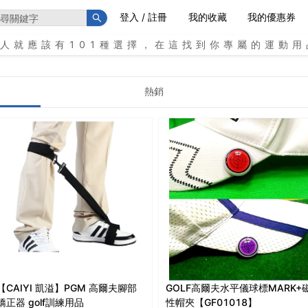
登入 / 註冊
我的收藏
我的優惠券
個人就應該有101種選擇，在這找到你專屬的運動用
熱銷
【CAIYI 凱溢】PGM 高爾夫腳部
GOLF高爾夫水平儀球標MARK+
矯正器 golf訓練用品
性帽夾【GF01018】