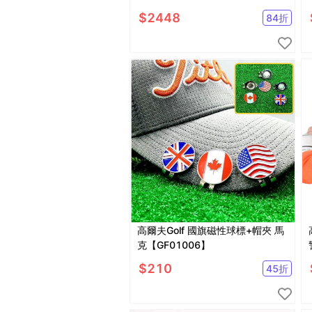
$
2448
84
折
高爾夫Golf 國旗磁性球標+帽夾 馬
克【GF01006】
$
210
45
折