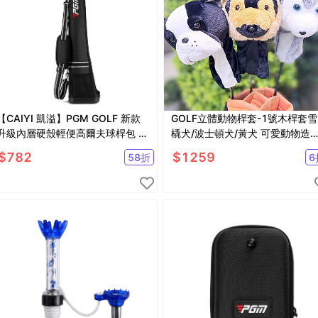
【CAIYI 凱溢】PGM GOLF 新款
GOLF立體動物桿套-1號木桿套雪
升級內層硬殼輕便高爾夫球桿包 裝
橇犬/波士頓犬/黃犬 可愛動物造
5支桿
保護套 【GF21005】
$
782
$
1259
58
折
6