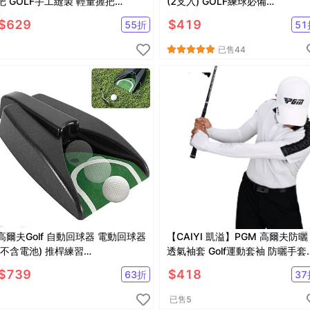
把 GOLF手工縫製 輕量握把
(2支入) GOLF練球必備
【GF32002】
【GF51001】
$
629
$
419
55
折
51
已售
44
高爾夫Golf 自動回球器 電動回球器
【CAIYI 凱溢】PGM 高爾夫防曬
(不含電池) 推桿練習
透氣袖套 Golf運動套袖 防曬手套
【GF51006】
冰絲袖套
$
739
$
418
63
折
37
已售
5