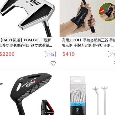
【CAIYI 凱溢】PGM GOLF 最新
高爾夫GOLF 手腕姿勢糾正器 手
款多功能低重心設計站立式高爾夫
警示器 手腕固定器 動作糾正器
推桿
【GF11001】
$
2200
$
419
51
折
51