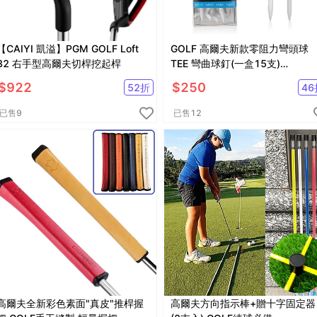
【CAIYI 凱溢】PGM GOLF Loft
GOLF 高爾夫新款零阻力彎頭球
32 右手型高爾夫切桿挖起桿
TEE 彎曲球釘(一盒15支)
【GF02002】
$
922
$
250
52
折
46
已售
9
已售
12
高爾夫全新彩色素面"真皮"推桿握
高爾夫方向指示棒+贈十字固定器