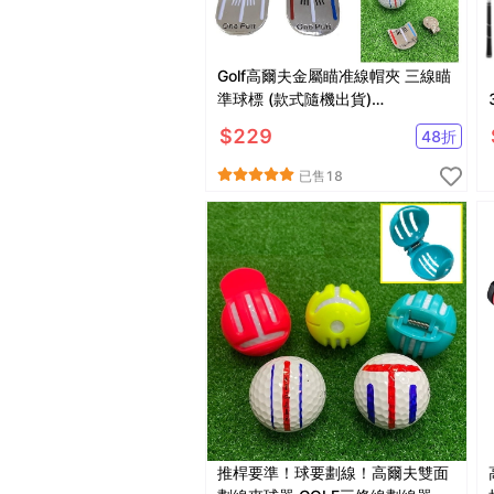
Golf高爾夫金屬瞄准線帽夾 三線瞄
準球標 (款式隨機出貨)
【GF01005】
$
229
48
折
已售
18
推桿要準！球要劃線！高爾夫雙面