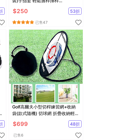
裝)手指套 輕鬆握桿揮桿
【GF06002】
$
250
折
53
折
已售
47
Golf高爾夫小型切桿練習網+收納
袋(款式隨機) 切球網 折疊收納輕便
攜帶【GF53005】
$
699
折
48
折
已售
6