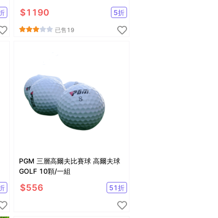
$
1190
折
5
折
已售
19
PGM 三層高爾夫比賽球 高爾夫球
GOLF 10顆/一組
$
556
折
51
折