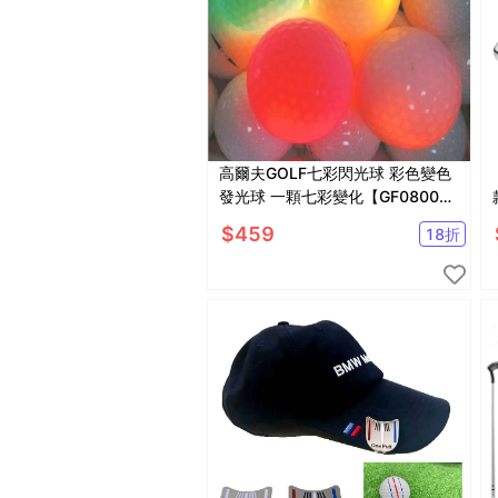
高爾夫GOLF七彩閃光球 彩色變色
發光球 一顆七彩變化【GF08005-
3】
$
459
18
折