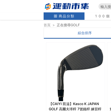
商品分類
100
首頁
>
正在搜尋
GOLF
綜合排序
【CAIYI 凱溢】Kasco K JAPAN
GOLF 高爾夫球桿 7號鐵桿 練習桿