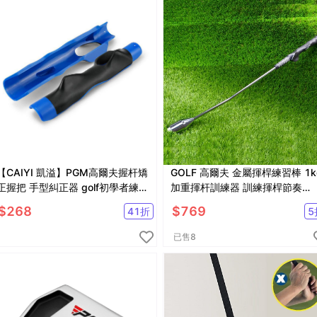
【CAIYI 凱溢】PGM高爾夫握杆矯
GOLF 高爾夫 金屬揮桿練習棒 1k
正握把 手型糾正器 golf初學者練習
加重揮杆訓練器 訓練揮桿節奏
握把
【GF52001】
$
268
$
769
41
折
5
已售
8