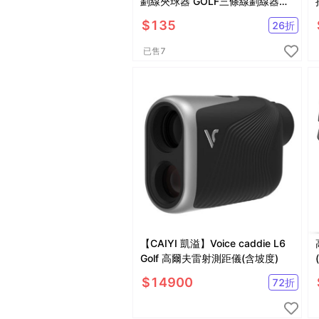
劃線夾球器 GOLF三條線劃線器
【GF03002】
$
135
26
折
已售
7
【CAIYI 凱溢】Voice caddie L6
Golf 高爾夫雷射測距儀(含坡度)
$
14900
72
折