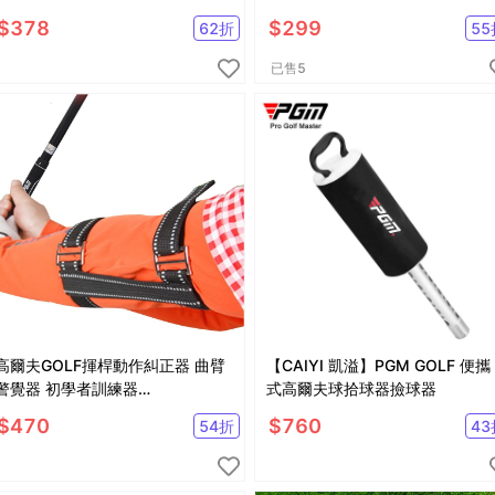
$
378
$
299
62
折
55
已售
5
高爾夫GOLF揮桿動作糾正器 曲臂
【CAIYI 凱溢】PGM GOLF 便攜
警覺器 初學者訓練器
式高爾夫球拾球器撿球器
【GF12005】
$
470
$
760
54
折
43