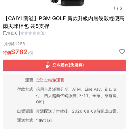
1
/
6
【CAIYI 凱溢】PGM GOLF 新款升級內層硬殼輕便高
爾夫球桿包 裝5支桿
已售出
0
|
(
0
)
原價$
1288
$
782
特價
/
個
立即購買(免運費)
運費
全站免運費
付款方式
信用卡及滿額分期、ATM、Line Pay、街口支
付、四大超商代碼繳費( 7-11、全家、萊爾富、
OK )
出貨資訊
常溫配送 / 付款後，2026-08-09前完成出貨。
運送方式
宅配到府