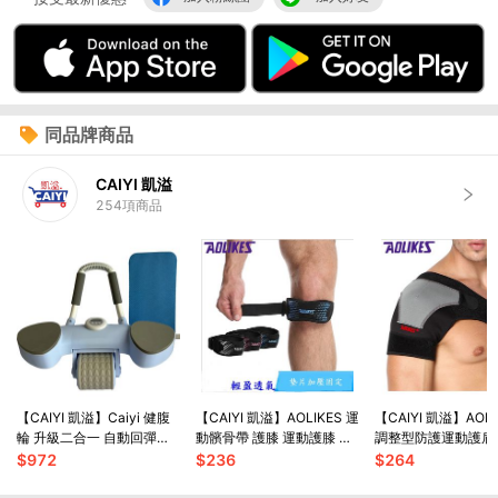
同品牌商品
CAIYI 凱溢
254
項商品
【CAIYI 凱溢】Caiyi 健腹
【CAIYI 凱溢】AOLIKES 運
【CAIYI 凱溢】AOL
輪 升級二合一 自動回彈健
動髕骨帶 護膝 運動護膝 調
調整型防護運動護肩
腹輪 卷腹輪 炫腹輪 練腹肌
節加壓 護髖 運動防護 運動
壓固定 肩膀關節拉傷
$
972
$
236
$
264
神器 腹肌鍛煉器
護具
護肩 單肩 可調整型