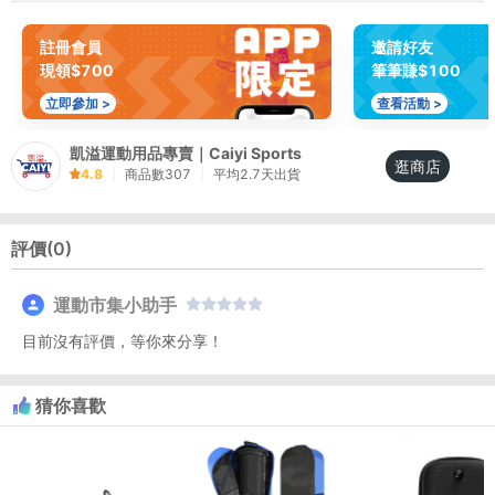
註冊會員
邀請好友
現領$700
筆筆賺$100
立即參加 >
查看活動 >
凱溢運動用品專賣｜Caiyi Sports
逛商店
4.8
|
商品數
307
|
平均
2.7
天出貨
評價(
0
)
運動市集小助手
目前沒有評價，等你來分享！
猜你喜歡