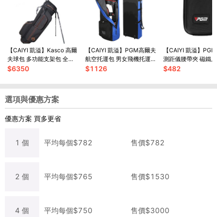
【CAIYI 凱溢】Kasco 高爾
【CAIYI 凱溢】PGM高爾夫
【CAIYI 凱溢】PG
夫球包 多功能支架包 全套
航空托運包 男女飛機托運包
測距儀腰帶夾 磁鐵
高爾夫球桿包 高爾夫球袋
可折疊滑輪球袋 旅行球包
球包卡扣磁吸 硬殼
$
6350
$
1126
$
482
(9.5吋)
航空套 golf航空包
選項與優惠方案
優惠方案
買多更省
1
個
平均每
個
$
782
售價$
782
2
個
平均每
個
$
765
售價$
1530
4
個
平均每
個
$
750
售價$
3000