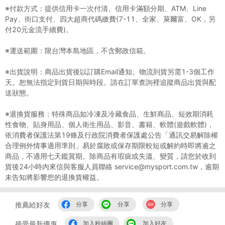
※付款方式：提供信用卡一次付清、信用卡滿額分期、ATM、Line
Pay、街口支付、四大超商代碼繳費(7-11、全家、萊爾富、OK，另
付20元金流手續費)。
※運送範圍：限台灣本島地區，不含郵政信箱。
※出貨說明：商品出貨後以訂購Email通知。物流到貨另需1-3個工作
天。恕無法指定到貨日期與時段。請在訂單查詢裡追蹤商品出貨與配
送狀態。
※退換貨服務：特殊商品如冷凍及冷藏食品、生鮮商品、短效期消耗
性食物、貼身用品、個人衛生用品、影音、書籍、軟體(遊戲軟體)，
依消費者保護法第19條及行政院消費者保護處公告「通訊交易解除權
合理例外情事適用準則」易於腐敗或保存期限較短或解約時即將逾之
商品，不適用七天鑑賞期。除商品有瑕疵或失溫、變質，請您於收到
貨後24小時內來信與客服人員聯絡 service@mysport.com.tw，逾期
未告知將影響您的退換貨權益。
推薦給好友
分享
分享
分享
接受最新優惠
加入粉絲團
加入好友