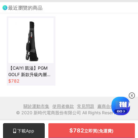
最近瀏覽的商品
【CAIYI 凱溢】PGM
GOLF 新款升級內層硬
殼輕便高爾夫球桿包 裝
$
782
5支桿
關於運動市集
使用者條款
常見問題
廠商合作
© 2020 新時代電商股份有限公司 All Rights Reserved.
$
782
立即買(免運費)
下載App