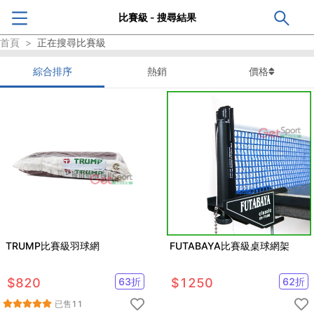
比賽級 - 搜尋結果
首頁
>
正在搜尋
比賽級
綜合排序
熱銷
價格
TRUMP比賽級羽球網
FUTABAYA比賽級桌球網架
$
820
63
折
$
1250
62
折
已售
11