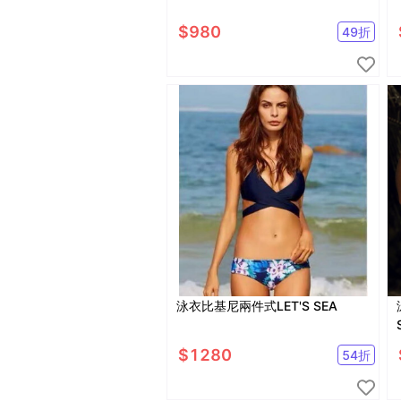
$
980
49
折
泳衣比基尼兩件式LET'S SEA
$
1280
54
折