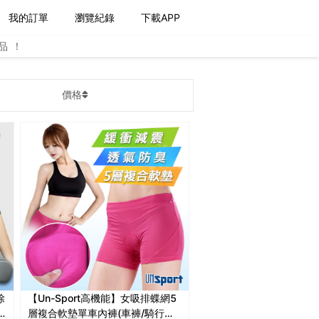
我的訂單
瀏覽紀錄
下載APP
品！
價格
除
【Un-Sport高機能】女吸排蝶網5
層複合軟墊單車內褲(車褲/騎行內