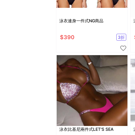
泳衣連身一件式NG商品
$
390
3
折
泳衣比基尼兩件式LET'S SEA