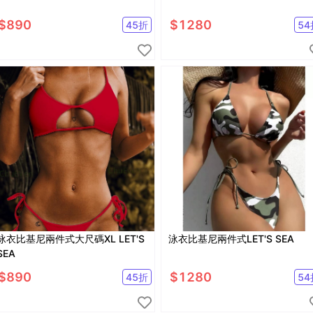
$
890
$
1280
45
折
54
泳衣比基尼兩件式大尺碼XL LET'S
泳衣比基尼兩件式LET'S SEA
SEA
$
890
$
1280
45
折
54