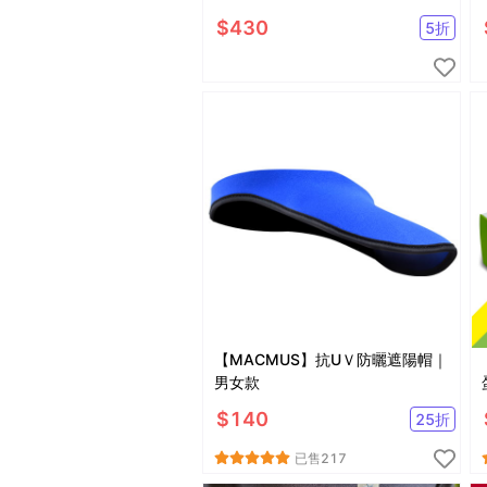
$
430
5
折
【MACMUS】抗UＶ防曬遮陽帽｜
男女款
$
140
25
折
已售
217