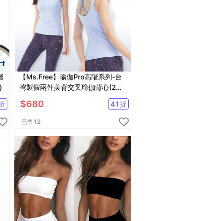
層
【Ms.Free】瑜伽Pro高階系列-台
)
灣製假兩件美背交叉瑜伽背心(2色
任選)
$
680
折
41
折
已售
12