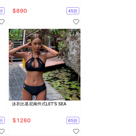
$
890
折
45
折
泳衣比基尼兩件式LET'S SEA
$
1280
折
65
折