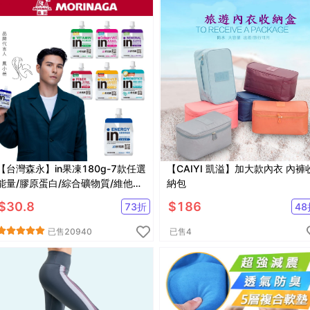
【台灣森永】in果凍180g-7款任選
【CAIYI 凱溢】加大款內衣 內褲
能量/膠原蛋白/綜合礦物質/維他命/
納包
膳食纖維/牛磺酸B群/益生菌
$
30.8
$
186
73
折
48
已售
20940
已售
4