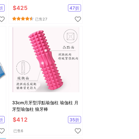
著-有大尺碼)
$
425
折
47
折
已售
27
33cm月牙型浮點瑜伽柱 瑜伽柱 月
牙型瑜伽柱 狼牙棒
$
412
折
35
折
已售
6