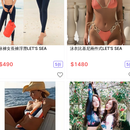
泳褲女長褲浮潛LET'S SEA
泳衣比基尼兩件式LET'S SEA
$
490
$
1480
5
折
5