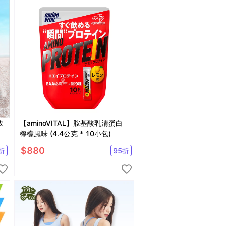
收
【aminoVITAL】胺基酸乳清蛋白
檸檬風味 (4.4公克 * 10小包)
$
880
折
95
折