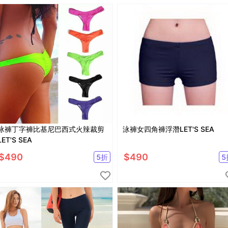
泳褲丁字褲比基尼巴西式火辣裁剪
泳褲女四角褲浮潛LET'S SEA
LET'S SEA
$
490
$
490
5
折
5