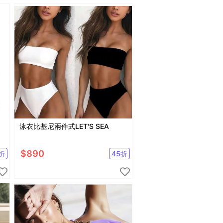
泳衣比基尼兩件式LET'S SEA
$
890
折
45
折