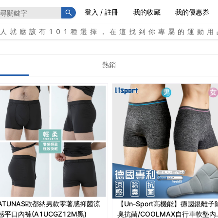
登入 / 註冊
我的收藏
我的優惠券
個人就應該有101種選擇，在這找到你專屬的運動用
熱銷
ATUNAS歐都納男款零著感抑菌涼
【Un-Sport高機能】德國銀離子
感平口內褲(A1UCGZ12M黑)
臭抗菌/COOLMAX自行車軟墊內