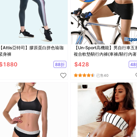
【Attis亞特司】膠原蛋白拼色瑜珈
【Un-Sport高機能】男自行車五
緊身褲
複合軟墊騎行內褲(車褲/騎行內著
$
1880
$
428
88
折
48
已售
40