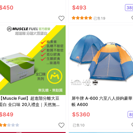
褲/騎行背心(男車褲/內著)
$
450
$
493
38
已售
19
【Muscle Fuel】超進階分離大豆
犀牛牌 A-600 六至八人掛鉤豪華
蛋白 全口味 20入禮盒｜天然無化
帳 A600
學味｜素食者 適用
$
849
$
5360
8
已售
10