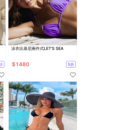
泳衣比基尼兩件式LET'S SEA
$
1480
折
5
折