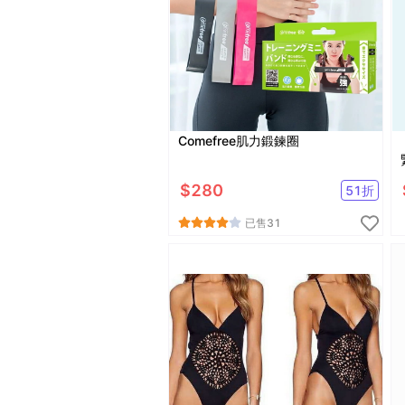
Comefree肌力鍛鍊圈
$
280
51
折
已售
31