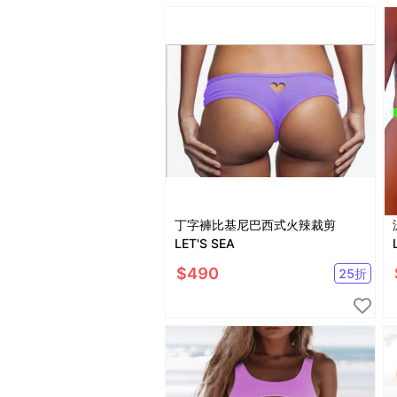
丁字褲比基尼巴西式火辣裁剪
LET'S SEA
$
490
25
折