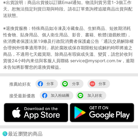
※出貨說明：商品出貨後以訂購Email通知。物流到貨另需1-3個工作
天。恕無法指定到貨日期與時段。請在訂單查詢裡追蹤商品出貨與配
送狀態。
※退換貨服務：特殊商品如冷凍及冷藏食品、生鮮商品、短效期消耗
性食物、貼身用品、個人衛生用品、影音、書籍、軟體(遊戲軟體)，
依消費者保護法第19條及行政院消費者保護處公告「通訊交易解除權
合理例外情事適用準則」易於腐敗或保存期限較短或解約時即將逾之
商品，不適用七天鑑賞期。除商品有瑕疵或失溫、變質，請您於收到
貨後24小時內來信與客服人員聯絡 service@mysport.com.tw，逾期
未告知將影響您的退換貨權益。
推薦給好友
分享
分享
分享
接受最新優惠
加入粉絲團
加入好友
最近瀏覽的商品