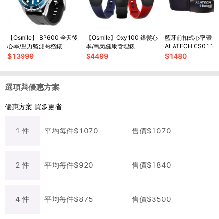
【Osmile】 BP600 全天後
【Osmile】Oxy100 銀髮心
藍牙前扣式心率帶
心率/壓力監測商務錶
率/氧氣健康管理錶
ALATECH CS011
帶)
$
13999
$
4499
$
1480
選項與優惠方案
優惠方案
買多更省
1
件
平均每
件
$
1070
售價$
1070
2
件
平均每
件
$
920
售價$
1840
4
件
平均每
件
$
875
售價$
3500