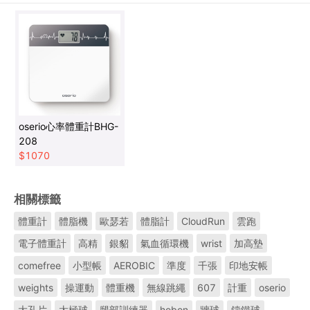
oserio心率體重計BHG-
208
$
1070
相關標籤
體重計
體脂機
歐瑟若
體脂計
CloudRun
雲跑
電子體重計
高精
銀貂
氣血循環機
wrist
加高墊
comefree
小型帳
AEROBIC
準度
千張
印地安帳
weights
操運動
體重機
無線跳繩
607
計重
oserio
大孔片
太極球
腿部訓練器
hobon
牆球
鑄鐵球