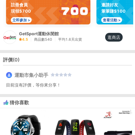
註冊會員
邀請好友
現領$700
筆筆賺$100
立即參加 >
查看活動 >
GetSport運動休閒館
逛商店
4.5
|
商品數
540
|
平均
1.6
天出貨
評價(
0
)
運動市集小助手
目前沒有評價，等你來分享！
猜你喜歡