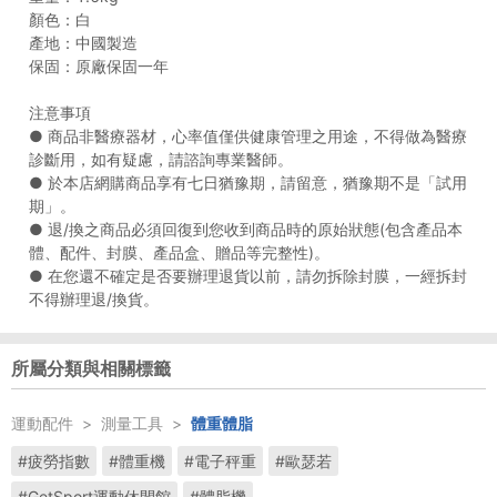
顏色：白
產地：中國製造
保固：原廠保固一年
注意事項
● 商品非醫療器材，心率值僅供健康管理之用途，不得做為醫療
診斷用，如有疑慮，請諮詢專業醫師。
● 於本店網購商品享有七日猶豫期，請留意，猶豫期不是「試用
期」。
● 退/換之商品必須回復到您收到商品時的原始狀態(包含產品本
體、配件、封膜、產品盒、贈品等完整性)。
● 在您還不確定是否要辦理退貨以前，請勿拆除封膜，一經拆封
不得辦理退/換貨。
所屬分類與相關標籤
運動配件
>
測量工具
>
體重體脂
#疲勞指數
#體重機
#電子秤重
#歐瑟若
#GetSport運動休閒館
#體脂機