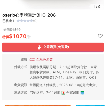
1
/
9
oserio心率體重計BHG-208
已售出
1
|
(
0
)
原價$
1340
$
1070
特價
/
件
立即購買(免運費)
運費
全站免運費
付款方式
信用卡及滿額分期、7-11超商取貨付款、全家
超商取貨付款、ATM、Line Pay、街口支付、四
大超商代碼繳費( 7-11、全家、萊爾富、OK )
出貨資訊
常溫配送 / 付款後，2026-08-10前完成出貨。
運送方式
宅配到府
、
7-11超取
全家超取