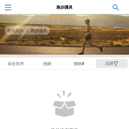
跑步護具
有氧跑步
>
跑步護具
品牌
綜合排序
熱銷
價格