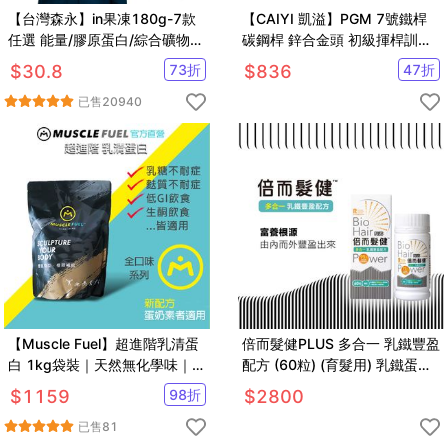
【台灣森永】in果凍180g-7款
【CAIYI 凱溢】PGM 7號鐵桿
任選 能量/膠原蛋白/綜合礦物
碳鋼桿 鋅合金頭 初級揮桿訓練
質/維他命/膳食纖維/牛磺酸B群/
6~8 age
$
30.8
73
折
$
836
47
折
益生菌
已售
20940
【Muscle Fuel】超進階乳清蛋
倍而髮健PLUS 多合一 乳鐵豐盈
白 1kg袋裝｜天然無化學味｜乳
配方 (60粒) (育髮用) 乳鐵蛋白
糖不耐 低GI 適用
機能保健品
$
1159
98
折
$
2800
已售
81