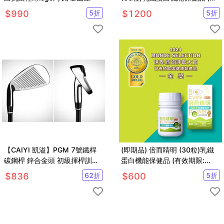
限2026.7.4止)
$
990
5
折
$
1200
5
折
【CAIYI 凱溢】PGM 7號鐵桿
(即期品) 倍而睛明 (30粒)乳鐵
碳鋼桿 鋅合金頭 初級揮桿訓練
蛋白機能保健品 (有效期限:
9~12 age
2026/07/04止)
$
836
62
折
$
600
5
折