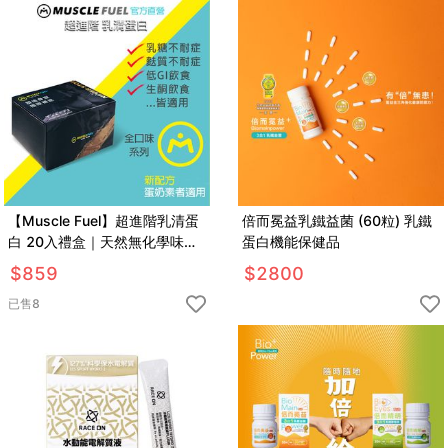
【Muscle Fuel】超進階乳清蛋
倍而冕益乳鐵益菌 (60粒) 乳鐵
白 20入禮盒｜天然無化學味｜
蛋白機能保健品
乳糖不耐 低GI 適用
$
859
$
2800
已售
8