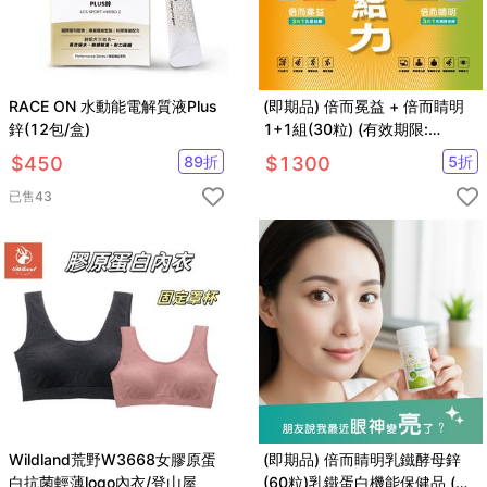
RACE ON 水動能電解質液Plus
(即期品) 倍而冕益 + 倍而睛明
鋅(12包/盒)
1+1組(30粒) (有效期限:
2026/7/4止)
$
450
89
折
$
1300
5
折
已售
43
Wildland荒野W3668女膠原蛋
(即期品) 倍而睛明乳鐵酵母鋅
白抗菌輕薄logo內衣/登山屋
(60粒)乳鐵蛋白機能保健品 (期