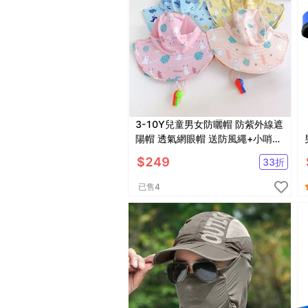
3-10Y兒童男女防曬帽 防紫外線遮
陽帽 透氣網眼帽 送防風繩+小哨子
【SV61141】
$
249
33
折
已售
4