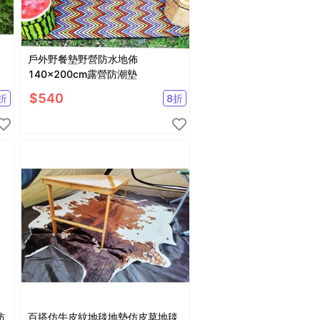
戶外野餐墊野營防水地佈
140x200cm露營防潮墊
$
540
折
8
折
防
百搭仿牛皮紋地毯地墊仿皮草地毯