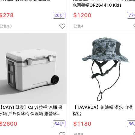
水圓盤帽OR264410 Kids
$
278
$
1200
26
折
77
已售
30
已售
4
【CAIYI 凱溢】Caiyi 拉桿 冰桶 保
【TAVARUA】衝浪帽 潛水 自潛
冰箱 戶外保冰桶 保溫箱 露營冰箱
棕梠
車載冰箱釣魚冰箱
$
2600
$
1180
64
折
86
已售
5