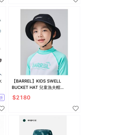
水
【BARREL】KIDS SWELL
BUCKET HAT 兒童漁夫帽
#BLACK
$
2180
折