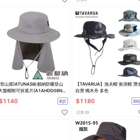
(登山屋)ATUNAS歐都納防曬登山
【TAVARUA】漁夫帽 衝浪帽 潛
大盤帽附可拆遮片(A1AHDD08N)
自潛 獨木舟 多色
兩色
$
1140
$
1180
8
折
86
已售
10