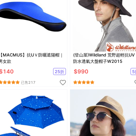
【MACMUS】抗UＶ防曬遮陽帽｜
(登山屋)Wildland 荒野超輕抗UV
男女款
防水透氣大盤帽子W2015
$
140
$
990
25
折
5
已售
217