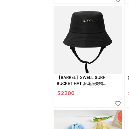
【BARREL】SWELL SURF
BUCKET HAT 浪花漁夫帽
#BLACK
$
2200