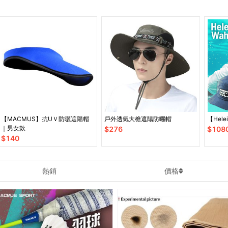
【MACMUS】抗UＶ防曬遮陽帽
戶外透氣大檐遮陽防曬帽
【Hel
｜男女款
$
276
$
108
$
140
熱銷
價格