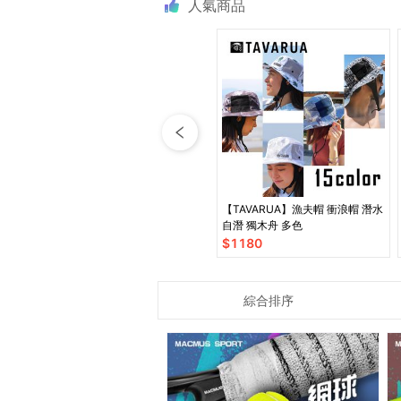
人氣商品
【TAVARUA】漁夫帽 衝浪帽 潛水
自潛 獨木舟 多色
$
1180
綜合排序