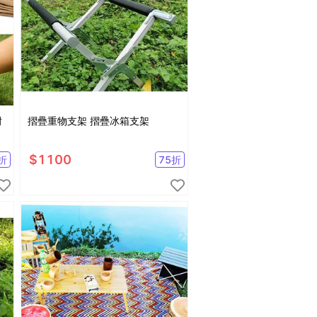
耐
摺疊重物支架 摺疊冰箱支架
$
1100
折
75
折