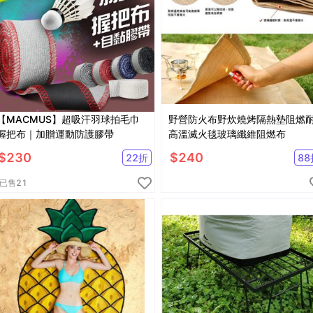
【MACMUS】超吸汗羽球拍毛巾
野營防火布野炊燒烤隔熱墊阻燃
握把布｜加贈運動防護膠帶
高溫滅火毯玻璃纖維阻燃布
$
230
$
240
22
折
88
已售
21