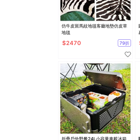
仿牛皮斑馬紋地毯客廳地墊仿皮草
地毯
$
2470
79
折
折疊戶外野餐24L小容量車載冰箱