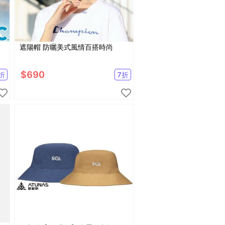
遮陽帽 防曬美式風情百搭時尚
/
$
690
折
7
折