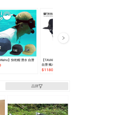
eiWaho】快乾帽 潛水 自潛
【TAVARUA】漁夫帽 衝浪帽 潛水
騎行遮臉折疊防
自潛 獨木舟 多色
0
$
278
$
1180
品牌