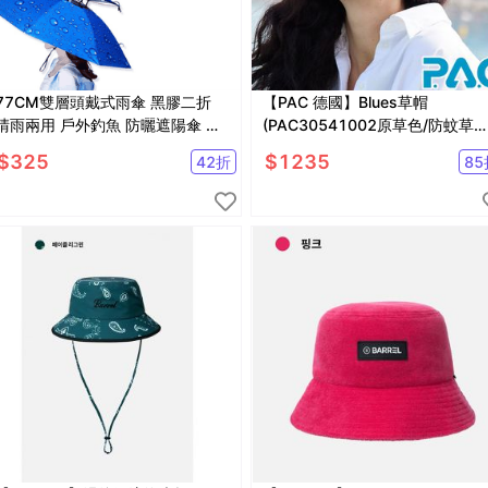
77CM雙層頭戴式雨傘 黑膠二折
【PAC 德國】Blues草帽
晴雨兩用 戶外釣魚 防曬遮陽傘 橡
(PAC30541002原草色/防蚊草帽
膠頭圈【SV61029】
編織草帽/遮陽防曬帽)
$
325
$
1235
42
折
85