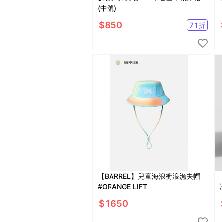
(中號)
$
850
71
折
【BARREL】兒童海浪衝浪漁夫帽
#ORANGE LIFT
$
1650