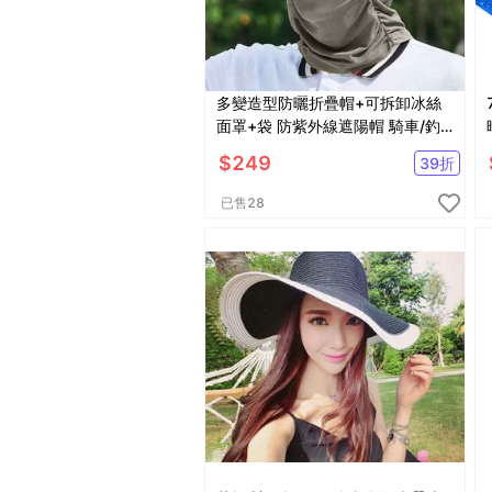
多變造型防曬折疊帽+可拆卸冰絲
面罩+袋 防紫外線遮陽帽 騎車/釣
魚/打球【AG09015】
$
249
39
折
已售
28