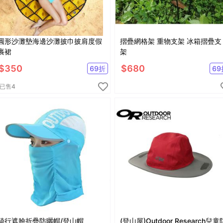
圓形沙灘墊海邊沙灘披巾披肩度假
摺疊網格架 重物支架 冰箱摺疊支
裹裙
架
$
350
$
680
69
折
69
已售
4
騎行遮臉折疊防曬帽/登山帽
(登山屋)Outdoor Research兒童