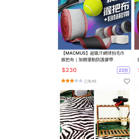
【MACMUS】超吸汗網球拍毛巾
握把布｜加贈運動防護膠帶
$
230
22
折
已售
45