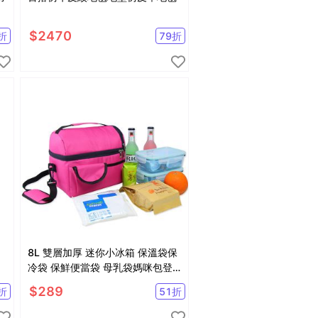
$
2470
折
79
折
8L 雙層加厚 迷你小冰箱 保溫袋保
冷袋 保鮮便當袋 母乳袋媽咪包登
山露營【SV9591】
$
289
折
51
折