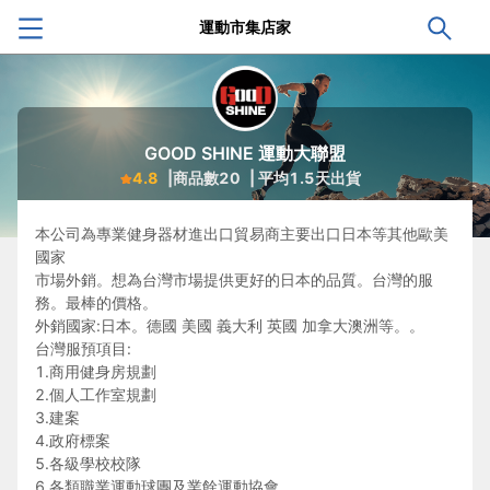
運動市集店家
GOOD SHINE 運動大聯盟
4.8
|商品數
20
| 平均
1.5
天出貨
本公司為專業健身器材進出口貿易商主要出口日本等其他歐美
國家
市場外銷。想為台灣市場提供更好的日本的品質。台灣的服
務。最棒的價格。
外銷國家:日本。德國 美國 義大利 英國 加拿大澳洲等。。
台灣服預項目:
1.商用健身房規劃
2.個人工作室規劃
3.建案
4.政府標案
5.各級學校校隊
6.各類職業運動球團及業餘運動協會