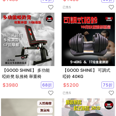
已售
5
【GOOD SHINE】 多功能
【GOOD SHINE】 可調式
啞鈴凳 臥推椅 舉重椅
啞鈴 40KG
$
3980
68
折
$
5200
75
折
已售
5