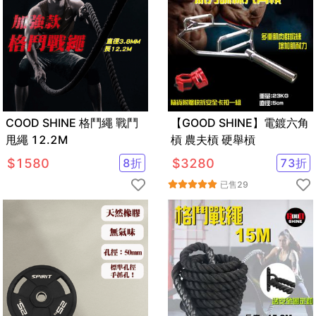
COOD SHINE 格鬥繩 戰鬥
【GOOD SHINE】電鍍六角
甩繩 12.2M
槓 農夫槓 硬舉槓
$
1580
8
折
$
3280
73
折
已售
29