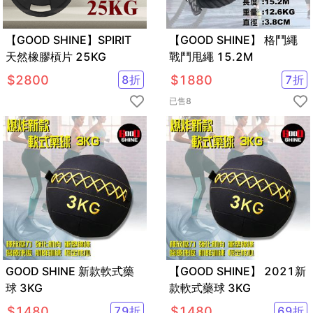
【GOOD SHINE】SPIRIT
【GOOD SHINE】 格鬥繩
天然橡膠槓片 25KG
戰鬥甩繩 15.2M
$
2800
8
折
$
1880
7
折
已售
8
GOOD SHINE 新款軟式藥
【GOOD SHINE】 2021新
球 3KG
款軟式藥球 3KG
$
1480
79
折
$
1480
69
折