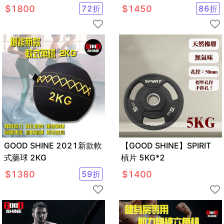
$
1800
72
折
$
1450
86
折
GOOD SHINE 2021新款軟
【GOOD SHINE】SPIRIT
式藥球 2KG
槓片 5KG*2
$
1380
59
折
$
1400