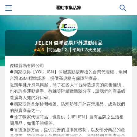
運動市集店家
JIELIEN 傑聯貿易戶外運動用品
4.6
|商品數
12
| 平均
1.3
天出貨
傑聯貿易有限公司
●獨家取得【YOULISN】深層震動按摩槍的台灣代理權，拿到
台灣BSMI標準認證，提供高規格有保障的商品。
近幾年健身風氣興起，除了在各大平台締造漂亮的銷售佳績，
也有許多運動選手、教練等陸續做體驗分享，讓我們的商品締
造廣為人知的好口碑。
●獨家取得首創秒開帳篷、防潮墊等戶外露營用品，成為我們
的熱賣商品之一。
●除了獨家代理商品，也提供【JIELIEN】自有品牌之生活相
關用品，如電子跳繩等。
●售後服務方面，提供完善的退換貨機制，以及部分商品的產
品保固，讓消費者在使用時能更加安心，並對我們品牌產生信