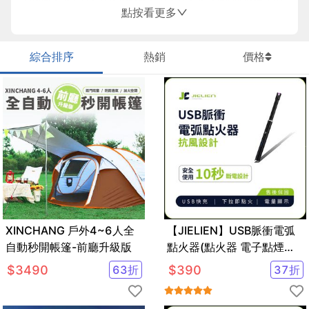
點按看更多
任感，也成就我們的品牌感動。
對我們來說，傑聯不只是商品的經銷代理。能提供消費者平價
又高CP值的多元商品是我們一貫的品牌宗旨。
綜合排序
熱銷
價格
XINCHANG 戶外4~6人全
【JIELIEN】USB脈衝電弧
自動秒開帳篷-前廳升級版
點火器(點火器 電子點煙器
充電 電弧 打火機)
$
3490
63
折
$
390
37
折