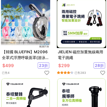
【韓國 BLUEFIN】M2096
JIELIEN 磁控加重無線兩用
全罩式浮潛呼吸面罩(游泳
電子跳繩
浮潛 潛水 蛙鏡 泳鏡)
$
499
23
折
$
299
28
折
已售
4
已售
283