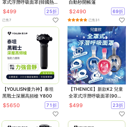
罩式浮潛呼吸面罩(韓國熱銷
自動秒開帳篷
浮潛 面罩 蛙鏡 游泳神器)
$
499
25
折
$
2490
69
折
已售
7
已售
31
【YOULISN優力神】泰坦
【THENICE】新款K2 兒童
黑戰士深層高頻槍 Y800
全罩式浮潛呼吸面罩(90天
保固)_游泳 潛水 泳具
$
5650
71
折
$
499
23
折