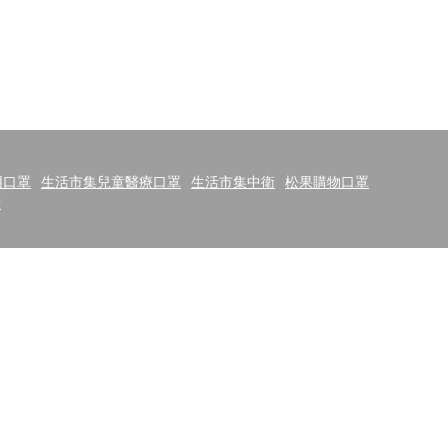
用口罩
生活市集兒童醫療口罩
生活市集中衛
松果購物口罩
衛