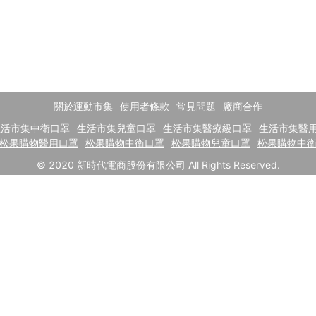
關於運動市集
使用者條款
常見問題
廠商合作
生活市集中衛口罩
生活市集兒童口罩
生活市集醫療級口罩
生活市集醫
松果購物醫用口罩
松果購物中衛口罩
松果購物兒童口罩
松果購物中
© 2020 新時代電商股份有限公司 All Rights Reserved.