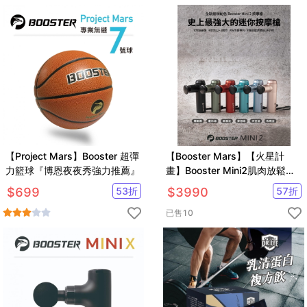
【Project Mars】Booster 超彈
【Booster Mars】【火星計
力籃球『博恩夜夜秀強力推薦』
畫】Booster Mini2肌肉放鬆迷
你強力筋膜槍 按摩槍(力道最
$
699
53
折
$
3990
57
折
強、保固最好)
已售
10