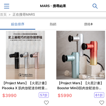
MARS - 搜尋結果
首頁
>
正在搜尋
MARS
綜合排序
熱銷
價格
【Project Mars】【火星計畫】
【Project Mars】【火星計畫】
Pisooka X 肌肉放鬆迷你輕量筋
Booster Mini3肌肉放鬆迷你強
膜槍(市場最輕/保固最好)
力筋膜槍 按摩槍(馬達升級/安心
$
3990
57
折
$
5990
61
折
保固)