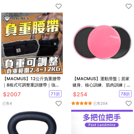
【MACMUS】12公斤負重腰帶
【MACMUS】運動滑盤｜居家
｜8格式可調整重訓腰帶｜強化
健身、核心訓練、肌肉訓練｜
核心肌群鍛鍊腰部肌肉
黑、粉、藍三色可選｜一組兩片
$
2007
71
折
$
254
78
折
已售
4
已售
204