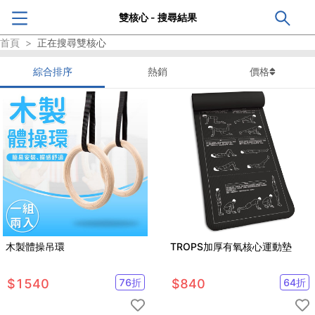
雙核心 - 搜尋結果
首頁
>
正在搜尋
雙核心
綜合排序
熱銷
價格
木製體操吊環
TROPS加厚有氧核心運動墊
$
1540
76
折
$
840
64
折