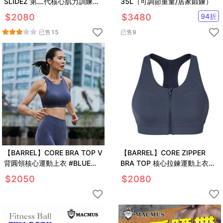
SLIDEZ 第二代核心肌力訓練滑
35L（可調節重量/居家鍛鍊）
盤
$
2080
$
3480
94
折
已售
15
已售
9
【BARREL】CORE BRA TOP V
【BARREL】CORE ZIPPER
背圓領核心運動上衣 #BLUE
BRA TOP 核心拉鍊運動上衣
GRAY
#BLUE GREY
$
2050
$
2080