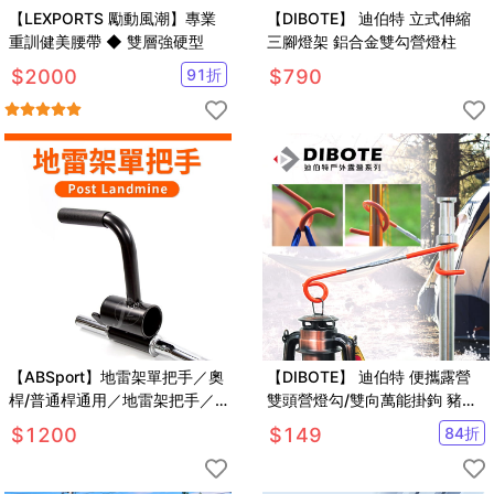
【LEXPORTS 勵動風潮】專業
【DIBOTE】 迪伯特 立式伸縮
重訓健美腰帶 ◆ 雙層強硬型
三腳燈架 鋁合金雙勾營燈柱
$
2000
91
折
$
790
【ABSport】地雷架單把手／奧
【DIBOTE】 迪伯特 便攜露營
桿/普通桿通用／地雷架把手／
雙頭營燈勾/雙向萬能掛鉤 豬尾
Post Landmine／地雷管／核心
巴
$
1200
$
149
84
折
訓練