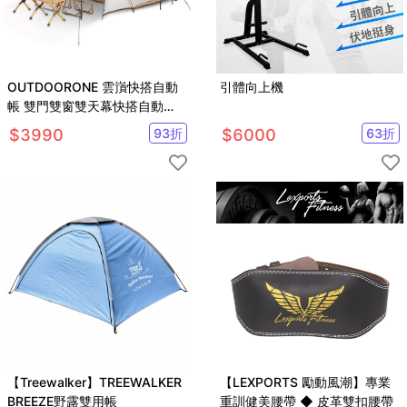
OUTDOORONE 雲嵿快搭自動
引體向上機
帳 雙門雙窗雙天幕快搭自動
帳，骨架簡單開收適用4-6人
$
3990
93
折
$
6000
63
折
【Treewalker】TREEWALKER
【LEXPORTS 勵動風潮】專業
BREEZE野露雙用帳
重訓健美腰帶 ◆ 皮革雙扣腰帶