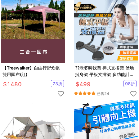
【Treewalker】自由行野炊帳
??老婆叫我買 棒式支撐架 伏地
雙用圍布(紅)
挺身架 平板支撐架 多功能計時
平板支撐訓練器 平板撐支架 核
$
1480
73
折
$
499
98
折
心訓練
已售
24