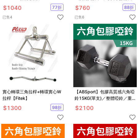
$
1040
77
折
$
760
88
折
已售
4
已售
6
實心轉環三角拉桿+轉環實心W
【ABSport】包膠高質感六角啞
拉桿【Fitek】
鈴15KG(單支)／整體啞鈴／重
量啞鈴／重量訓練
$
1300
98
折
$
2100