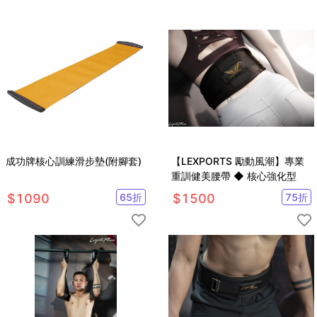
成功牌核心訓練滑步墊(附腳套)
【LEXPORTS 勵動風潮】專業
重訓健美腰帶 ◆ 核心強化型
$
1090
65
折
$
1500
75
折