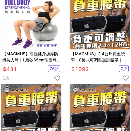
【MACMUS】瑜伽健身加厚防
【MACMUS】2.4公斤負重腰
爆抗力球｜L磨砂65cm瑜珈球
帶｜8格式可調整重訓腰帶｜強
｜核心肌群鍛鍊抗力球
化核心肌群鍛鍊腰部肌肉
$
431
76
折
$
1092
7
折
已售
8