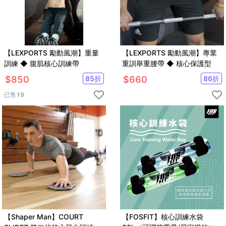
【LEXPORTS 勵動風潮】重量
【LEXPORTS 勵動風潮】專業
訓練 ◆ 腹肌核心訓練帶
重訓舉重腰帶 ◆ 核心保護型
$
850
85
折
$
660
86
折
已售
19
【Shaper Man】COURT
【FOSFIT】核心訓練水袋