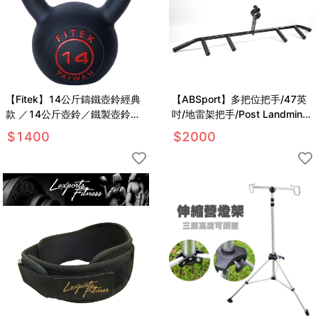
【Fitek】14公斤鑄鐵壺鈴經典
【ABSport】多把位把手/47英
款 ／14公斤壺鈴／鐵製壺鈴／
吋/地雷架把手/Post Landmine/
體能訓練／核心訓練重訓
地雷管/核心訓練
$
1400
$
2000