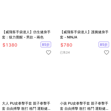
【威飛客手袋達人】仿生健身手
【威飛客手袋達人】護腕健身手
套：猿力覺醒 - 男款 - 兩色
套 - NINJA
$
1380
85
折
$
780
85
折
已售
24
大人 PU皮拳擊手套 親子拳擊手
小孩 PU皮拳擊手套 親子拳擊手
套 自由搏擊 散打 格鬥 運動健身
套 自由搏擊 散打 格鬥 運動健身