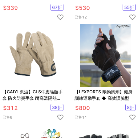
耐磨 防長繭 力量訓練
只) 可水洗【GF71001】
$
339
67
折
$
530
55
折
已售
12
【CAIYI 凱溢】CLS牛皮隔熱手
【LEXPORTS 勵動風潮】健身
套 防火防燙手套 耐高溫隔熱牛
訓練運動手套 ◆ 高效護腕型
皮手套 露營手套 加厚耐高溫 戶
$
312
38
折
$
800
8
折
外 燒烤
已售
6
已售
14