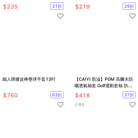
打沙袋【SV61226】
打沙袋【SV61226】
$
235
31
折
$
219
29
折
鐵人牌膠皮棒壘球手套13吋
【CAIYI 凱溢】PGM 高爾夫防
曬透氣袖套 Golf運動套袖 防曬
手套 冰絲袖套
$
760
63
折
$
418
37
折
已售
5