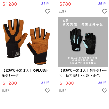
$
1280
85
折
$
780
85
折
已售
9
【威飛客手袋達人】X-PLUS護
【威飛客手袋達人】仿生健身手
腕健身手套
套：猿力覺醒 - 女款 - 兩色
$
1280
85
折
$
1380
85
折
已售
9
已售
7