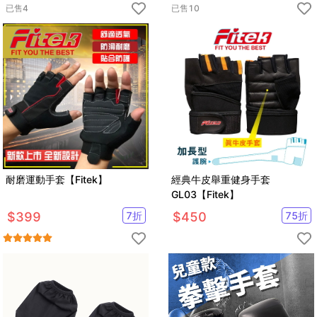
已售
4
已售
10
耐磨運動手套【Fitek】
經典牛皮舉重健身手套
GL03【Fitek】
$
399
7
折
$
450
75
折