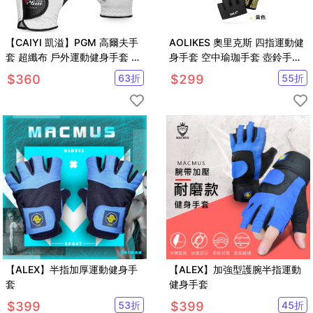
【CAIYI 凱溢】PGM 高爾夫手
AOLIKES 奧里克斯 四指運動健
套 超纖布 戶外運動健身手套 防
身手套 空中瑜珈手套 壺鈴手套
曬防滑耐磨運動手套
啞鈴手跳
$
360
63
折
$
299
55
折
【ALEX】半指加厚運動健身手
【ALEX】加強型護腕半指運動
套
健身手套
$
399
53
折
$
399
45
折