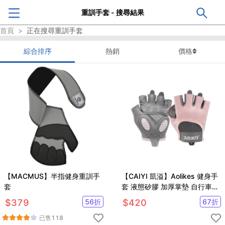
重訓手套 - 搜尋結果
首頁
>
正在搜尋
重訓手套
綜合排序
熱銷
價格
【MACMUS】半指健身重訓手
【CAIYI 凱溢】Aolikes 健身手
套
套 液態矽膠 加厚掌墊 自行車手
套 半指手套 重訓手套
$
379
56
折
$
420
67
折
已售
118