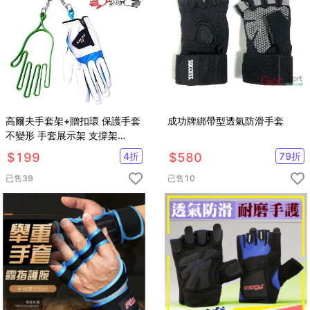
高爾夫手套架+贈扣環 保護手套
成功牌綁帶型透氣防滑手套
不變形 手套展示架 支撐架
【GF06001】
$
199
4
折
$
580
79
折
已售
39
已售
10