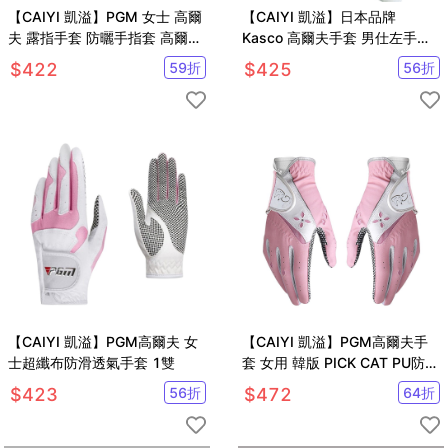
【CAIYI 凱溢】PGM 女士 高爾
【CAIYI 凱溢】日本品牌
夫 露指手套 防曬手指套 高爾夫
Kasco 高爾夫手套 男仕左手套
球手套
超纖布 戶外運動健身手套0500
$
422
59
折
$
425
56
折
【CAIYI 凱溢】PGM高爾夫 女
【CAIYI 凱溢】PGM高爾夫手
士超纖布防滑透氣手套 1雙
套 女用 韓版 PICK CAT PU防滑
手套
$
423
56
折
$
472
64
折