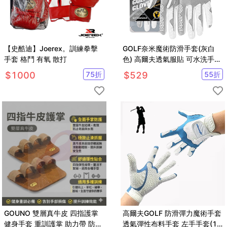
【史酷迪】Joerex。訓練拳擊
GOLF奈米魔術防滑手套(灰白
手套 格鬥 有氧 散打
色) 高爾夫透氣服貼 可水洗手套
(左手1只)【GF71003】
$
1000
75
折
$
529
55
折
GOUNO 雙層真牛皮 四指護掌
高爾夫GOLF 防滑彈力魔術手套
健身手套 重訓護掌 助力帶 防滑
透氣彈性布料手套 左手手套(1