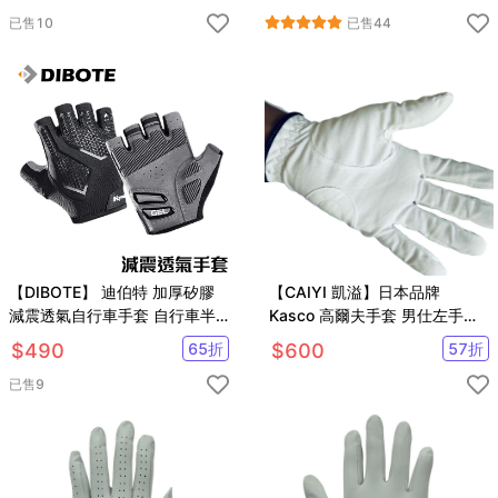
已售
10
已售
44
【DIBOTE】 迪伯特 加厚矽膠
【CAIYI 凱溢】日本品牌
減震透氣自行車手套 自行車半
Kasco 高爾夫手套 男仕左手套
截手套 / 運動手套 (S~XL)
超纖布 戶外運動健身手套 防曬
$
490
65
折
$
600
57
折
防滑耐磨運動手套
已售
9