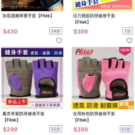
加長護腕舉重手套【Fitek】
活力寶藍防滑健身手套
【Fitek】
$
430
54
折
$
399
7
折
薰衣草紫防滑健身手套
女用粉色防滑健身手套
【Fitek】
【Fitek】
$
299
52
折
$
299
52
折