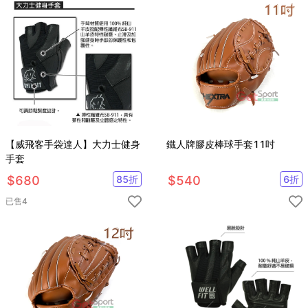
【威飛客手袋達人】大力士健身
鐵人牌膠皮棒球手套11吋
手套
$
680
85
折
$
540
6
折
已售
4