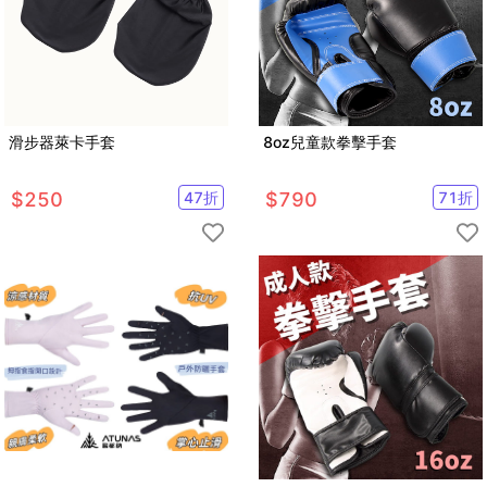
滑步器萊卡手套
8oz兒童款拳擊手套
$
250
47
折
$
790
71
折