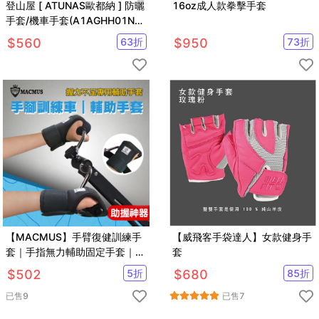
登山屋 [ ATUNAS歐都納 ] 防曬
16oz成人款拳擊手套
手套/機車手套(A1AGHH01N涼
感/夏日防曬)
$
560
63
折
$
950
73
折
【MACMUS】手臂復健訓練手
【威飛客手袋達人】女款健身手
套｜手指無力輔助固定手套｜中
套
風偏癱截肢癱瘓手部手指無力
$
502
5
折
$
680
85
折
已售
9
已售
7