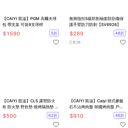
【CAIYI 凱溢】PGM 高爾夫球
無拇指扣5級防割袖套防刮傷保
包 帶支架 可裝9支球桿
護手臂防刀防刺【SV6926】
$
1590
5
折
$
289
48
折
已售
26
【CAIYI 凱溢】CLS 露營防火
【CAIYI 凱溢】Caiyi 韓式麥飯
布 防火墊 野炊墊 燒烤隔熱墊 露
石不沾烤肉盤 韓國烤肉盤 戶外
營 野營 烤肉(CAIYI)
烤肉盤 鐵板煎烤盤 韓式煎盤
$
500
62
折
$
910
46
折
38cm