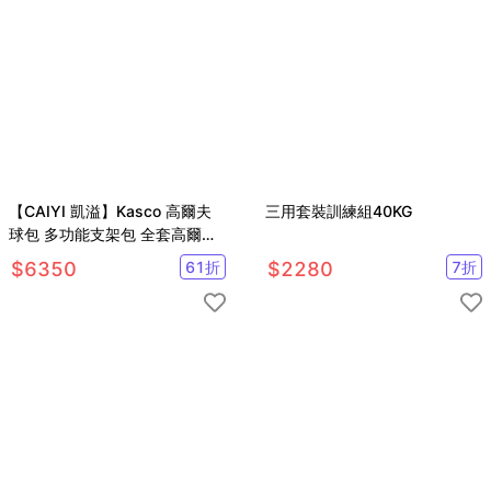
【CAIYI 凱溢】Kasco 高爾夫
三用套裝訓練組40KG
球包 多功能支架包 全套高爾夫
球桿包 高爾夫球袋 (9.5吋)
$
6350
61
折
$
2280
7
折