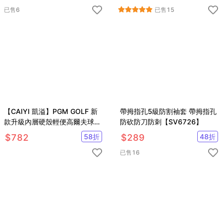
已售
6
已售
15
【CAIYI 凱溢】PGM GOLF 新
帶拇指孔5級防割袖套 帶拇指孔
款升級內層硬殼輕便高爾夫球桿
防砍防刀防刺【SV6726】
包 裝5支桿
$
782
58
折
$
289
48
折
已售
16