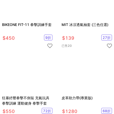
BIKEONE FIT-11 拳擊訓練手套
MIT 冰涼透氣袖套 (三色任選)
$
450
9
折
$
139
27
折
已售
20
狂暴紓壓拳擊不倒翁 充氣玩具
皮革助力帶(專業版)
拳擊訓練 運動健身 拳擊手套
$
550
72
折
$
1280
68
折