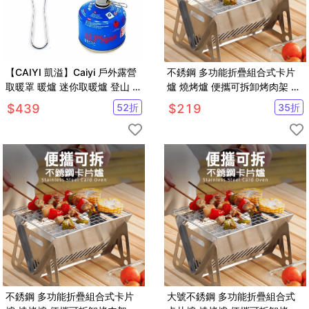
【CAIYI 凱溢】Caiyi 戶外露營
不銹鋼 多功能折疊組合式卡片
取暖罩 暖爐 迷你取暖爐 登山 露
爐 燒烤爐 便攜可拆卸烤肉架 木
營 取暖爐 取暖器 不鏽鋼 戶外取
炭爐 野炊露營焚火爐
$
439
52
折
$
219
35
折
暖
【SV61295】
不銹鋼 多功能折疊組合式卡片
大號不銹鋼 多功能折疊組合式