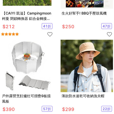
【CAIYI 凱溢】Campingmoon
生火好幫手! BBQ手壓鼓風機
柯曼 閉鎖轉換器 鋁合金轉接頭
高山瓦斯轉卡式瓦斯轉換頭 爐
$
212
41
折
$
250
47
折
頭轉接器
戶外露營烹飪爐灶可摺疊9板擋
薄款防水速乾可收納漁夫帽
風板
$
390
57
折
$
299
22
折