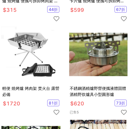
爐 燒烤爐 便攜可拆卸烤肉架 木
卡片爐 燒烤爐 便攜可拆卸烤肉
炭爐 野炊露營焚火爐
木炭爐 野炊露營焚火爐
$
315
44
折
$
599
67
折
【SV61295】
【SV61295】
輕便 燒烤爐 烤肉架 焚火台 露營
不銹鋼酒精爐野營便攜液體固體
必備
酒精野炊爐具小型圓形爐
$
1720
81
折
$
620
73
折
已售
5