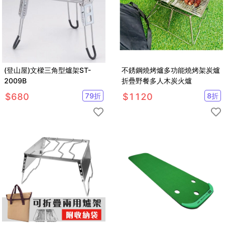
(登山屋)文樑三角型爐架ST-
不銹鋼燒烤爐多功能燒烤架炭爐
2009B
折疊野餐多人木炭火爐
$
680
79
折
$
1120
8
折