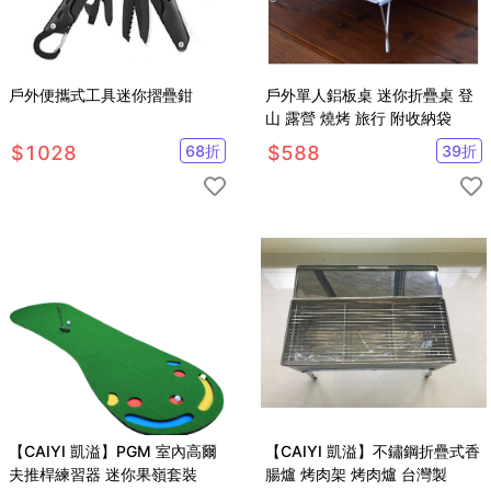
戶外便攜式工具迷你摺疊鉗
戶外單人鋁板桌 迷你折疊桌 登
山 露營 燒烤 旅行 附收納袋
$
1028
68
折
$
588
39
折
【CAIYI 凱溢】PGM 室內高爾
【CAIYI 凱溢】不鏽鋼折疊式香
夫推桿練習器 迷你果嶺套裝
腸爐 烤肉架 烤肉爐 台灣製