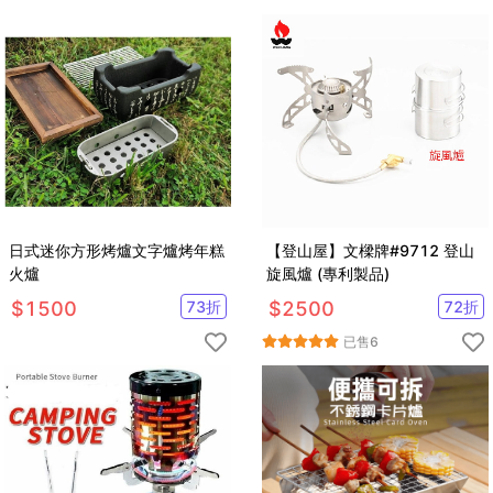
日式迷你方形烤爐文字爐烤年糕
【登山屋】文樑牌#9712 登山
火爐
旋風爐 (專利製品)
$
1500
73
折
$
2500
72
折
已售
6