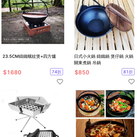
23.5CM鑄鐵螺紋煲+四方爐
日式小火鍋 鑄鐵鍋 煲仔鍋 火鍋
關東煮鍋 吊鍋
$
1680
74
折
$
850
81
折