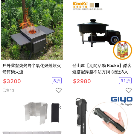
戶外露營燒烤野半氧化燃燒炊火
登山屋【期間活動 Kooke】酷客
箭筒柴火爐
爐搭配厚釜不沾方鍋 (贈送3入
裝瓦斯罐)S-1-2
$
3200
8
折
$
2980
91
折
已售
13