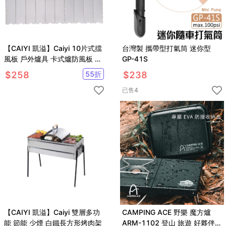
【CAIYI 凱溢】Caiyi 10片式擋
台灣製 攜帶型打氣筒 迷你型
風板 戶外爐具 卡式爐防風板 戶
GP-41S
外燒烤遮風板
$
258
55
折
$
238
已售
4
【CAIYI 凱溢】Caiyi 雙層多功
CAMPING ACE 野樂 魔方爐
能 節能 少煙 白鐵長方形烤肉架
ARM-1102 登山 旅遊 好夥伴