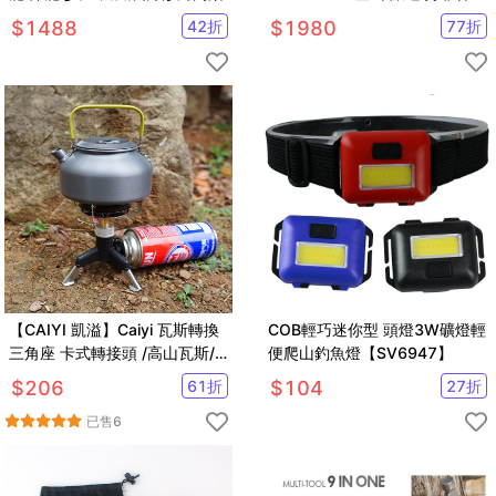
(登山屋)
$
1488
42
折
$
1980
77
折
【CAIYI 凱溢】Caiyi 瓦斯轉換
COB輕巧迷你型 頭燈3W礦燈輕
三角座 卡式轉接頭 /高山瓦斯/
便爬山釣魚燈【SV6947】
卡式瓦斯/登山爐點火槍.瓦斯噴
$
206
61
折
$
104
27
折
槍扁罐轉長罐
已售
6