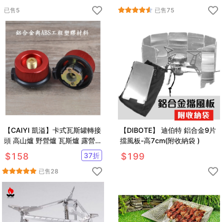
已售
5
已售
75
【CAIYI 凱溢】卡式瓦斯罐轉接
【DIBOTE】 迪伯特 鋁合金9片
頭 高山爐 野營爐 瓦斯爐 露營爐
擋風板-高7cm(附收納袋 )
頭 攻頂爐 長氣罐轉接頭
$
158
37
折
$
199
已售
28