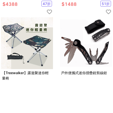
$
4388
47
折
$
1488
51
折
【Treewalker】露遊聚迷你輕
戶外便攜式迷你摺疊鉗剪線鉗
量椅
$
649
52
折
$
1060
72
折
已售
16