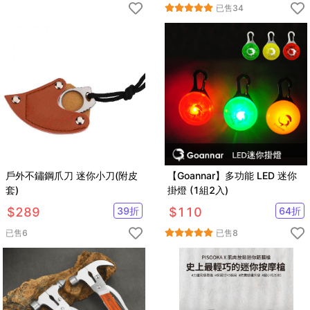
已售
34
戶外不鏽鋼爪刀 迷你小刀(附皮
【Goannar】多功能 LED 迷你
套)
掛燈 (1組2入)
$
289
39
折
$
110
64
折
已售
6
已售
8