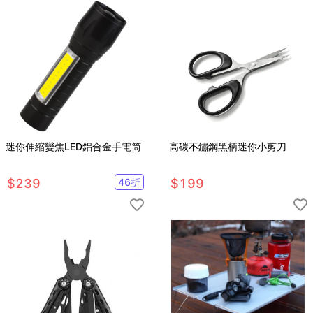
迷你伸縮變焦LED鋁合金手電筒
高碳不鏽鋼黑柄迷你小剪刀
$
239
46
折
$
199