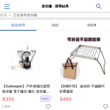
迷你爐 - 搜尋結果
首頁
>
正在搜尋
迷你爐
綜合排序
熱銷
價格
【Outkeeper】戶外便攜式露營
【DIBOTE】 迪伯特 不鏽鋼可
迷你爐 電子爐頭 爐灶 迷你爐頭
折疊爐架
瓦斯爐 點火器 露營爐 迷你快煮
$
356
68
折
$
490
爐
已售
9