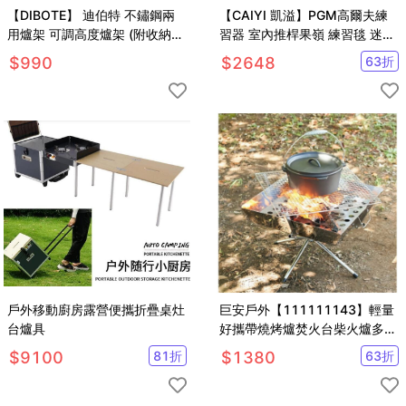
【DIBOTE】 迪伯特 不鏽鋼兩
【CAIYI 凱溢】PGM高爾夫練
用爐架 可調高度爐架 (附收納
習器 室內推桿果嶺 練習毯 迷你
袋)
推桿練習毯 草皮面
$
990
$
2648
63
折
戶外移動廚房露營便攜折疊桌灶
巨安戶外【111111143】輕量
台爐具
好攜帶燒烤爐焚火台柴火爐多功
能燒烤架
$
9100
81
折
$
1380
63
折