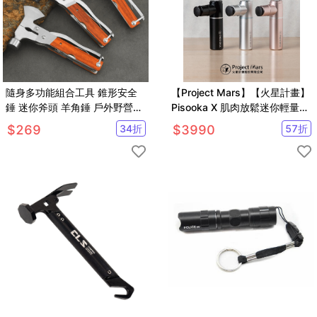
隨身多功能組合工具 錐形安全
【Project Mars】【火星計畫】
錘 迷你斧頭 羊角錘 戶外野營生
Pisooka X 肌肉放鬆迷你輕量筋
存 隨身攜帶 贈收納袋
膜槍(市場最輕/保固最好)
$
269
34
折
$
3990
57
折
【SV61271】