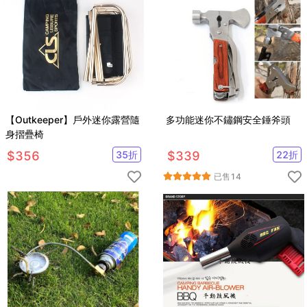
【Outkeeper】戶外迷你露營隨
多功能迷你不鏽鋼安全錘斧頭
身摺疊椅
$
356
35
折
$
339
22
折
已售
14