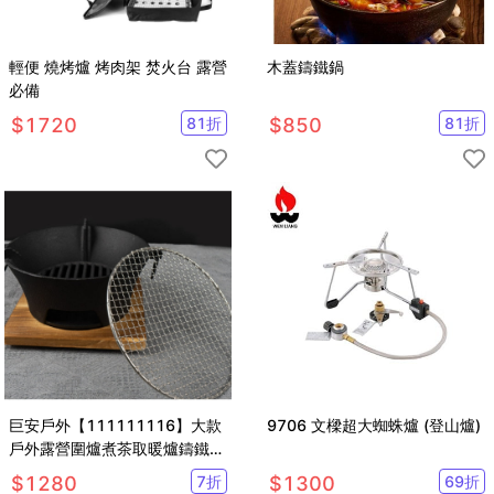
輕便 燒烤爐 烤肉架 焚火台 露營
木蓋鑄鐵鍋
必備
$
1720
81
折
$
850
81
折
巨安戶外【111111116】大款
9706 文樑超大蜘蛛爐 (登山爐)
戶外露營圍爐煮茶取暖爐鑄鐵碳
爐野營木炭燒烤爐
$
1280
7
折
$
1300
69
折