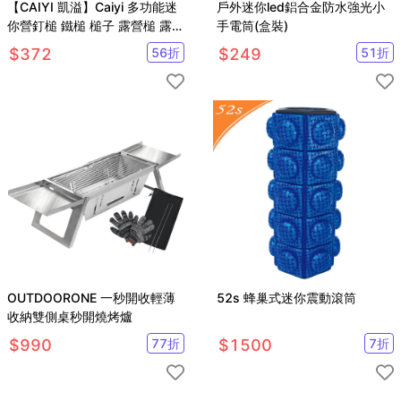
【CAIYI 凱溢】Caiyi 多功能迷
戶外迷你led鋁合金防水強光小
你營釘槌 鐵槌 槌子 露營槌 露營
手電筒(盒裝)
工具 拔釘槌
$
372
56
折
$
249
51
折
OUTDOORONE 一秒開收輕薄
52s 蜂巢式迷你震動滾筒
收納雙側桌秒開燒烤爐
$
990
77
折
$
1500
7
折