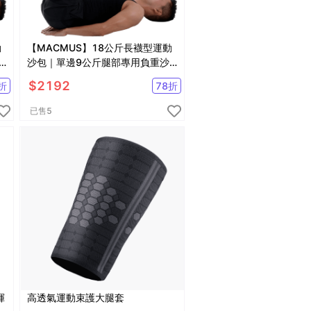
動
【MACMUS】18公斤長襪型運動
沙包｜單邊9公斤腿部專用負重沙
袋｜適合健走、慢跑等運動
$
2192
折
78
折
已售
5
揮
高透氣運動束護大腿套