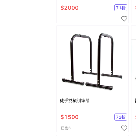
器／室內健身車
$
2000
71
折
徒手雙槓訓練器
$
1500
72
折
已售
6