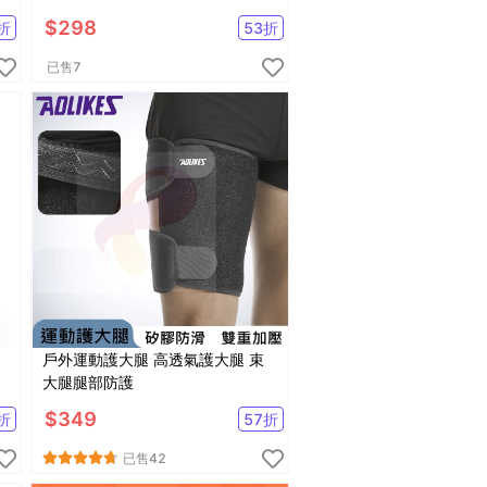
$
298
折
53
折
已售
7
戶外運動護大腿 高透氣護大腿 束
練
大腿腿部防護
$
349
折
57
折
已售
42