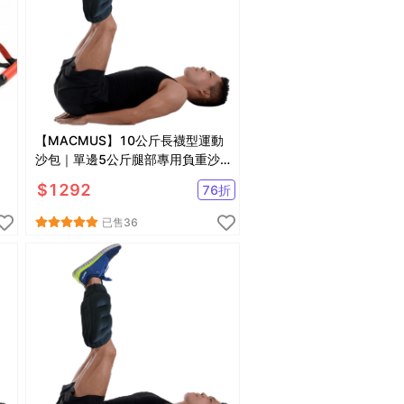
【MACMUS】10公斤長襪型運動
沙包｜單邊5公斤腿部專用負重沙
袋｜適合健走、慢跑等運動
$
1292
76
折
已售
36