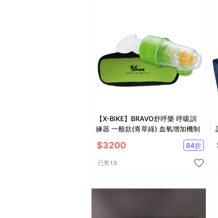
【X-BIKE】BRAVO舒呼樂 呼吸訓
練器 一般款(青草綠) 血氧增加機制
$
3200
84
折
已售
15