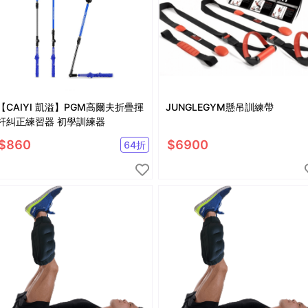
【CAIYI 凱溢】PGM高爾夫折疊揮
JUNGLEGYM懸吊訓練帶
杆糾正練習器 初學訓練器
$
860
$
6900
64
折