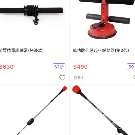
前臂捲重訓練器(烤漆款)
成功牌仰臥起坐輔助器(第2代)
$
630
$
490
62
折
59
已售
4