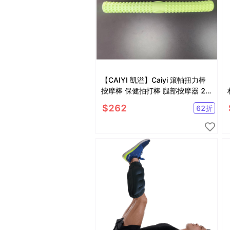
【CAIYI 凱溢】Caiyi 滾軸扭力棒
按摩棒 保健拍打棒 腿部按摩器 2
入
$
262
62
折