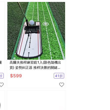
爾
高爾夫推桿練習鏡1入(顏色隨機出
可
貨) 姿勢糾正器 推桿決勝的關鍵
【GF51008】
$
599
折
41
折