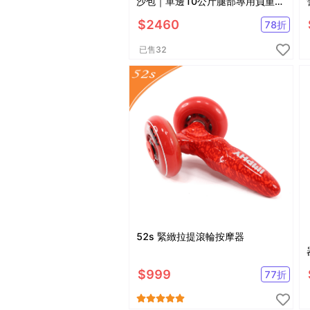
沙包｜單邊10公斤腿部專用負重沙
袋｜適合健走、慢跑等運動
$
2460
78
折
已售
32
52s 緊緻拉提滾輪按摩器
$
999
77
折