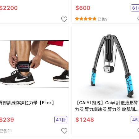
$
2200
$
600
61
已售
9
臀部訓練腳踝拉力帶【Fitek】
【CAIYI 凱溢】Caiyi 計數液壓臂
力器 臂力訓練器 臂力器 腹肌訓
器
$
239
$
1248
41
折
45
已售
21