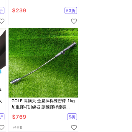
$
239
折
53
折
GOLF 高爾夫 金屬揮桿練習棒 1kg
吊
加重揮杆訓練器 訓練揮桿節奏
【GF52001】
$
769
折
5
折
已售
8