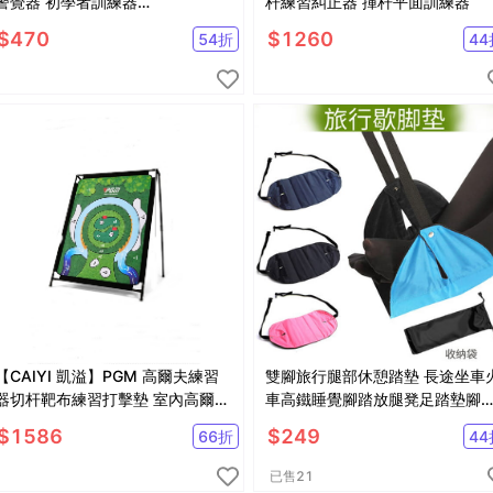
警覺器 初學者訓練器
杆練習糾正器 揮杆平面訓練器
【GF12005】
$
470
$
1260
54
折
44
【CAIYI 凱溢】PGM 高爾夫練習
雙腳旅行腿部休憩踏墊 長途坐車火
器切杆靶布練習打擊墊 室內高爾夫
車高鐵睡覺腳踏放腿凳足踏墊腳
訓練器
床 旅遊必備【SV6773】
$
1586
$
249
66
折
44
已售
21