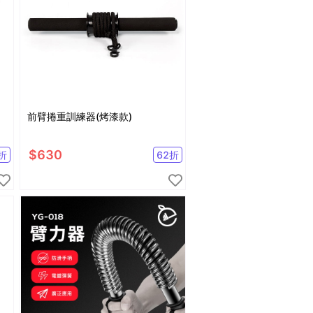
前臂捲重訓練器(烤漆款)
$
630
折
62
折