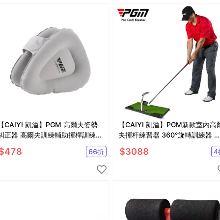
【CAIYI 凱溢】PGM 高爾夫姿勢
【CAIYI 凱溢】PGM新款室內高
糾正器 高爾夫訓練輔助揮桿訓練器
夫揮杆練習器 360°旋轉訓練器 
高爾夫球臂矯正器
調高度支架
$
478
$
3088
66
折
4