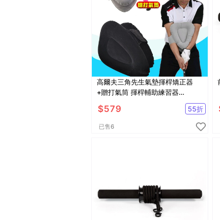
高爾夫三角先生氣墊揮桿矯正器
+贈打氣筒 揮桿輔助練習器
【GF12003】
$
579
55
折
已售
6