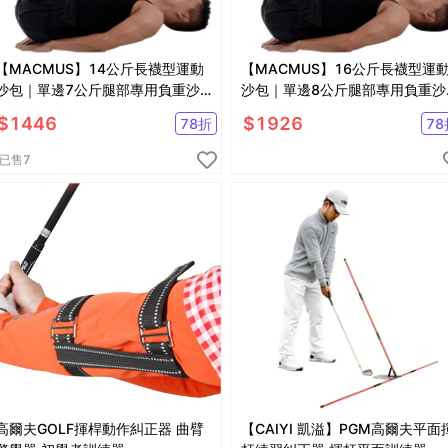
【MACMUS】14公斤長襪型運動
【MACMUS】16公斤長襪型運
沙包｜單邊7公斤腿部專用負重沙
沙包｜單邊8公斤腿部專用負重沙
袋｜適合健走、慢跑等運動
袋｜適合健走、慢跑等運動
$
1446
$
1926
78
折
78
已售
7
高爾夫GOLF揮桿動作糾正器 曲臂
【CAIYI 凱溢】PGM高爾夫平面