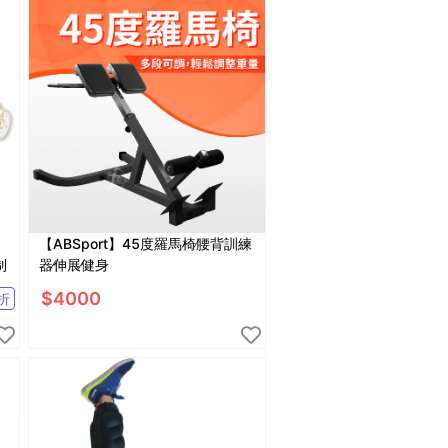
【ABSport】45度羅馬椅∕腰背訓練
制
器∕伸展∕健身
$
4000
折