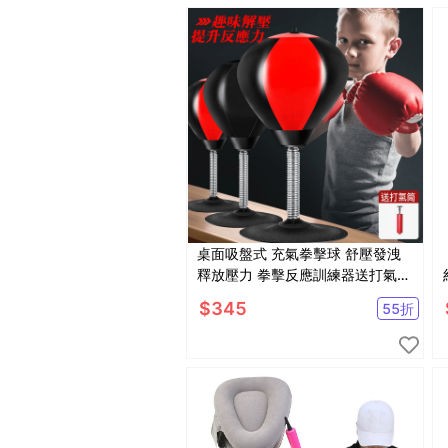
桌面吸盤式 充氣拳擊球 舒壓發洩
釋放壓力 拳擊反應訓練器送打氣筒
【SV61327】
$
345
55
折