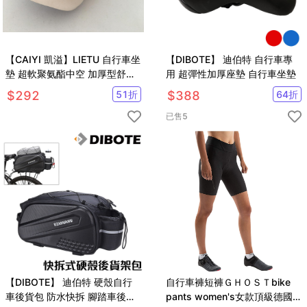
【CAIYI 凱溢】LIETU 自行車坐
【DIBOTE】 迪伯特 自行車專
墊 超軟聚氨酯中空 加厚型舒適
用 超彈性加厚座墊 自行車坐墊
坐墊
$
292
51
折
$
388
64
折
已售
5
【DIBOTE】 迪伯特 硬殼自行
自行車褲短褲ＧＨＯＳＴbike
車後貨包 防水快拆 腳踏車後架
pants women's女款頂級德國