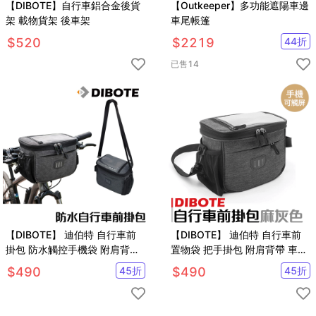
【DIBOTE】自行車鋁合金後貨
【Outkeeper】多功能遮陽車邊
架 載物貨架 後車架
車尾帳篷
$
520
$
2219
44
折
已售
14
【DIBOTE】 迪伯特 自行車前
【DIBOTE】 迪伯特 自行車前
掛包 防水觸控手機袋 附肩背帶
置物袋 把手掛包 附肩背帶 車前
防震大容量 車把包
袋 腳踏車相機包
$
490
45
折
$
490
45
折