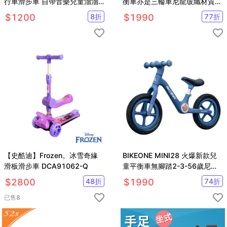
行車滑步車 自帶音樂兒童溜溜
衡車亦是三輪車尼龍玻纖材質滑
車1-3歲寶寶
行車超高顏值多色可選
$
1200
8
折
$
1990
77
折
【史酷迪】Frozen。冰雪奇緣
BIKEONE MINI28 火爆新款兒
滑板滑步車 DCA91062-Q
童平衡車無腳踏2-3-56歲尼龍
玻纖材質滑行車 學步車
$
2800
48
折
$
1990
74
折
已售
8