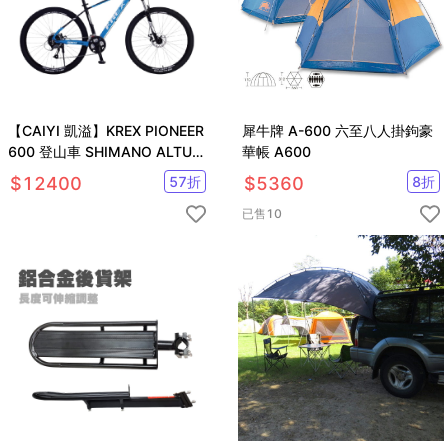
【CAIYI 凱溢】KREX PIONEER
犀牛牌 A-600 六至八人掛鉤豪
600 登山車 SHIMANO ALTUS
華帳 A600
27速 自行車 腳踏車
$
12400
57
折
$
5360
8
折
已售
10