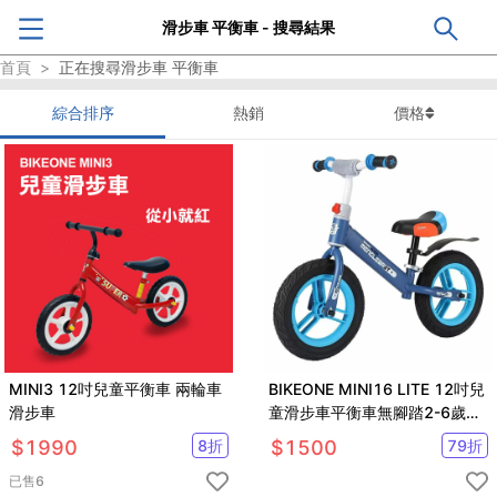
滑步車 平衡車 - 搜尋結果
首頁
>
正在搜尋
滑步車 平衡車
綜合排序
熱銷
價格
MINI3 12吋兒童平衡車 兩輪車
BIKEONE MINI16 LITE 12吋兒
滑步車
童滑步車平衡車無腳踏2-6歲寶
寶兩輪學步車
$
1990
8
折
$
1500
79
折
已售
6