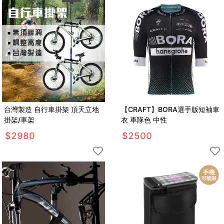
台灣製造 自行車掛架 頂天立地
【CRAFT】BORA選手版短袖車
掛架/車架
衣 車隊色 中性
$
2980
$
2500