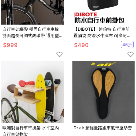
自行車架綁帶 穩固自行車車輪
【DIBOTE】 迪伯特 自行車前
雙面超長可調式鉤環帶 通用型
置物袋 防潑水牛津布 耐磨耐用
自行車 2件組
自行車袋 車前袋 單車包
$
999
$
490
45
折
歐洲製自行車壁掛架 水平室內
Dr.air 超輕量路跑車氣墊座墊套
自行車儲物架