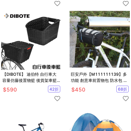
【DIBOTE】 迪伯特 自行車大
巨安戶外【M111111139】多
容量仿藤後置物籃 後貨架車籃
功能 創意車前置物包 防水包 收
菜籃
納包
$
590
42
折
$
450
68
折