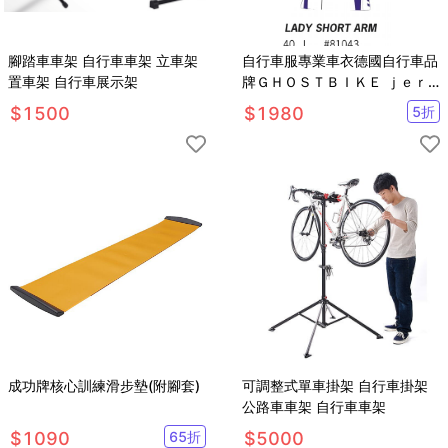
腳踏車車架 自行車車架 立車架
自行車服專業車衣德國自行車品
置車架 自行車展示架
牌ＧＨＯＳＴＢＩＫＥ ｊｅｒ
ｓｅｙ
$
1500
$
1980
5
折
成功牌核心訓練滑步墊(附腳套)
可調整式單車掛架 自行車掛架
公路車車架 自行車車架
$
1090
65
折
$
5000