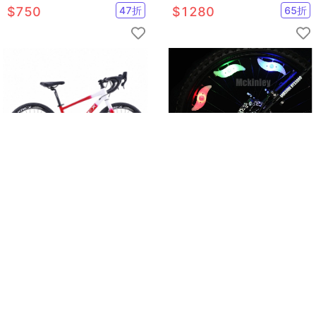
包 附背帶
自行車品牌
$
750
47
折
$
1280
65
折
【CAIYI 凱溢】KREX RS247兒
自行車單車警示照明鋼絲燈七彩
童公路車7速變速
風火輪(2入/組)夜間警示 照明顯
眼 保護安全【AE10133-2】
$
10400
52
折
$
145
35
折
已售
10