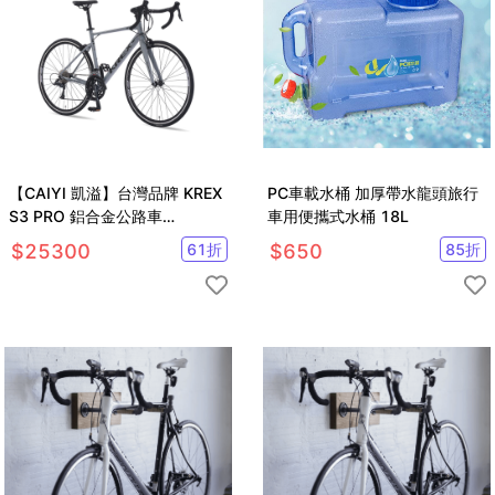
【CAIYI 凱溢】台灣品牌 KREX
PC車載水桶 加厚帶水龍頭旅行
S3 PRO 鋁合金公路車
車用便攜式水桶 18L
SHIMANO SORA R3000 18速
$
25300
61
折
$
650
85
折
自行車