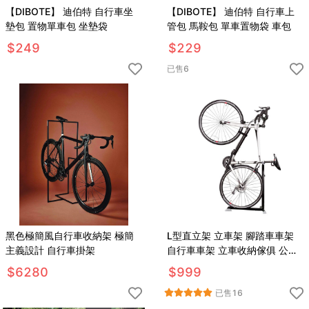
【DIBOTE】 迪伯特 自行車坐
【DIBOTE】 迪伯特 自行車上
墊包 置物單車包 坐墊袋
管包 馬鞍包 單車置物袋 車包
$
249
$
229
已售
6
黑色極簡風自行車收納架 極簡
L型直立架 立車架 腳踏車車架
主義設計 自行車掛架
自行車車架 立車收納傢俱 公路
車車架
$
6280
$
999
已售
16