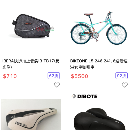
IBERA快拆扣上管袋IB-TB17(反
BIKEONE L5 246 24吋6速變速
光條)
淑女車咖啡車
$
710
62
折
$
5500
92
折