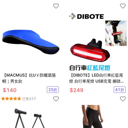
【MACMUS】抗UＶ防曬遮陽
【DIBOTE】LED自行車紅藍尾
帽｜男女款
燈 自行車尾燈 USB充電 腳踏車
燈 後車燈
$
140
25
折
$
249
41
折
已售
217