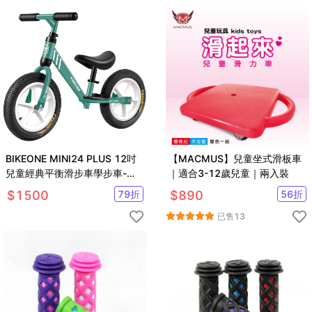
BIKEONE MINI24 PLUS 12吋
【MACMUS】兒童坐式滑板車
兒童經典平衡滑步車學步車-輕
｜適合3-12歲兒童｜兩入裝
量版打氣輪寬輪胎
$
1500
79
折
$
890
56
折
已售
13