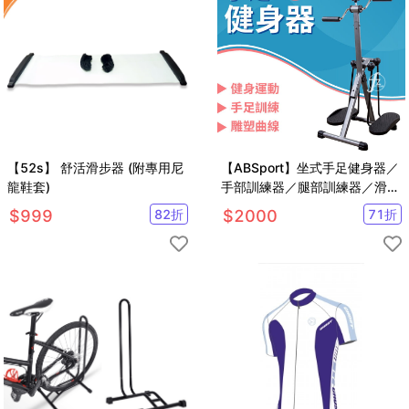
【52s】 舒活滑步器 (附專用尼
【ABSport】坐式手足健身器／
龍鞋套)
手部訓練器／腿部訓練器／滑步
訓練器／室內健身車
$
999
82
折
$
2000
71
折