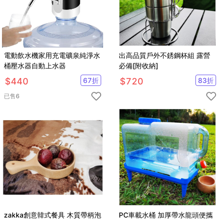
電動飲水機家用充電礦泉純淨水
出高品質戶外不銹鋼杯組 露營
桶壓水器自動上水器
必備[附收納]
$
440
67
折
$
720
83
折
已售
6
zakka創意韓式餐具 木質帶柄泡
PC車載水桶 加厚帶水龍頭便攜