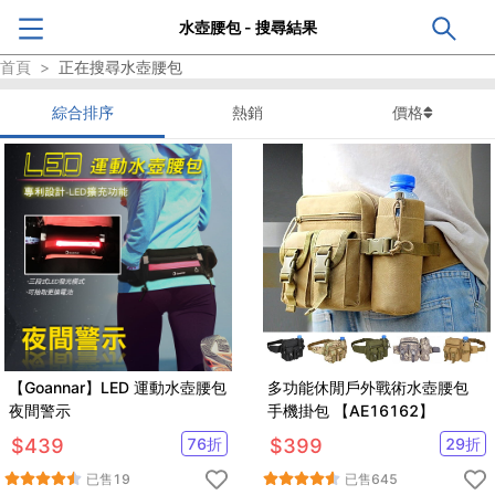
水壺腰包 - 搜尋結果
首頁
>
正在搜尋
水壺腰包
綜合排序
熱銷
價格
【Goannar】LED 運動水壺腰包
多功能休閒戶外戰術水壺腰包
夜間警示
手機掛包 【AE16162】
$
439
76
折
$
399
29
折
已售
19
已售
645