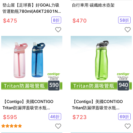
登山屋【足球賽】好GOAL力吸
自行車用 碳纖維水壺架
管運動瓶780ml(A6KT2601N
果綠)
$
475
8
折
$
470
58
折
【Contigo】美國CONTIGO
【Contigo】美國CONTIGO
Tritan防漏彈蓋吸管水瓶
Tritan防漏彈蓋吸管水瓶
590ccAshland(冷水瓶/運動水
946ccAshland(冷水瓶/運動水
$
595
46
折
$
723
69
折
壺)
壺)