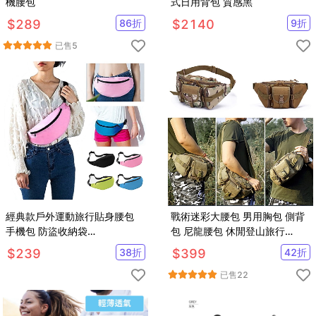
機腰包
式日用背包 質感黑
$
289
86
折
$
2140
9
折
已售
5
經典款戶外運動旅行貼身腰包
戰術迷彩大腰包 男用胸包 側背
手機包 防盜收納袋
包 尼龍腰包 休閒登山旅行
【AE16163】
【AE16172】
$
239
38
折
$
399
42
折
已售
22