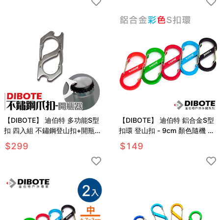
【DIBOTE】 迪伯特 多功能S型
【DIBOTE】 迪伯特 鋁合金S型
扣 四入組 不鏽鋼登山扣+開瓶
扣環 登山扣 - 9cm 顏色隨機 大
器 登山掛扣S爪扣
款
$
299
$
149