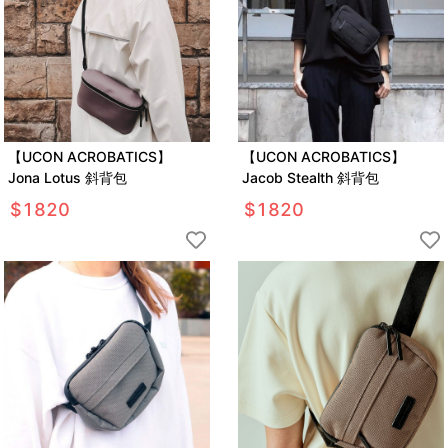
【UCON ACROBATICS】
【UCON ACROBATICS】
Jona Lotus 斜背包
Jacob Stealth 斜背包
$
1820
$
1820