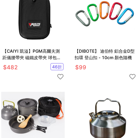
【CAIYI 凱溢】PGM高爾夫測
【DIBOTE】 迪伯特 鋁合金D型
距儀腰帶夾 磁鐵皮帶夾 球包卡
扣環 登山扣 - 10cm 顏色隨機
扣磁吸 硬殼保護套
$
482
46
折
$
99