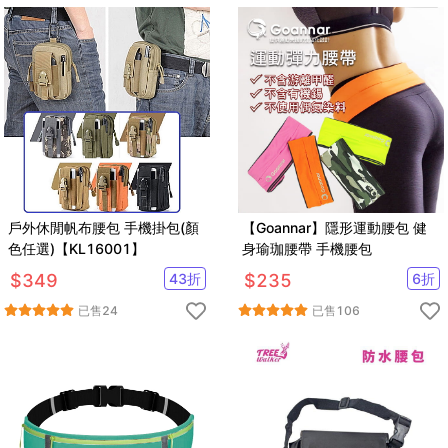
戶外休閒帆布腰包 手機掛包(顏
【Goannar】隱形運動腰包 健
色任選)【KL16001】
身瑜珈腰帶 手機腰包
$
349
43
折
$
235
6
折
已售
24
已售
106