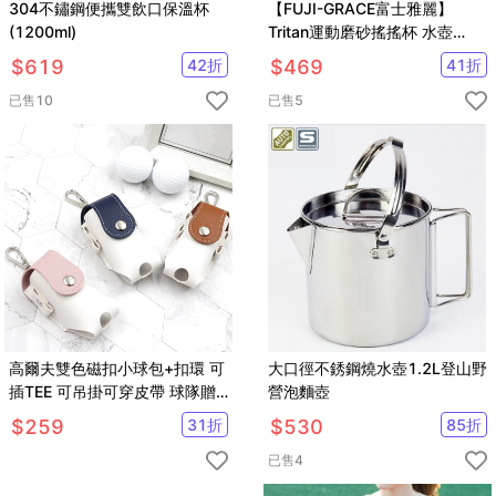
304不鏽鋼便攜雙飲口保溫杯
【FUJI-GRACE富士雅麗】
(1200ml)
Tritan運動磨砂搖搖杯 水壺
800ml
$
619
42
折
$
469
41
折
已售
10
已售
5
高爾夫雙色磁扣小球包+扣環 可
大口徑不銹鋼燒水壺1.2L登山野
插TEE 可吊掛可穿皮帶 球隊贈
營泡麵壺
品 獎品【GF05008】
$
259
31
折
$
530
85
折
已售
4