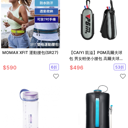
MOMAX XFIT 運動腰包(SR27)
【CAIYI 凱溢】PGM高爾夫球
包 男女輕便小腰包 高爾夫球磁
吸腰包 迷你球包掛件
$
590
6
折
$
496
53
折