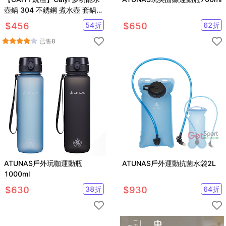
壺鍋 304 不銹鋼 煮水壺 套鍋
野炊鍋具 露營鍋具 附收納袋
$
456
54
折
$
650
62
折
已售
8
ATUNAS戶外玩咖運動瓶
ATUNAS戶外運動抗菌水袋2L
1000ml
$
630
38
折
$
930
64
折