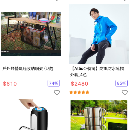
戶外野營鐵絲收納網架 (L號)
【Attis亞特司】防風防水連帽
外套_4色
$
610
74
折
$
2480
85
折