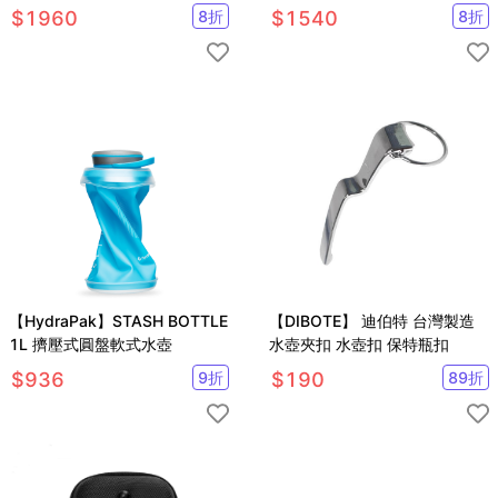
臀包.休閒隨身背包.
屋)
$
1960
8
折
$
1540
8
折
【HydraPak】STASH BOTTLE
【DIBOTE】 迪伯特 台灣製造
1L 擠壓式圓盤軟式水壺
水壺夾扣 水壺扣 保特瓶扣
$
936
9
折
$
190
89
折