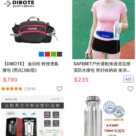
【DIBOTE】 迪伯特 輕便透氣
SAFEBET戶外運動海邊漂流溯
腰包 (黑/紅/綠/藍)
溪防水腰包 密封收納袋 衝浪潛
水漂流袋【SV6501】
$
790
$
235
4
折
已售
40