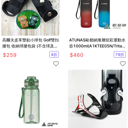
高爾夫皮革雙釦小球包 Golf雙扣
ATUNAS歐都納漸層炫彩運動水
腰包 收納球腰包袋 (不含球及配
壺1000ml(A1KTEE05N/Tritan/
件)【GF05007】
無毒)
$
259
4
折
$
460
79
折