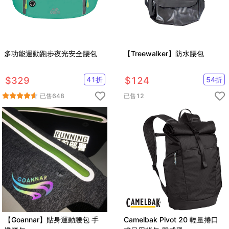
多功能運動跑步夜光安全腰包
【Treewalker】防水腰包
$
329
41
折
$
124
54
折
已售
648
已售
12
【Goannar】貼身運動腰包 手
Camelbak Pivot 20 輕量捲口