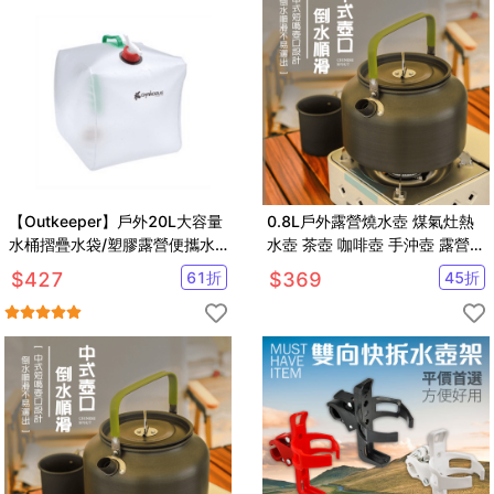
【Outkeeper】戶外20L大容量
0.8L戶外露營燒水壺 煤氣灶熱
水桶摺疊水袋/塑膠露營便攜水
水壺 茶壺 咖啡壺 手沖壺 露營登
壺
山必備【SV61254】
$
427
61
折
$
369
45
折