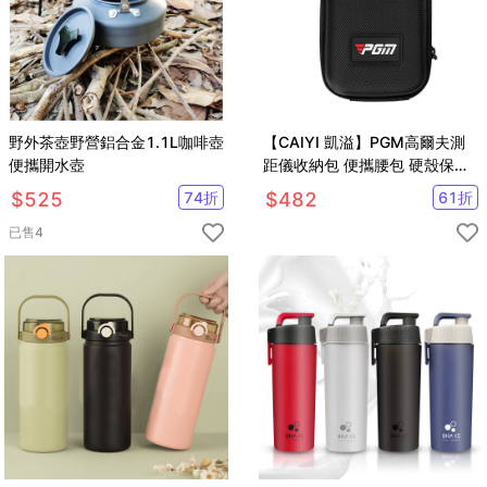
野外茶壺野營鋁合金1.1L咖啡壺
【CAIYI 凱溢】PGM高爾夫測
便攜開水壺
距儀收納包 便攜腰包 硬殼保護
套
$
525
74
折
$
482
61
折
已售
4