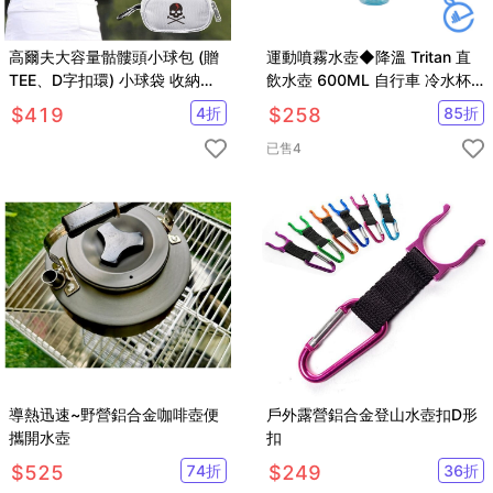
高爾夫大容量骷髏頭小球包 (贈
運動噴霧水壺◆降溫 Tritan 直
TEE、D字扣環) 小球袋 收納小
飲水壺 600ML 自行車 冷水杯
腰包【GF05009】
外出杯 寶特瓶 太空杯 飲料
$
419
4
折
$
258
85
折
已售
4
導熱迅速~野營鋁合金咖啡壺便
戶外露營鋁合金登山水壺扣D形
攜開水壺
扣
$
525
74
折
$
249
36
折