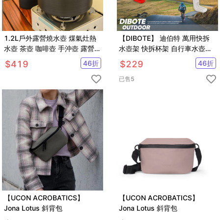
1.2L戶外露營燒水壺 煤氣灶熱
【DIBOTE】 迪伯特 萬用快拆
水壺 茶壺 咖啡壺 手沖壺 露營登
水壺架 快拆杯架 自行車水壺架
山必備【SV61254】
快拆式架
$
419
46
折
$
229
46
折
已售
5
【UCON ACROBATICS】
【UCON ACROBATICS】
Jona Lotus 斜背包
Jona Lotus 斜背包