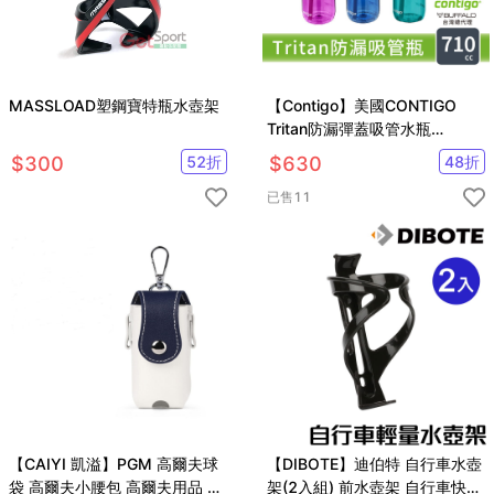
MASSLOAD塑鋼寶特瓶水壺架
【Contigo】美國CONTIGO
Tritan防漏彈蓋吸管水瓶
710ccAshland(冷水瓶/運動水
$
300
52
折
$
630
48
折
壺)
已售
11
【CAIYI 凱溢】PGM 高爾夫球
【DIBOTE】迪伯特 自行車水壺
袋 高爾夫小腰包 高爾夫用品 皮
架(2入組) 前水壺架 自行車快拆