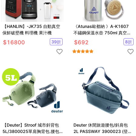
【HANLIN】-JK735 自動真空
《Atunas歐都納 》A-K1607
保鮮破壁機 料理機 果汁機
不鏽鋼保溫水壺 750ml 真空斷
熱瓶
$
16800
39
折
$
692
8
折
【Deuter】Stroof 城市斜背包
Deuter 休閒旅遊腰包/斜肩包
5L/3800025單肩胸背包.腰包.
2L PASSWAY 3900023 (登山