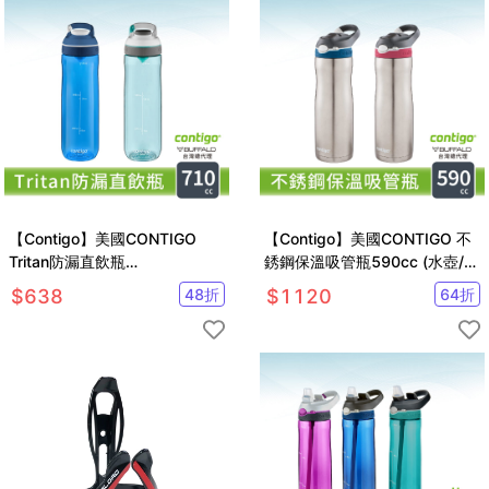
【Contigo】美國CONTIGO
【Contigo】美國CONTIGO 不
Tritan防漏直飲瓶
銹鋼保溫吸管瓶590cc (水壺/水
Cortland710cc(冷水瓶/運動水
壺/汽車杯)
$
638
48
折
$
1120
64
折
壺)