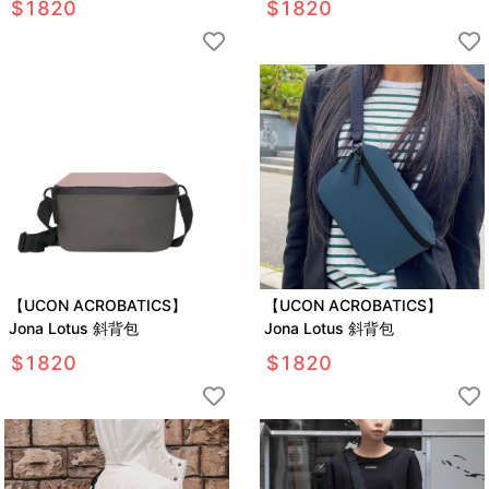
$
1820
$
1820
【UCON ACROBATICS】
【UCON ACROBATICS】
Jona Lotus 斜背包
Jona Lotus 斜背包
$
1820
$
1820