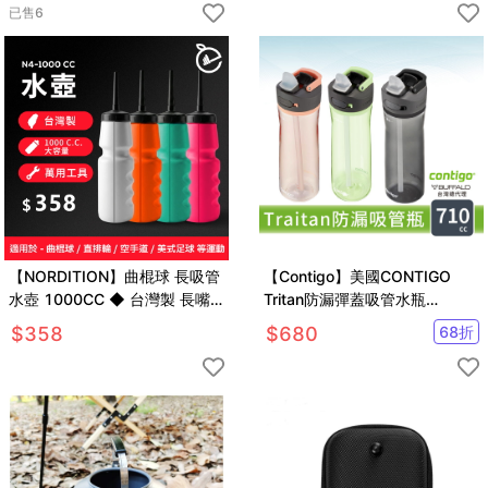
已售
6
【NORDITION】曲棍球 長吸管
【Contigo】美國CONTIGO
水壺 1000CC ◆ 台灣製 長嘴
Tritan防漏彈蓋吸管水瓶
水壺 適用曲棍球 空手道 外銷品
710ccAshland2.0(冷水瓶/運
$
358
$
680
68
折
質 運動水瓶
動水壺)