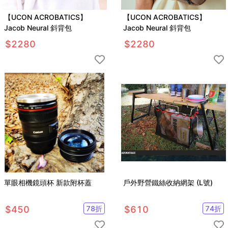
【UCON ACROBATICS】
【UCON ACROBATICS】
Jacob Neural 斜背包
Jacob Neural 斜背包
$
2280
$
2280
單眼相機鏡頭杯 新款附杯蓋
戶外野營鐵絲收納網架 (L號)
$
450
78
折
$
610
74
折