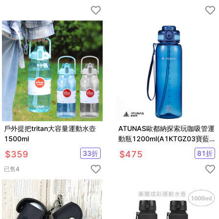
戶外提把tritan大容量運動水壺
ATUNAS歐都納探索玩咖吸管運
1500ml
動瓶1200ml(A1KTGZ03寶藍/
運動水瓶/吸管水壺)
$
359
33
折
$
475
81
折
已售
4