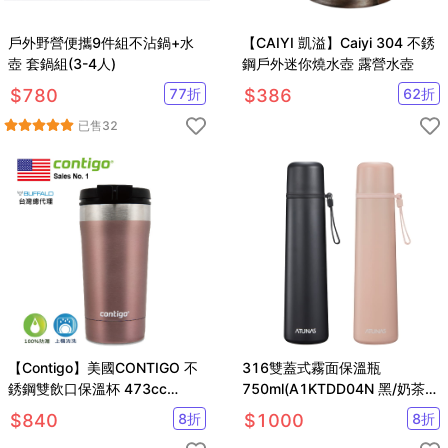
戶外野營便攜9件組不沾鍋+水
【CAIYI 凱溢】Caiyi 304 不銹
壺 套鍋組(3-4人)
鋼戶外迷你燒水壺 露營水壺
$
780
77
折
$
386
62
折
已售
32
【Contigo】美國CONTIGO 不
316雙蓋式霧面保溫瓶
銹鋼雙飲口保溫杯 473cc
750ml(A1KTDD04N 黑/奶茶
(16oz)
色/水壺/真空保溫瓶)
$
840
8
折
$
1000
8
折