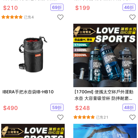
革高爾夫球包
水壺架 快拆水壺架
$
210
69
折
$
199
46
折
已售
4
IBERA手把水壺袋IB-HB10
[1700ml] 便攜太空杯戶外運動
水壺 大容量吸管杯 防摔耐磨耐
熱 有刻度 隨行杯 健身水壺
$
490
59
折
$
248
48
折
已售
21