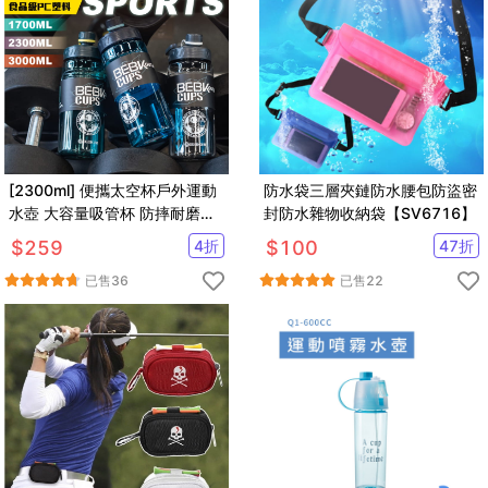
[2300ml] 便攜太空杯戶外運動
防水袋三層夾鏈防水腰包防盜密
水壺 大容量吸管杯 防摔耐磨耐
封防水雜物收納袋【SV6716】
熱 有刻度 隨行杯 健身水壺
$
259
4
折
$
100
47
折
已售
36
已售
22