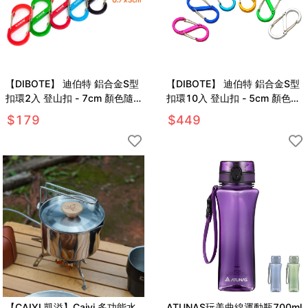
【DIBOTE】 迪伯特 鋁合金S型
【DIBOTE】 迪伯特 鋁合金S型
扣環2入 登山扣 - 7cm 顏色隨
扣環10入 登山扣 - 5cm 顏色隨
機 中款
機 小款
$
179
$
449
【CAIYI 凱溢】Caiyi 多功能水
ATUNAS玩美曲線運動瓶700ml