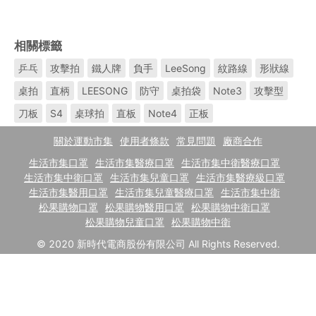
相關標籤
乒乓
攻擊拍
鐵人牌
負手
LeeSong
紋路線
形狀線
桌拍
直柄
LEESONG
防守
桌拍袋
Note3
攻擊型
刀板
S4
桌球拍
直板
Note4
正板
關於運動市集
使用者條款
常見問題
廠商合作
生活市集口罩
生活市集醫療口罩
生活市集中衛醫療口罩
生活市集中衛口罩
生活市集兒童口罩
生活市集醫療級口罩
生活市集醫用口罩
生活市集兒童醫療口罩
生活市集中衛
松果購物口罩
松果購物醫用口罩
松果購物中衛口罩
松果購物兒童口罩
松果購物中衛
© 2020 新時代電商股份有限公司 All Rights Reserved.