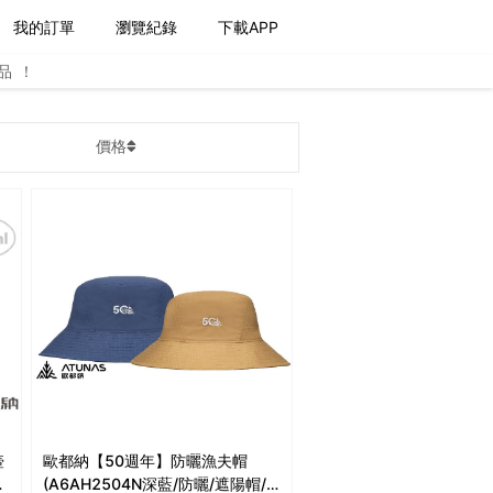
我的訂單
瀏覽紀錄
下載APP
品！
價格
壺
歐都納【50週年】防曬漁夫帽
(A6AH2504N深藍/防曬/遮陽帽/