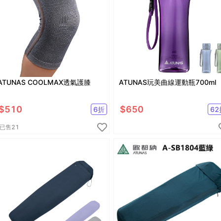
ATUNAS COOLMAX透氣護膝
ATUNAS玩美曲線運動瓶700ml
$
510
$
650
6
折
62
已售
21