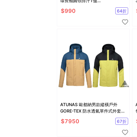
環長袖圓領排汗T恤
A6TS2536MC
$
990
64
折
ATUNAS 歐都納男款縱橫戶外
GORE-TEX 防水透氣單件式外套
A1GTGZ03M
$
7950
67
折