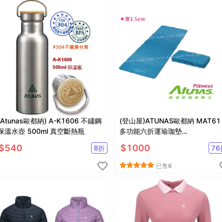
(Atunas歐都納) A-K1606 不鏽鋼
(登山屋)ATUNAS歐都納 MAT61
保溫水壺 500ml 真空斷熱瓶
多功能六折運瑜珈墊
182*60.5*1.5cm )
$
540
$
1000
8
折
76
已售
6