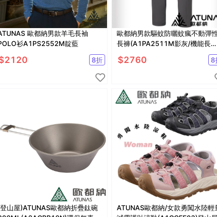
ATUNAS 歐都納男款羊毛長袖
歐都納男款驅蚊防曬蚊瘋不動彈
POLO衫A1PS2552M靛藍
長褲(A1PA2511M影灰/機能長褲
防蚊褲)
$
2120
$
2760
8
折
8
(登山屋)ATUNAS歐都納折疊鈦碗
ATUNAS歐都納/女款勇闖水陸輕