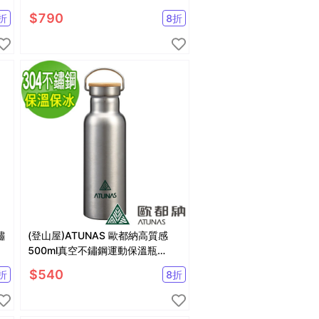
漁夫帽/台灣製)
$
790
折
8
折
鏽
(登山屋)ATUNAS 歐都納高質感
500ml真空不鏽鋼運動保溫瓶
A1KTBB06N
$
540
折
8
折