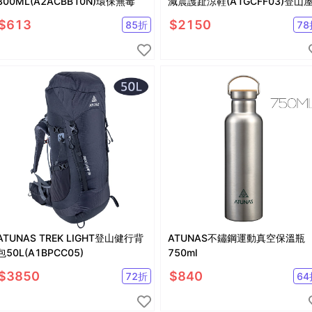
300ML(A2ACBB10N)環保無毒
減震護趾涼鞋(A1GCFF03)登山
$
613
$
2150
85
折
78
ATUNAS TREK LIGHT登山健行背
ATUNAS不鏽鋼運動真空保溫瓶
包50L(A1BPCC05)
750ml
$
3850
$
840
72
折
64