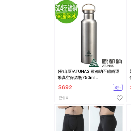
(登山屋)ATUNAS 歐都納不鏽鋼運
動真空保溫瓶750ml
(A1KTBB07N
$
692
8
折
已售
6