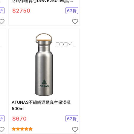
屋
防風保暖背心(A6VE2501M黑/刷
毛保暖/防潑水)
$
2750
折
63
折
ATUNAS不鏽鋼運動真空保溫瓶
500ml
$
670
折
62
折