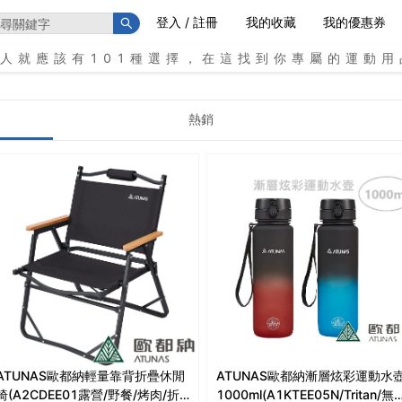
登入 / 註冊
我的收藏
我的優惠券
個人就應該有101種選擇，在這找到你專屬的運動用
熱銷
ATUNAS歐都納輕量靠背折疊休閒
ATUNAS歐都納漸層炫彩運動水
椅(A2CDEE01露營/野餐/烤肉/折
1000ml(A1KTEE05N/Tritan/無