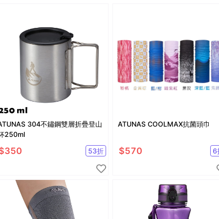
ATUNAS 304不鏽鋼雙層折疊登山
ATUNAS COOLMAX抗菌頭巾
杯250ml
$
350
$
570
53
折
6