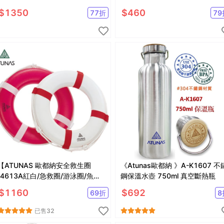
疊2色 (登山屋)
毒)
$
1350
$
460
77
折
79
【ATUNAS 歐都納安全救生圈
《Atunas歐都納 》A-K1607 不
(4613A紅白/急救圈/游泳圈/魚雷
鋼保溫水壺 750ml 真空斷熱瓶
浮標/浮板)
$
1160
$
692
69
折
8
已售
32