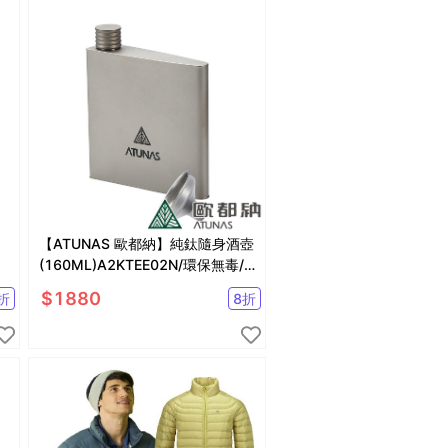
【ATUNAS 歐都納】純鈦隨身酒壺
(160ML)A2KTEE02N/環保無毒/
輕量耐用/登山露營
$
1880
折
8
折