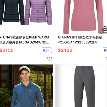
ATUNAS歐都納女款KEEP WARM
ATUNAS 歐都納女款羊毛長袖
輕量羽絨外套(A6GAGZ04W/輕羽
POLO衫A1PS2553W灰粉
絨/保暖/抗潑水)
$
3150
$
2120
65
折
8