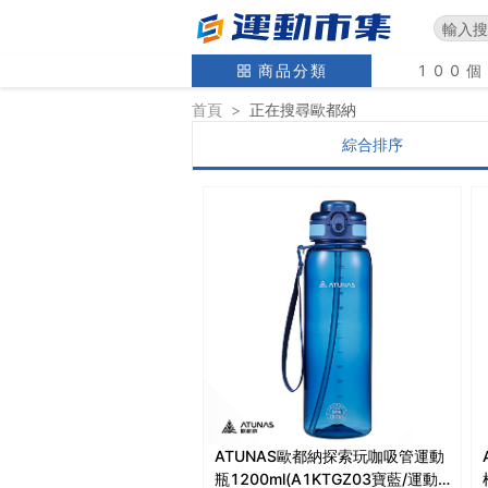
商品分類
100
首頁
>
正在搜尋
歐都納
綜合排序
ATUNAS歐都納探索玩咖吸管運動
瓶1200ml(A1KTGZ03寶藍/運動