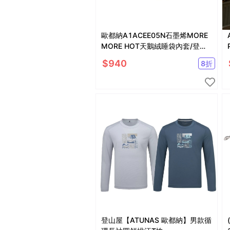
歐都納A1ACEE05N石墨烯MORE
MORE HOT天鵝絨睡袋內套/登山
屋
$
940
8
折
登山屋【ATUNAS 歐都納】男款循