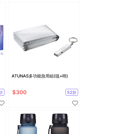
ATUNAS多功能急用組(毯+哨)
$
300
折
52
折