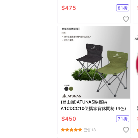
水瓶/吸管水壺)
$
475
81
折
(登山屋)ATUNAS歐都納
A1CDCC10便攜靠背休閒椅 (4色)
$
450
71
折
已售
18