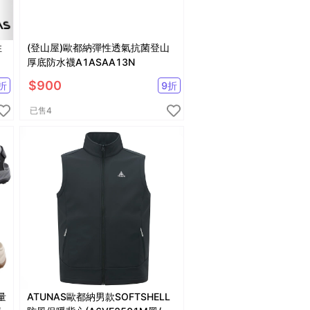
性
(登山屋)歐都納彈性透氣抗菌登山
/
厚底防水襪A1ASAA13N
$
900
折
9
折
已售
4
量
ATUNAS歐都納男款SOFTSHELL