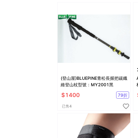
(登山屋)BLUEPINE青松長握把碳纖
維登山杖型號：MY2001黑
$
1400
79
折
已售
4