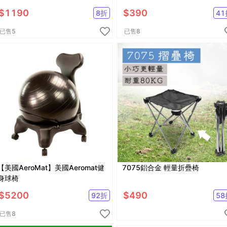
$
1190
$
390
8
折
41
已售
5
已售
8
【美國AeroMat】美國Aeromat健
7075鋁合金 輕量折疊椅
身球椅
$
5200
$
490
92
折
58
已售
8