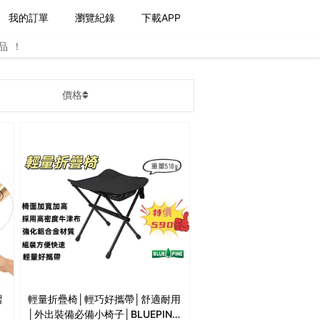
我的訂單
瀏覽紀錄
下載APP
品！
價格
摺
輕量折疊椅│輕巧好攜帶│舒適耐用
│外出裝備必備小椅子│BLUEPINE