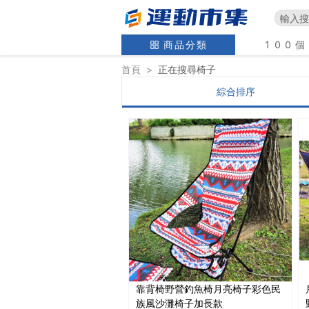
商品分類
100
首頁
>
正在搜尋
椅子
綜合排序
靠背椅野營釣魚椅月亮椅子彩色民
族風沙灘椅子加長款