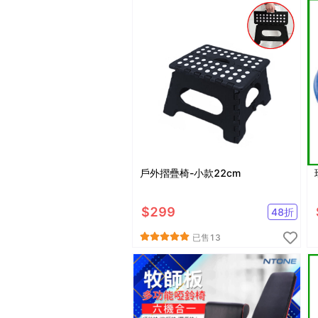
戶外摺疊椅-小款22cm
$
299
48
折
已售
13