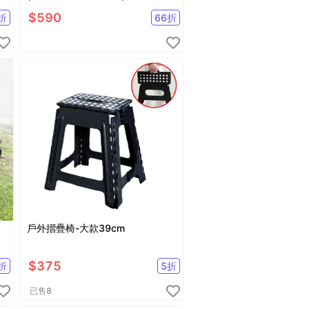
青松B72501
$
590
折
66
折
戶外摺疊椅-大款39cm
$
375
折
5
折
已售
8