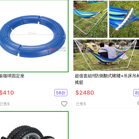
瑜珈球固定座
超值套組!!防側翻式鞦韆+吊床吊
搖籃
$
410
$
2480
56
折
8
已售
5
已售
5