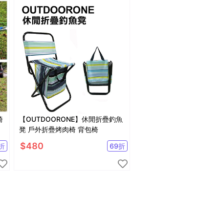
椅
【OUTDOORONE】休閒折疊釣魚
凳 戶外折疊烤肉椅 背包椅
$
480
折
69
折