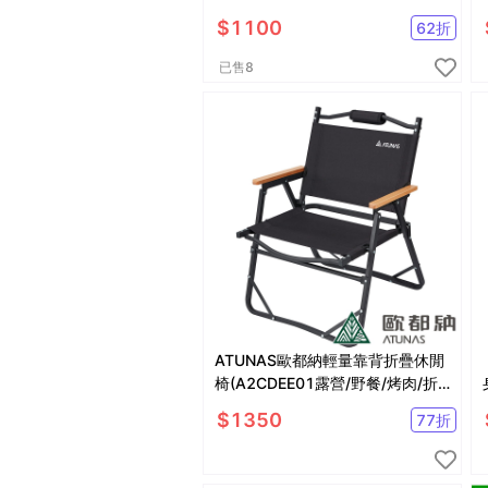
$
1100
62
折
已售
8
ATUNAS歐都納輕量靠背折疊休閒
椅(A2CDEE01露營/野餐/烤肉/折
疊2色 (登山屋)
$
1350
77
折