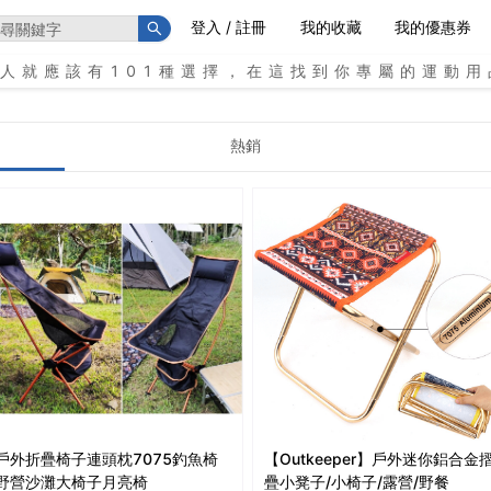
登入 / 註冊
我的收藏
我的優惠券
個人就應該有101種選擇，在這找到你專屬的運動用
熱銷
戶外折疊椅子連頭枕7075釣魚椅
【Outkeeper】戶外迷你鋁合金
野營沙灘大椅子月亮椅
疊小凳子/小椅子/露營/野餐