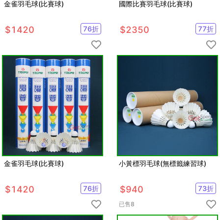
金雀羽毛球(比賽球)
國際比賽羽毛球(比賽球)
$
1420
76
折
$
2350
77
折
金雀羽毛球(比賽球)
小黃標羽毛球(無標籤練習球)
$
1420
76
折
$
940
73
折
已售
8