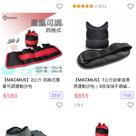
擊等運動
已售
52
【MACMUS】2公斤 四格式重
【MACMUS】1公斤跆拳道專
量可調運動沙包
用運動沙包｜3倍加強不易破損
及踢爆｜可綁手腕腳踝運動沙包
$
580
55
折
$
655
75
折
已售
5