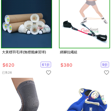
大黃標羽毛球(無標籤練習球)
綁腳拉繩組
$
620
61
折
$
380
9
折
已售
26