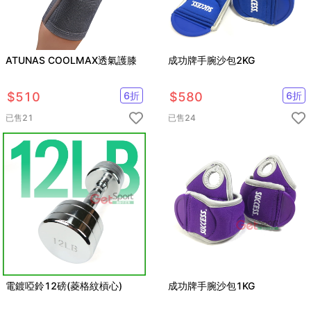
ATUNAS COOLMAX透氣護膝
成功牌手腕沙包2KG
$
510
6
折
$
580
6
折
已售
21
已售
24
電鍍啞鈴12磅(菱格紋槓心)
成功牌手腕沙包1KG