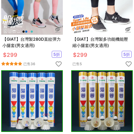
【GIAT】台灣製280D直紋彈力
【GIAT】台灣製多功能機能壓
小腿套(男女適用)
縮小腿套(男女適用)
$
299
5
折
$
299
5
折
已售
36
已售
5