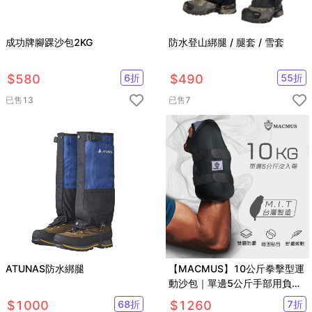
成功牌腳踝沙包2KG
防水登山綁腿 / 腿套 / 雪套
$
580
6
折
$
490
55
折
已售
13
已售
7
ATUNAS防水綁腿
【MACMUS】10公斤拳擊型運
動沙包｜單邊5公斤手部用負重
沙袋｜適合拳擊、散打、自由博
$
1000
68
折
$
1260
7
折