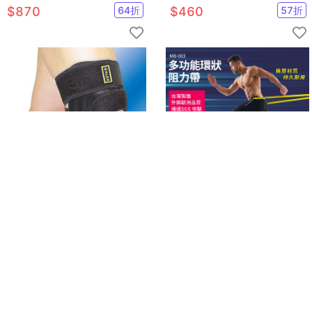
$
870
64
折
$
460
57
折
【ALEX】 T-24 調整型護膝有
50磅 紅色 多功能環狀阻力帶◆
側條支撐，加強膝蓋防護
台灣製 阻力圈 拉力帶 拉筋帶 健
身房 彈力繩 訓練 TRX 阻力
$
688
6
折
$
559
95
折
已售
45
已售
9