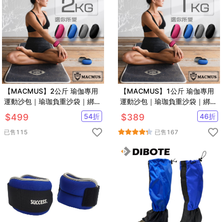
【MACMUS】2公斤 瑜伽專用
【MACMUS】1公斤 瑜伽專用
運動沙包｜瑜珈負重沙袋｜綁手
運動沙包｜瑜珈負重沙袋｜綁手
沙包
沙包
$
499
54
折
$
389
46
折
已售
115
已售
167