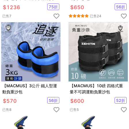
沙袋｜適合拳擊、散打、自由博
$
1236
75
折
$
650
56
折
擊等運動
已售
7
已售
24
【MACMUS】3公斤 鐵人型運
【MACMUS】10磅 四格式重
動負重沙包
量不可調運動負重沙包
$
570
56
折
$
600
52
折
已售
8
已售
5