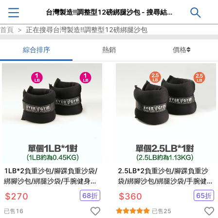
台灣製造!!調整型12磅綁腿沙包 - 搜尋結果
首頁
>
正在搜尋
台灣製造!!調整型12磅綁腿沙包
綜合排序
熱銷
價格
1LB*2負重沙包/腳踝負重沙袋/
2.5LB*2負重沙包/腳踝負重沙
綁腳沙包/綁腿沙袋/手腕健身沙
袋/綁腳沙包/綁腿沙袋/手腕健身
包/腳踝沙包 Fitek
沙包/腳踝沙包 Fitek
$
270
68
折
$
360
65
折
已售
16
已售
25