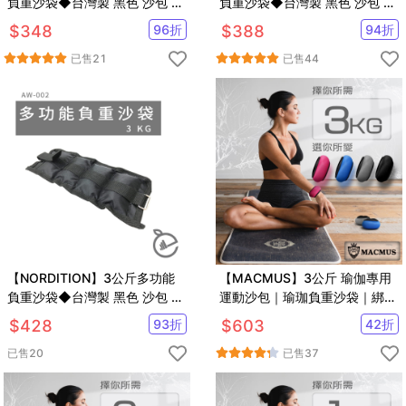
負重沙袋◆台灣製 黑色 沙包 綁
負重沙袋◆台灣製 黑色 沙包 綁
腿 運動 負重 復健 長照 跑步 瑜
腿 運動 負重 復健 長照 跑步 瑜
$
348
96
折
$
388
94
折
珈 重訓 腳力 田徑
珈 重訓 腳力 田徑
已售
21
已售
44
【NORDITION】3公斤多功能
【MACMUS】3公斤 瑜伽專用
負重沙袋◆台灣製 黑色 沙包 綁
運動沙包｜瑜珈負重沙袋｜綁手
腿 運動 負重 復健 長照 跑步 瑜
沙包
$
428
93
折
$
603
42
折
珈 重訓 腳力 田徑
已售
20
已售
37