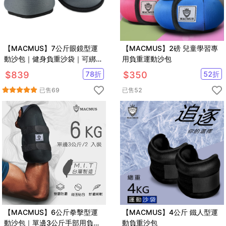
【MACMUS】7公斤眼鏡型運
【MACMUS】2磅 兒童學習專
動沙包｜健身負重沙袋｜可綁手
用負重運動沙包
腕腳踝復健沙包｜多色可選
$
839
78
折
$
350
52
折
已售
69
已售
52
【MACMUS】6公斤拳擊型運
【MACMUS】4公斤 鐵人型運
動沙包｜單邊3公斤手部用負重
動負重沙包