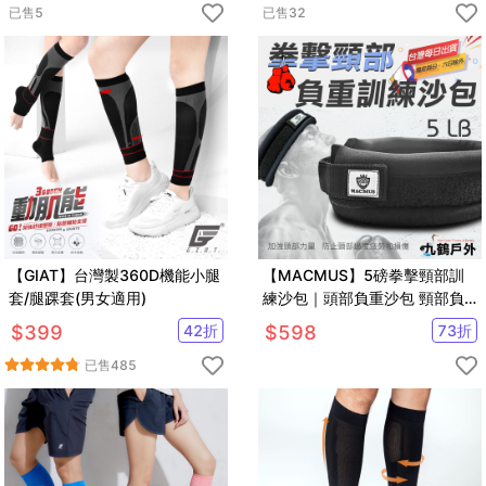
已售
5
已售
32
【GIAT】台灣製360D機能小腿
【MACMUS】5磅拳擊頸部訓
套/腿踝套(男女適用)
練沙包｜頭部負重沙包 頸部負
重沙包 脖子運動沙包MMA頸部
$
399
42
折
$
598
73
折
負重頭部負重
已售
485