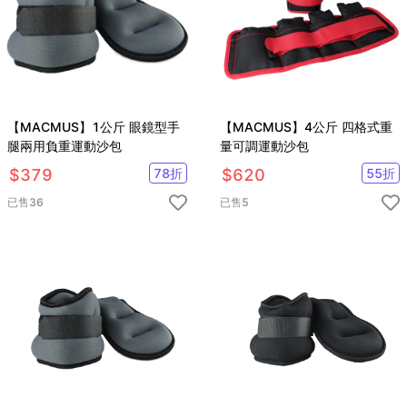
【MACMUS】1公斤 眼鏡型手
【MACMUS】4公斤 四格式重
腿兩用負重運動沙包
量可調運動沙包
$
379
78
折
$
620
55
折
已售
36
已售
5