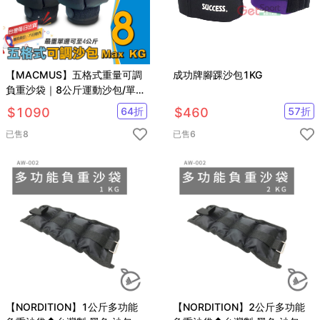
【MACMUS】五格式重量可調
成功牌腳踝沙包1KG
負重沙袋｜8公斤運動沙包/單邊
4公斤負重沙包 重量可調沙包
$
1090
64
折
$
460
57
折
綁手沙包 綁腿沙包
已售
8
已售
6
【NORDITION】1公斤多功能
【NORDITION】2公斤多功能