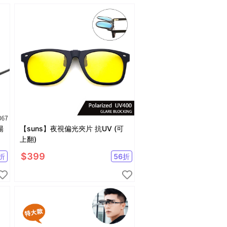
陽
【suns】夜視偏光夾片 抗UV (可
上翻)
$
399
折
56
折