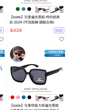
【suns】兒童偏光墨鏡 時尚經典
款 抗UV (可扭鏡腳 鑑驗合格)
$
439
折
55
折
【suns】兒童韓版大框偏光墨鏡