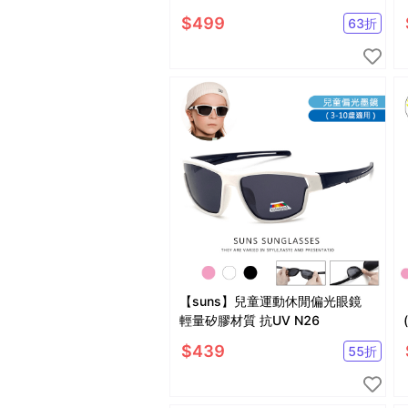
藍光 S215
$
499
63
折
【suns】兒童運動休閒偏光眼鏡
輕量矽膠材質 抗UV N26
$
439
55
折