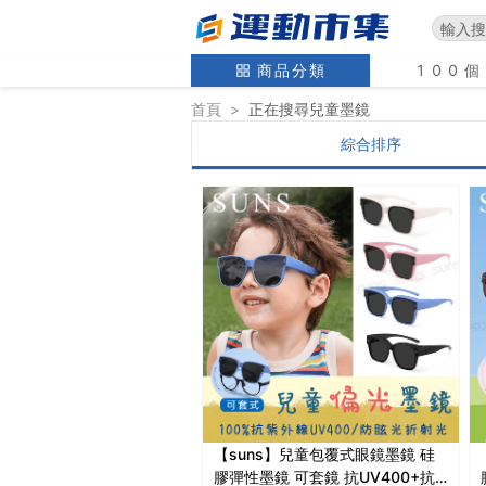
商品分類
100
首頁
>
正在搜尋
兒童墨鏡
綜合排序
【suns】兒童包覆式眼鏡墨鏡 硅
膠彈性墨鏡 可套鏡 抗UV400+抗