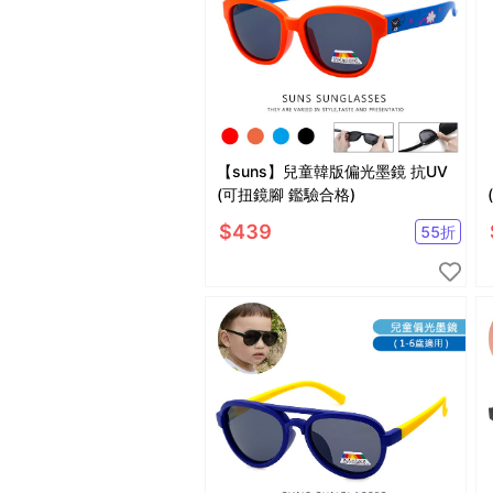
【suns】兒童韓版偏光墨鏡 抗UV
(可扭鏡腳 鑑驗合格)
$
439
55
折