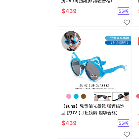
抗UV (可扭鏡腳 鑑驗合格)
$
439
55
折
【suns】兒童偏光墨鏡 狐狸貓造
型 抗UV (可扭鏡腳 鑑驗合格)
$
439
55
折