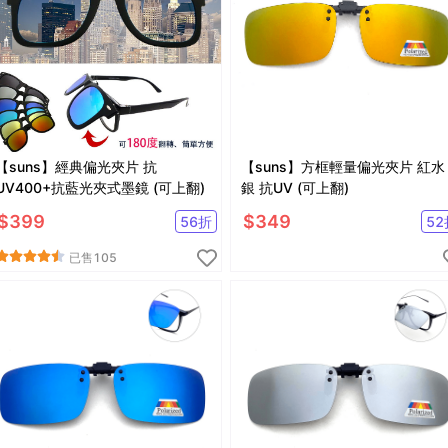
【suns】經典偏光夾片 抗
【suns】方框輕量偏光夾片 紅水
UV400+抗藍光夾式墨鏡 (可上翻)
銀 抗UV (可上翻)
$
399
$
349
56
折
52
已售
105