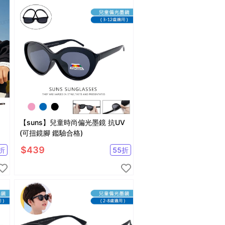
【suns】兒童時尚偏光墨鏡 抗UV
(可扭鏡腳 鑑驗合格)
$
439
折
55
折