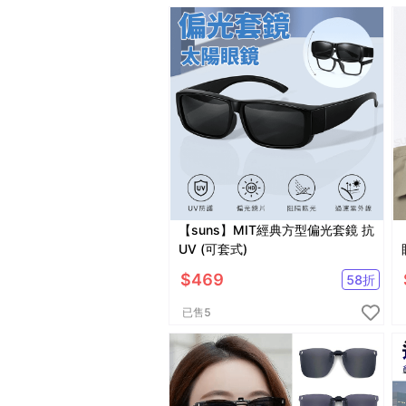
【suns】MIT經典方型偏光套鏡 抗
UV (可套式)
$
469
58
折
已售
5