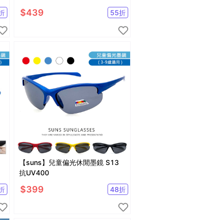
$
439
折
55
折
【suns】兒童偏光休閒墨鏡 S13
抗UV400
$
399
折
48
折