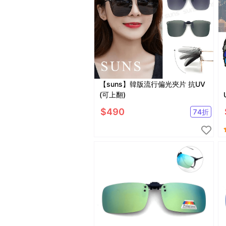
【suns】韓版流行偏光夾片 抗UV
(可上翻)
$
490
74
折