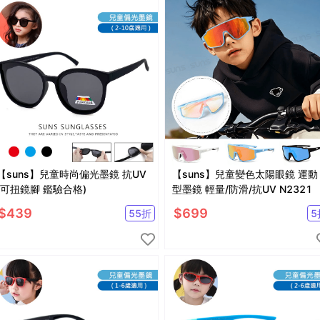
【suns】兒童時尚偏光墨鏡 抗UV
【suns】兒童變色太陽眼鏡 運動
(可扭鏡腳 鑑驗合格)
型墨鏡 輕量/防滑/抗UV N2321
$
439
$
699
55
折
5