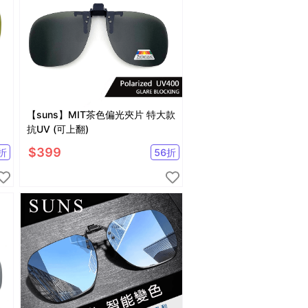
【suns】MIT茶色偏光夾片 特大款
抗UV (可上翻)
$
399
折
56
折