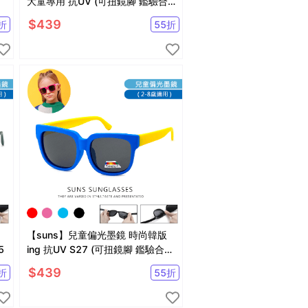
大童專用 抗UV (可扭鏡腳 鑑驗合
格)
$
439
折
55
折
【suns】兒童偏光墨鏡 時尚韓版
5
ing 抗UV S27 (可扭鏡腳 鑑驗合
格)
$
439
折
55
折