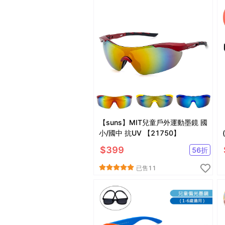
【suns】MIT兒童戶外運動墨鏡 國
小/國中 抗UV 【21750】
$
399
56
折
已售
11