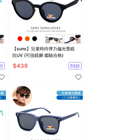
【suns】兒童時尚彈力偏光墨鏡
抗UV (可扭鏡腳 鑑驗合格)
$
439
折
55
折