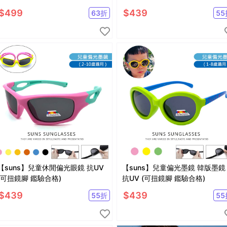
藍光 S205
$
499
$
439
63
折
55
【suns】兒童休閒偏光眼鏡 抗UV
【suns】兒童偏光墨鏡 韓版墨鏡
(可扭鏡腳 鑑驗合格)
抗UV (可扭鏡腳 鑑驗合格)
$
439
$
439
55
折
55